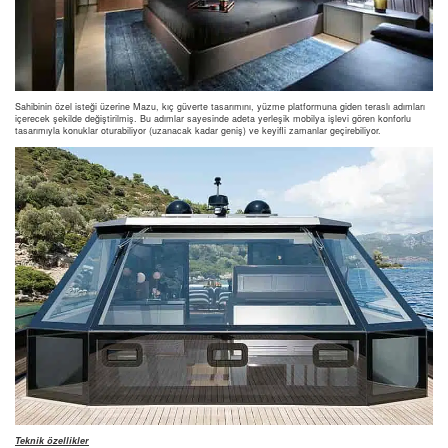
Sahibinin özel isteği üzerine Mazu, kıç güverte tasarımını, yüzme platformuna giden teraslı adımları
içerecek şekilde değiştirilmiş. Bu adımlar sayesinde adeta yerleşik mobilya işlevi gören konforlu
tasarımıyla konuklar oturabiliyor (uzanacak kadar geniş) ve keyifli zamanlar geçirebiliyor.
Teknik özellikler