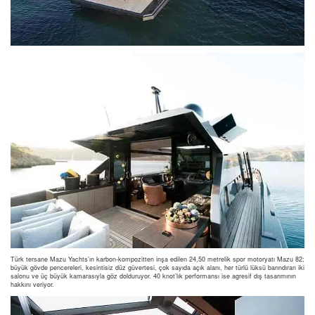
Türk tersane Mazu Yachts’ın karbon-kompozitten inşa edilen 24,50 metrelik spor motoryatı Mazu 82;
büyük gövde pencereleri, kesintisiz düz güvertesi, çok sayıda açık alanı, her türlü lüksü barındıran iki
salonu ve üç büyük kamarasıyla göz dolduruyor. 40 knot’lık performansı ise agresif dış tasarımının
hakkını veriyor.