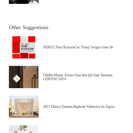
Other Suggestions
SERGİ | Nuri Kuzucan’ın ‘Pasaj’ Sergisi Arter’de
Ödüllü Mimar Álvaro Siza’dan Şık Saat Tasarımı:
LEBOND SIZA
2022 Dünya Tasarım Başkenti Valensiya’da Ágora