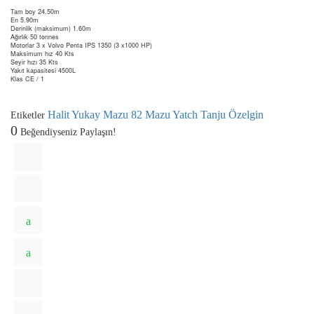
Tam boy 24.50m
En 5.90m
Derinlik (maksimum) 1.60m
Ağırlık 50 tonnes
Motorlar 3 x Volvo Penta IPS 1350 (3 x1000 HP)
Maksimum hız 40 Kts
Seyir hızı 35 Kts
Yakıt kapasitesi 4500L
Klas CE / 1
Halit Yukay
Mazu 82
Mazu Yatch
Tanju Özelgin
Etiketler
0
Beğendiyseniz Paylaşın!