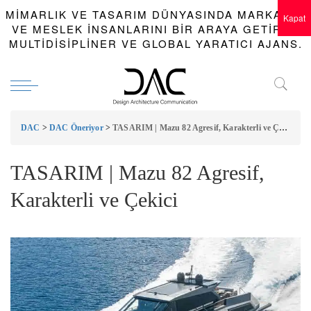
MIMARLIK VE TASARIM DÜNYASINDA MARKALAR
Kapat
VE MESLEK INSANLARINI BIR ARAYA GETIREN
MULTIDISIPLINER VE GLOBAL YARATICI AJANS.
DAC
>
DAC Öneriyor
>
TASARIM | Mazu 82 Agresif, Karakterli ve Çekici
TASARIM | Mazu 82 Agresif,
Karakterli ve Çekici