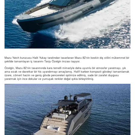
Mazu Yatch kurucusu Halit Yukay tarafından tasarlanan Mazu 82’nin keskin dış stilini mükemmel bir
şekilde tamamlayan iç tasarımı Tanju Özelgin imzası taşıyor.
Özelgin, Mazu 82’nin tasarımında kara temelli mimariyle daha uyumlu bir atmosfer yaratmayı, şık
ama sıcak ve davetkar bir his uyandırmayı amaçlamış. Hafif karbon kompozit gövdeyi tamamlamak
üzere, cömert hacim ve geniş gövde pencereleri optimize edilmiş, sade bir zarafet duygusu
yaratmak için ince dokular ve yumuşak renkler doğal ışıkla birleştirilmiş.