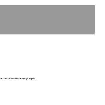
eb site adresimi bu tarayıcıya kaydet.