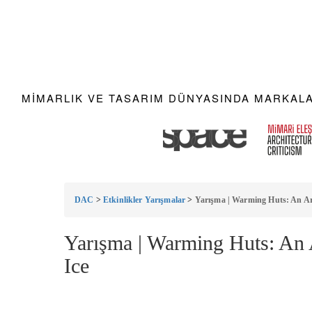
MIMARLIK VE TASARIM DÜNYASINDA MARKALAR
DAC
>
Etkinlikler Yarışmalar
>
Yarışma | Warming Huts: An Ar
Yarışma | Warming Huts: An 
Ice