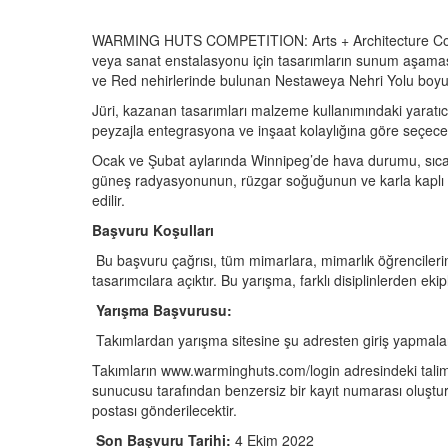
WARMING HUTS COMPETITION: Arts + Architecture Compet
veya sanat enstalasyonu için tasarımların sunum aşamas
ve Red nehirlerinde bulunan Nestaweya Nehri Yolu boyu
Jüri, kazanan tasarımları malzeme kullanımındaki yaratıc
peyzajla entegrasyona ve inşaat kolaylığına göre seçecek
Ocak ve Şubat aylarında Winnipeg’de hava durumu, sıcaklık
güneş radyasyonunun, rüzgar soğuğunun ve karla kaplı ne
edilir.
Başvuru Koşulları
Bu başvuru çağrısı, tüm mimarlara, mimarlık öğrencilerin
tasarımcılara açıktır. Bu yarışma, farklı disiplinlerden 
Yarışma Başvurusu:
Takımlardan yarışma sitesine şu adresten giriş yapmala
Takımların www.warminghuts.com/login adresindeki talim
sunucusu tarafından benzersiz bir kayıt numarası oluşturu
postası gönderilecektir.
Son Başvuru Tarihi:
4 Ekim 2022