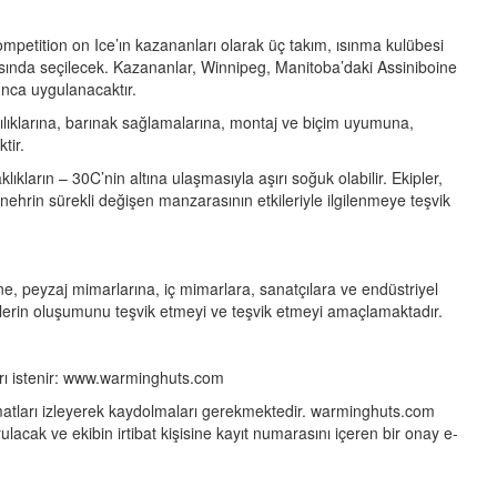
ition on Ice’ın kazananları olarak üç takım, ısınma kulübesi
ında seçilecek. Kazananlar, Winnipeg, Manitoba’daki Assiniboine
nca uygulanacaktır.
ılıklarına, barınak sağlamalarına, montaj ve biçim uyumuna,
tir.
ların – 30C’nin altına ulaşmasıyla aşırı soğuk olabilir. Ekipler,
hrin sürekli değişen manzarasının etkileriyle ilgilenmeye teşvik
e, peyzaj mimarlarına, iç mimarlara, sanatçılara ve endüstriyel
ekiplerin oluşumunu teşvik etmeyi ve teşvik etmeyi amaçlamaktadır.
rı istenir: www.warminghuts.com
atları izleyerek kaydolmaları gerekmektedir. warminghuts.com
lacak ve ekibin irtibat kişisine kayıt numarasını içeren bir onay e-