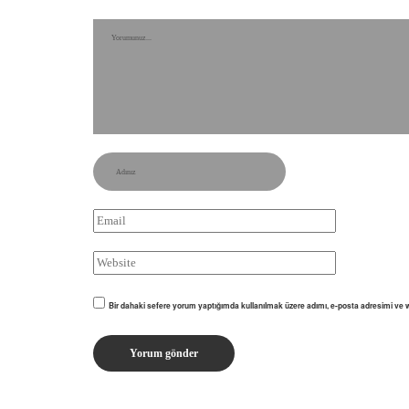
Bir dahaki sefere yorum yaptığımda kullanılmak üzere adımı, e-posta adresimi ve w