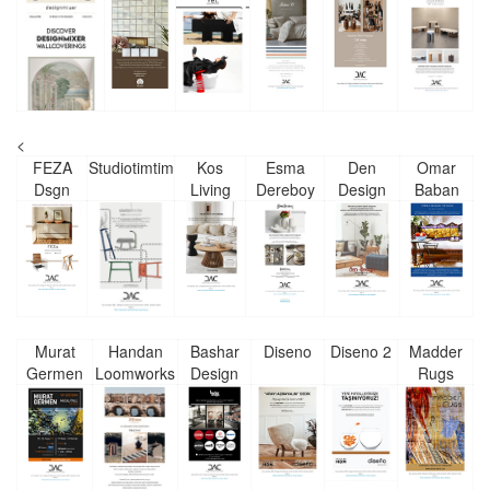
<
FEZA
Studiotimtim
Kos
Esma
Den
Omar
Dsgn
Living
Dereboy
Design
Baban
Murat
Handan
Bashar
Diseno
Diseno 2
Madder
Germen
Loomworks
Design
Rugs