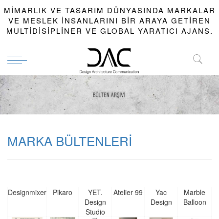
MIMARLIK VE TASARIM DÜNYASINDA MARKALAR
VE MESLEK INSANLARINI BIR ARAYA GETIREN
MULTIDISIPLINER VE GLOBAL YARATICI AJANS.
MARKA BÜLTENLERİ
Designmixer
Pikaro
YET.
Atelier 99
Yac
Marble
Design
Design
Balloon
Studio