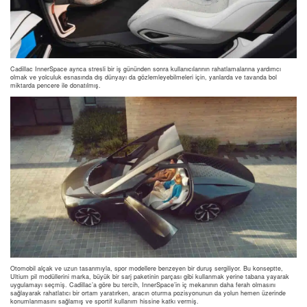
Cadillac InnerSpace ayrıca stresli bir iş gününden sonra kullanıcılarının rahatlamalarına yardımcı
olmak ve yolculuk esnasında dış dünyayı da gözlemleyebilmeleri için, yanlarda ve tavanda bol
miktarda pencere ile donatılmış.
Otomobil alçak ve uzun tasarımıyla, spor modellere benzeyen bir duruş sergiliyor. Bu konseptte,
Ultium pil modüllerini marka, büyük bir sarj paketinin parçası gibi kullanmak yerine tabana yayarak
uygulamayı seçmiş. Cadillac’a göre bu tercih, InnerSpace’in iç mekanının daha ferah olmasını
sağlayarak rahatlatıcı bir ortam yaratırken, aracın oturma pozisyonunun da yolun hemen üzerinde
konumlanmasını sağlamış ve sportif kullanım hissine katkı vermiş.