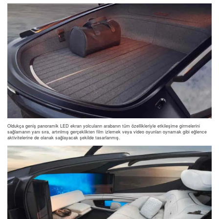
Oldukça geniş panoramik LED ekran yolcuların arabanın tüm özellikleriyle etkileşime girmelerini
sağlamanın yanı sıra, artırılmış gerçeklikten film izlemek veya video oyunları oynamak gibi eğlence
aktivitelerine de olanak sağlayacak şekilde tasarlanmış.