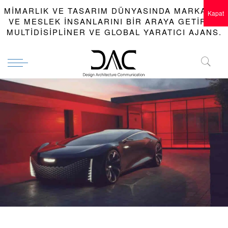
MIMARLIK VE TASARIM DÜNYASINDA MARKALAR
Kapat
VE MESLEK INSANLARINI BIR ARAYA GETIREN
MULTIDISIPLINER VE GLOBAL YARATICI AJANS.
TASARIM | Cadillac InnerSpace