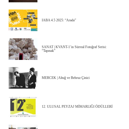
IABA 4.5 2025: “Arada”
SANAT | KVANT-1’in Sürreal Fotoğraf Serisi:
“Tapınak”
MERCEK | Altuğ ve Behruz Çinici
12. ULUSAL PEYZAJ MİMARLIĞI ÖDÜLLERİ