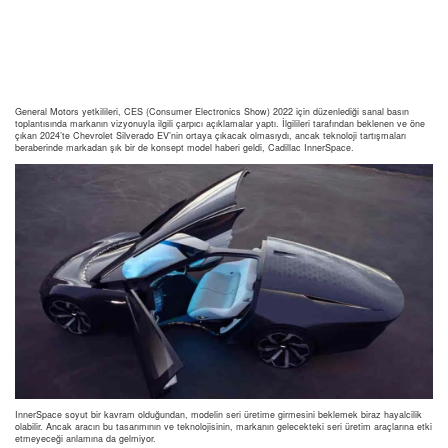
Concept
General Motors yetkilileri, CES (Consumer Electronics Show) 2022 için düzenlediği sanal basın
toplantısında markanın vizyonuyla ilgili çarpıcı açıklamalar yaptı. İlgilileri tarafından beklenen ve öne
çıkan 2024’te Chevrolet Silverado EV’nin ortaya çıkacak olmasıydı, ancak teknoloji tartışmaları
beraberinde markadan şık bir de konsept model haberi geldi, Cadillac InnerSpace.
InnerSpace soyut bir kavram olduğundan, modelin seri üretime girmesini beklemek biraz hayalcilik
olabilir. Ancak aracın bu tasarımının ve teknolojisinin, markanın gelecekteki seri üretim araçlarına etki
etmeyeceği anlamına da gelmiyor.