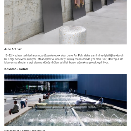
June Art Fair
16–22 Haziran tarihleri arasında düzenlenecek olan June Art Fair, daha samimi ve işbirliğine dayalı
bir sergi deneyimi sunuyor. Messeplatz’a kısa bir yürüyüş mesafesinde yer alan fuar, Herzog & de
Meuron tarafından sergi alanına dönüştürülen eski bir beton sığınakta gerçekleştiriliyor.
KAMUSAL SANAT
Messeplatz | Nairy Baghramian