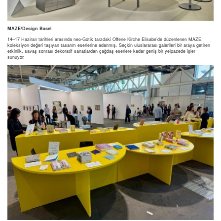
MAZE/Design Basel
14–17 Haziran tarihleri arasında neo-Gotik tarzdaki Offene Kirche Elisabe’de düzenlenen MAZE,
koleksiyon değeri taşıyan tasarım eserlerine adanmış. Seçkin uluslararası galerileri bir araya getiren
etkinlik, savaş sonrası dekoratif sanatlardan çağdaş eserlere kadar geniş bir yelpazede işler
sunuyor.