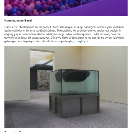
Kunstmuseum Basel
Cao Fei’nin ‘Testimonies to the Near Future’ adlı sergisi, müzeyi sanatçının onlarca yıllık üretimine
açılan sürükleyici bir ortama dönüştürüyor. Teknolojinin, küreselleşmenin ve toplumsal değişimin
çağdaş yaşam üzerindeki etkisini irdeleyen sergi; video enstalasyonları, dijital simülasyonlar ve
heykelsi mekânları bir arada sunuyor. Dijital ve fiziksel dünyaların iç içe geçtiği bu evren, izleyiciyi
geleceğin hem büyüleyici hem de ürkütücü vizyonlarıyla yüzleştiriyor.