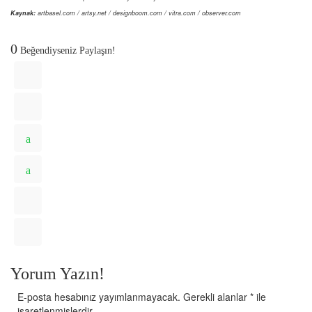
Kaynak:
artbasel.com / artsy.net / designboom.com / vitra.com / observer.com
0
Beğendiyseniz Paylaşın!
Yorum Yazın!
E-posta hesabınız yayımlanmayacak.
Gerekli alanlar
*
ile
işaretlenmişlerdir