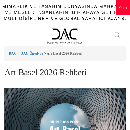
MIMARLIK VE TASARIM DÜNYASINDA MARKALAR
Kapat
VE MESLEK INSANLARINI BIR ARAYA GETIREN
MULTIDISIPLINER VE GLOBAL YARATICI AJANS.
DAC
>
DAC Öneriyor
>
Art Basel 2026 Rehberi
Art Basel 2026 Rehberi