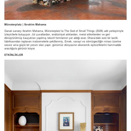
Münsterplatz | Ibrahim Mahama
Ganalı sanatçı Ibrahim Mahama, Münsterplatz’ta The God of Small Things (2026) adlı yerleşimiyle
izleyicilerle buluşuyor. Jüt çuvallardan, endüstriyel atıklardan, metal etiketlerden ve geri
dönüştürülmüş kauçuktan yapılmış tekstil formlarının yer aldığı eser, Ghana’daki eski bir lastik
fabrikasından toplanan malzemelerle şekillenmiş. Emek, sanayi ve sömürgeciliğin mirası üzerine
sessiz ama güçlü bir yorum olan yapıt, günümüz dünyasının ekonomik eşitsizliklerini hammadde
aracılığıyla görünür kılıyor.
ETKİNLİKLER