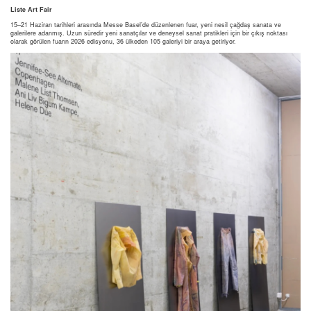
Liste Art Fair
15–21 Haziran tarihleri arasında Messe Basel’de düzenlenen fuar, yeni nesil çağdaş sanata ve
galerilere adanmış. Uzun süredir yeni sanatçılar ve deneysel sanat pratikleri için bir çıkış noktası
olarak görülen fuarın 2026 edisyonu, 36 ülkeden 105 galeriyi bir araya getiriyor.