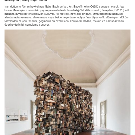
İran doğumlu Alman heykeltıraş Nairy Baghramian, Art Basel’in Altın Ödüllü sanatçısı olarak fuar
binası Messeplatz önündeki çeşmeye özel olarak tasarladığı “Modèle vivant (S’empilant)” (2026) adlı
mekâna duyarlı bir enstalasyon sunuyor. 48 metrelik heykelsi bir bank, ziyaretçileri bu kamusal
alanda mola vermeye, dinlenmeye veya beklemeye davet ediyor. Yarı biyomorfik alüminyum döküm
formlardan oluşan tasarım, çeşmenin su özelliklerini koruyarak beden, mekân ve kamusal varlık
üzerine derin bir sorgulama sunuyor.