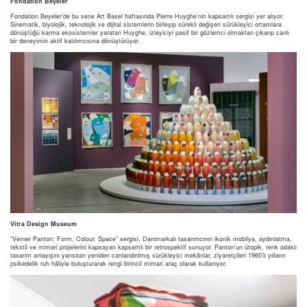
Fondation Beyeler
Fondation Beyeler’de bu sene Art Basel haftasında Pierre Huyghe’nin kapsamlı sergisi yer alıyor.
Sinematik, biyolojik, teknolojik ve dijital sistemlerin birleşip sürekli değişen sürükleyici ortamlara
dönüştüğü karma ekosistemler yaratan Huyghe, izleyiciyi pasif bir gözlemci olmaktan çıkarıp canlı
bir deneyimin aktif katılımcısına dönüştürüyor.
Vitra Design Museum
“Verner Panton: Form, Colour, Space” sergisi, Danimarkalı tasarımcının ikonik mobilya, aydınlatma,
tekstil ve mimari projelerini kapsayan kapsamlı bir retrospektif sunuyor. Panton’un ütopik, renk odaklı
tasarım anlayışını yansıtan yeniden canlandırılmış sürükleyici mekânlar, ziyaretçileri 1960’lı yılların
psikedelik ruh hâliyle buluşturarak rengi birincil mimari araç olarak kullanıyor.