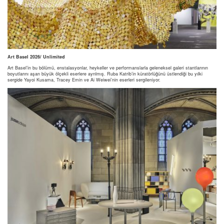
Art Basel 2026/ Unlimited
Art Basel’in bu bölümü, enstalasyonlar, heykeller ve performanslarla geleneksel galeri stantlarının
boyutlarını aşan büyük ölçekli eserlere ayrılmış. Ruba Katrib’in küratörlüğünü üstlendiği bu yılki
sergide Yayoi Kusama, Tracey Emin ve Ai Weiwei’nin eserleri sergileniyor.