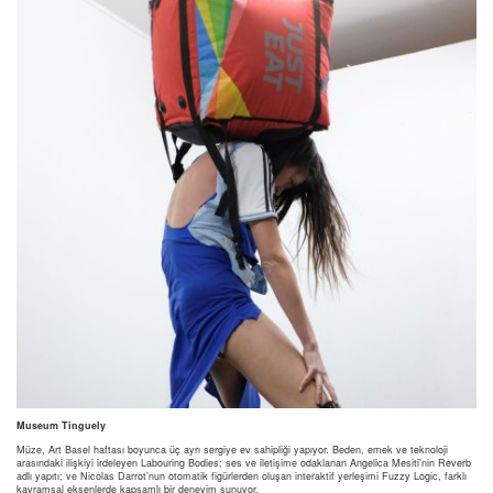
Museum Tinguely
Müze, Art Basel haftası boyunca üç ayrı sergiye ev sahipliği yapıyor. Beden, emek ve teknoloji
arasındaki ilişkiyi irdeleyen Labouring Bodies; ses ve iletişime odaklanan Angelica Mesiti’nin Reverb
adlı yapıtı; ve Nicolas Darrot’nun otomatik figürlerden oluşan interaktif yerleşimi Fuzzy Logic, farklı
kavramsal eksenlerde kapsamlı bir deneyim sunuyor.