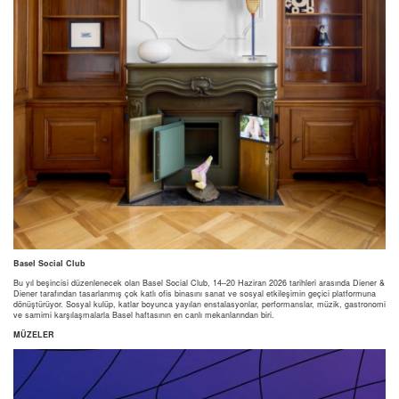
Basel Social Club
Bu yıl beşincisi düzenlenecek olan Basel Social Club, 14–20 Haziran 2026 tarihleri arasında Diener &
Diener tarafından tasarlanmış çok katlı ofis binasını sanat ve sosyal etkileşimin geçici platformuna
dönüştürüyor. Sosyal kulüp, katlar boyunca yayılan enstalasyonlar, performanslar, müzik, gastronomi
ve samimi karşılaşmalarla Basel haftasının en canlı mekanlarından biri.
MÜZELER