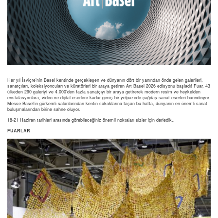
Her yıl İsviçre’nin Basel kentinde gerçekleşen ve dünyanın dört bir yanından önde gelen galerileri,
sanatçıları, koleksiyoncuları ve küratörleri bir araya getiren Art Basel 2026 edisyonu başladı! Fuar, 43
ülkeden 290 galeriyi ve 4.000’den fazla sanatçıyı bir araya getirerek modern resim ve heykelden
enstalasyonlara, video ve dijital eserlere kadar geniş bir yelpazede çağdaş sanat eserleri barındırıyor.
Messe Basel’in görkemli salonlarından kentin sokaklarına taşan bu hafta, dünyanın en önemli sanat
buluşmalarından birine sahne oluyor.
18-21 Haziran tarihleri arasında görebileceğiniz önemli noktaları sizler için derledik..
FUARLAR