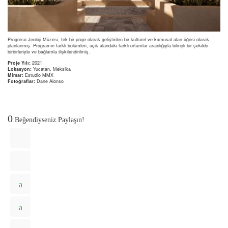
Progreso Jeoloji Müzesi, tek bir proje olarak geliştirilen bir kültürel ve kamusal alan öğesi olarak
planlanmış. Programın farklı bölümleri, açık alandaki farklı ortamlar aracılığıyla bilinçli bir şekilde
birbirleriyle ve bağlamla ilişkilendirilmiş.
Proje Yılı:
2021
Lokasyon:
Yucatan, Meksika
Mimar:
Estudio MMX
Fotoğraflar:
Dane Alonso
0
Beğendiyseniz Paylaşın!