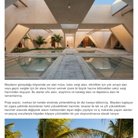
Meydanın güneydoğu köşesinde yer alan müze, kalıcı sergi alanı, etkinlikler için çok amaçlı alan
veya geçici sergiler için bir alana hizmet vermek üzere iki büyük hacme bölünebilen sekiz sergi
hacminden oluşuyor. Bu alanlar ofis alanı, araştırma ve katalog alanı ve depolama alanı ile
tamamlanmış.
Proje arazisi, merkezi bir koridor etrafında yönlendirilmiş bir dizi kareye bölünmüş. Meydanı kaplayan
bir ızgara şeklinde düzenlenen farklı yükseklikteki hacimler, teraslar ile tek ve çift yükseklikteki
hacimler arasında değişerek alanın merkezinden dışarı doğru yayılıyor ve iç mekanda yaşam alanları
ve peyzaj unsurlarıyla köşeden köşeye yürünebilen bir çatı oluşturulmasına olanak tanıyor.