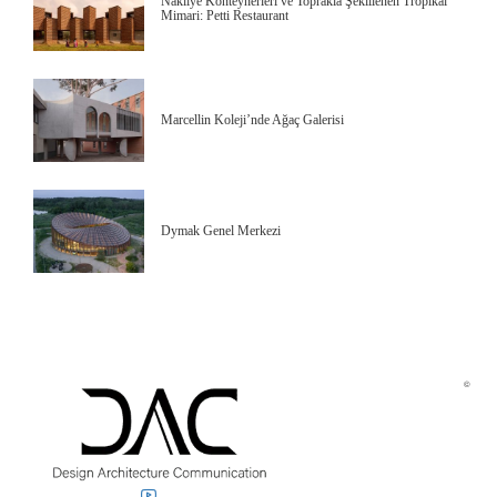
Nakliye Konteynerleri ve Toprakla Şekillenen Tropikal
Mimari: Petti Restaurant
Marcellin Koleji’nde Ağaç Galerisi
Dymak Genel Merkezi
©