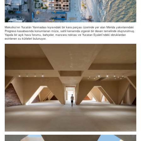
Meksika’nın Yucatán Yarımadası kıyısındaki bir kara parçası üzerinde yer alan Mérida yakınlarındaki
Progreso kasabasında konumlanan müze, sahil kenarında ızgaralı bir desen temelinde oluşturulmuş.
Yapıda bir açık hava forumu, bahçeler, manzara noktası ve Yucatan Eyaleti’ndeki obruklardan
esinlenen su kütleleri bulunuyor.