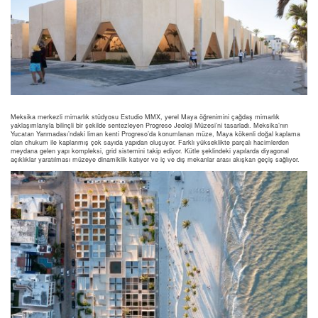
Meksika merkezli mimarlık stüdyosu Estudio MMX, yerel Maya öğrenimini çağdaş mimarlık
yaklaşımlarıyla bilinçli bir şekilde sentezleyen Progreso Jeoloji Müzesi’ni tasarladı. Meksika’nın
Yucatan Yarımadası’ndaki liman kenti Progreso’da konumlanan müze, Maya kökenli doğal kaplama
olan chukum ile kaplanmış çok sayıda yapıdan oluşuyor. Farklı yükseklikte parçalı hacimlerden
meydana gelen yapı kompleksi, grid sistemini takip ediyor. Kütle şeklindeki yapılarda diyagonal
açıklıklar yaratılması müzeye dinamiklik katıyor ve iç ve dış mekanlar arası akışkan geçiş sağlıyor.