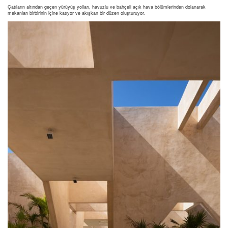
Çatıların altından geçen yürüyüş yolları, havuzlu ve bahçeli açık hava bölümlerinden dolanarak
mekanları birbirinin içine katıyor ve akışkan bir düzen oluşturuyor.