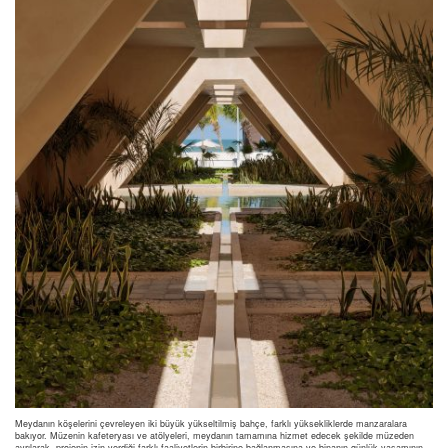
Meydanın köşelerini çevreleyen iki büyük yükseltilmiş bahçe, farklı yüksekliklerde manzaralara
bakıyor. Müzenin kafeteryası ve atölyeleri, meydanın tamamına hizmet edecek şekilde müzeden
ayrılarak, projenin izin verdiği farklı faaliyetlerin birbirine bağlanmasına ve binanın günlük yaşamının