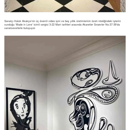
Sanatçı Haluk Akakçe’nin üç önemli video işini ve beş yıllık üretimlerinin özeti niteliğindeki işlerini
sunduğu ‘Made in Love’ isimli sergisi 3-22 Mart tarihleri arasında Akaretler Sıraevler No:37-39’da
sanatseverlerle buluşuyor.