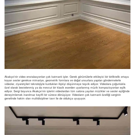
Akakçe’nin video enstalasyonları çok katmanlı işler. Gerek görüntülerle etkileyici bir birliktelik ortaya
koyan sesler gerekse mimariye, geometrik formlara ve doğal unsurlara yapılan göndermelerle
videolar, ziyaretçileri teknolojiyle kurdukları ilişkiyi düşünmeye teşvik ediyor. Videolara çoğunlukla
özel olarak bestelenmiş ya da mevcut bir klasik eserden uyarlanmış müzik kompozisyonları eşlik
ediyor. Sergi boyunca Akakçe’nin işlerini videolardan tüm salona yayılan müzikler ve sesler eşliğinde
deneyimlemek inanılmaz keyifli bir sürece dönüşüyor. Videoların çok katmanlı özelliği serginin
genelinde hakim olan multidisipliner tavır ile de oldukça uyuşuyor.