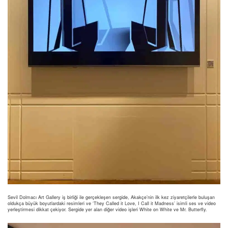
Sevil Dolmacı Art Gallery iş birliği ile gerçekleşen sergide, Akakçe’nin ilk kez ziyaretçilerle buluşan
oldukça büyük boyutlardaki resimleri ve ‘They Called it Love, I Call it Madness’ isimli ses ve video
yerleştirmesi dikkat çekiyor. Sergide yer alan diğer video işleri White on White ve Mr. Butterfly.