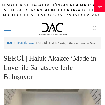
MIMARLIK VE TASARIM DÜNYASINDA MARKALAR
Kapat
VE MESLEK INSANLARINI BIR ARAYA GETIREN
MULTIDISIPLINER VE GLOBAL YARATICI AJANS.
DAC
>
DAC Öneriyor
>
SERGİ | Haluk Akakçe ‘Made in Love’ ile Sanatseverlerle Buluşuyor!
SERGİ | Haluk Akakçe ‘Made in
Love’ ile Sanatseverlerle
Buluşuyor!