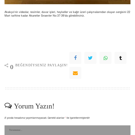
Akakçe’nin videolar, resimler, duvar işleri, heykeller ve kağıt üzeri çalışmalarından oluşan sergisini 22
Mart tarihine kadar Akaretler Sıraevler No:37-39’da görebilirsiniz.
BEĞENDIYSENIZ PAYLAŞIN!
0
Yorum Yazın!
E-posta hesabınız yayımlanmayacak.
Gerekli alanlar
*
ile işaretlenmişlerdir