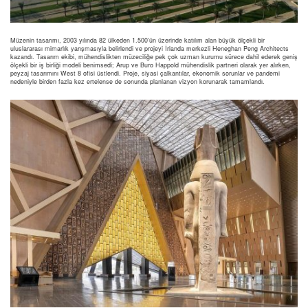
Müzenin tasarımı, 2003 yılında 82 ülkeden 1.500’ün üzerinde katılım alan büyük ölçekli bir
uluslararası mimarlık yarışmasıyla belirlendi ve projeyi İrlanda merkezli Heneghan Peng Architects
kazandı. Tasarım ekibi, mühendislikten müzeciliğe pek çok uzman kurumu sürece dahil ederek geniş
ölçekli bir iş birliği modeli benimsedi; Arup ve Buro Happold mühendislik partneri olarak yer alırken,
peyzaj tasarımını West 8 ofisi üstlendi. Proje, siyasi çalkantılar, ekonomik sorunlar ve pandemi
nedeniyle birden fazla kez ertelense de sonunda planlanan vizyon korunarak tamamlandı.