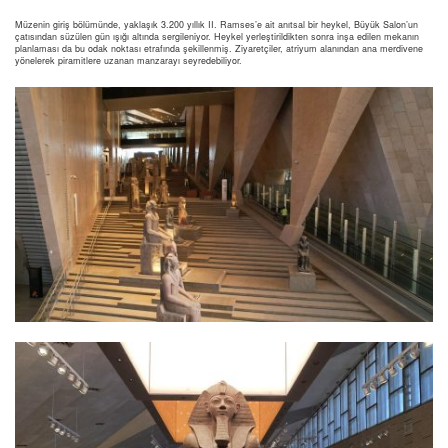
Müzenin giriş bölümünde, yaklaşık 3.200 yıllık II. Ramses’e ait anıtsal bir heykel, Büyük Salon’un
çatısından süzülen gün ışığı altında sergileniyor. Heykel yerleştirildikten sonra inşa edilen mekanın
planlaması da bu odak noktası etrafında şekillenmiş. Ziyaretçiler, atriyum alanından ana merdivene
yönelerek piramitlere uzanan manzarayı seyredebiliyor.