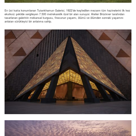
En üst katta konumlanan Tutankhamun Galerisi, 1922’de keşfedilen mezarın tüm hazinelerini ilk kez
eksiksiz şekilde sergileyen 7.500 metrekarelik özel bir alan sunuyor. Atelier Brückner tarafından
tasarlanan galerinin mekansal kurgusu, firavunun yaşamı, ölümü ve ölümden sonraki yaşamını
anlatan sürükleyici bir anlatıma sahip.