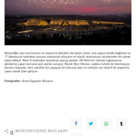
Müzeciliğin yanı sıra koruma ve araştırma işlevlerini de içeren müze, ana yapıya tünelle bağlanan ve
17 laboratuvar barındıran koruma merkeziyle dünyanın en büyük restorasyon tesislerinden biri olarak
kabul ediliyor. West 8 tarafından tasarlanan peyzaj alanları, Nil Nehri’nin tarihsel coğrafyasına
gönderme yapan kamusal açık alanlar sunuyor. Büyük Mısır Müzesi, sadece turistik bir destinasyon
olmanın ötesinde, kent sakinleri için yaşayan bir kamusal alan ve tarihçiler için önemli bir araştırma
yapısı olarak işlev görüyor.
Fotoğraflar:
Grand Egyptian Museum
BEĞENDIYSENIZ PAYLAŞIN!
0