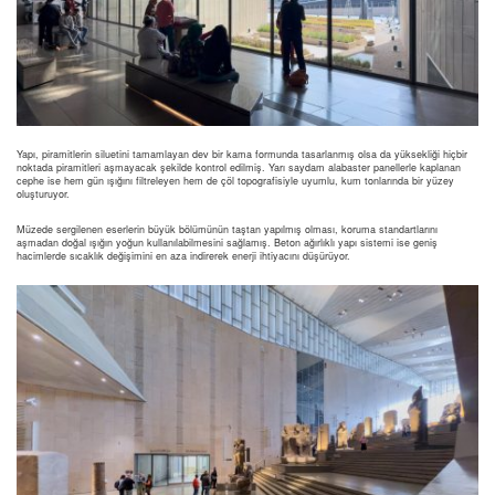
Yapı, piramitlerin siluetini tamamlayan dev bir kama formunda tasarlanmış olsa da yüksekliği hiçbir
noktada piramitleri aşmayacak şekilde kontrol edilmiş. Yarı saydam alabaster panellerle kaplanan
cephe ise hem gün ışığını filtreleyen hem de çöl topografisiyle uyumlu, kum tonlarında bir yüzey
oluşturuyor.
Müzede sergilenen eserlerin büyük bölümünün taştan yapılmış olması, koruma standartlarını
aşmadan doğal ışığın yoğun kullanılabilmesini sağlamış. Beton ağırlıklı yapı sistemi ise geniş
hacimlerde sıcaklık değişimini en aza indirerek enerji ihtiyacını düşürüyor.