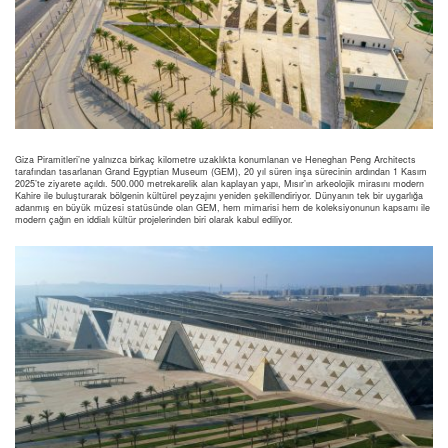
Giza Piramitleri’ne yalnızca birkaç kilometre uzaklıkta konumlanan ve Heneghan Peng Architects
tarafından tasarlanan Grand Egyptian Museum (GEM), 20 yıl süren inşa sürecinin ardından 1 Kasım
2025’te ziyarete açıldı. 500.000 metrekarelik alan kaplayan yapı, Mısır’ın arkeolojik mirasını modern
Kahire ile buluşturarak bölgenin kültürel peyzajını yeniden şekillendiriyor. Dünyanın tek bir uygarlığa
adanmış en büyük müzesi statüsünde olan GEM, hem mimarisi hem de koleksiyonunun kapsamı ile
modern çağın en iddialı kültür projelerinden biri olarak kabul ediliyor.