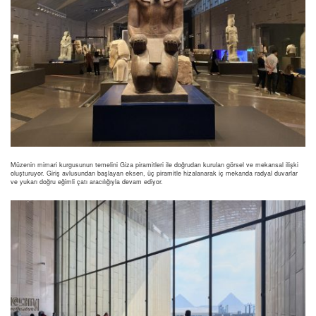
Müzenin mimari kurgusunun temelini Giza piramitleri ile doğrudan kurulan görsel ve mekansal ilişki
oluşturuyor. Giriş avlusundan başlayan eksen, üç piramitle hizalanarak iç mekanda radyal duvarlar
ve yukarı doğru eğimli çatı aracılığıyla devam ediyor.