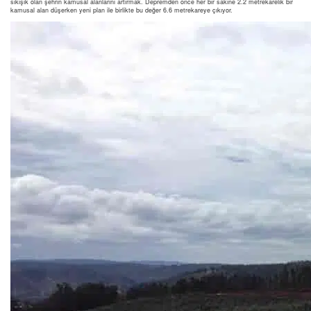
sıkışık olan şehrin kamusal alanlarını artırmak. Depremden önce her bir sakine 2.2 metrekarelik bir
kamusal alan düşerken yeni plan ile birlikte bu değer 6.6 metrekareye çıkıyor.