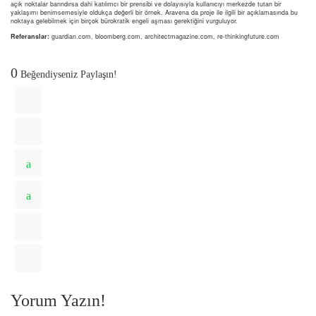
açık noktalar barındırsa dahi katılımcı bir prensibi ve dolayısıyla kullanıcıyı merkezde tutan bir
yaklaşımı benimsemesiyle oldukça değerli bir örnek. Aravena da proje ile ilgili bir açıklamasında bu
noktaya gelebilmek için birçok bürokratik engeli aşması gerektiğini vurguluyor.
Referanslar:
guardian.com, bloomberg.com, architectmagazine.com, re-thinkingfuture.com
0
Beğendiyseniz Paylaşın!
Yorum Yazın!