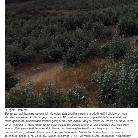
Fotoğraf: Elemental
Elemental, acil barınma sorunu için de gelen tüm öneriler yardımıyla düşük gelirli ailelere ev inşa
etmeleri için verilen kısıtlı bütçeyi (her ev için 10 bin dolar) en verimli şekilde değerlendirebilmek
adına gelecekte kullanıcıların evlerini genişletmelerine olanak tanıyan ‘yarım ev’ ler inşa etmeye karar
verdi. Aravena’nın daha önce de denediği ve başarılı olduğu artımlı ev prensibinde yarısı inşa edilen
evlerin diğer yarısı sakinlerin kendi kullanım tercihlerine göre kendi imkanlarıyla ya da mikro
müteahhitlerin yardımıyla bitirilebilecek şekilde tasarlandı. Arauco tarafından finanse edilen ve
geleneksel ahşap çerçeve ile oluşturulan sıra evler, iyi bir evin yarısı olarak tanımlandı. Kullanıcıların