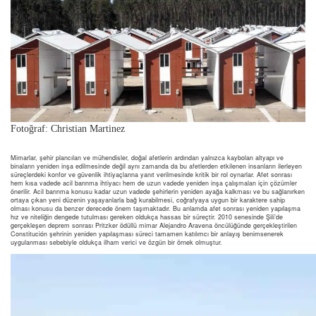
Fotoğraf: Christian Martinez
Mimarlar, şehir plancıları ve mühendisler, doğal afetlerin ardından yalnızca kaybolan altyapı ve
binaların yeniden inşa edilmesinde değil aynı zamanda da bu afetlerden etkilenen insanların ilerleyen
süreçlerdeki konfor ve güvenlik ihtiyaçlarına yanıt verilmesinde kritik bir rol oynarlar. Afet sonrası
hem kısa vadede acil barınma ihtiyacı hem de uzun vadede yeniden inşa çalışmaları için çözümler
önerilir. Acil barınma konusu kadar uzun vadede şehirlerin yeniden ayağa kalkması ve bu sağlanırken
ortaya çıkan yeni düzenin yaşayanlarla bağ kurabilmesi, coğrafyaya uygun bir karaktere sahip
olması konusu da benzer derecede önem taşımaktadır. Bu anlamda afet sonrası yeniden yapılaşma
hız ve niteliğin dengede tutulması gereken oldukça hassas bir süreçtir. 2010 senesinde Şili’de
gerçekleşen deprem sonrası Pritzker ödüllü mimar Alejandro Aravena öncülüğünde gerçekleştirilen
Constitución şehrinin yeniden yapılaşması süreci tamamen katılımcı bir anlayış benimsenerek
uygulanması sebebiyle oldukça ilham verici ve özgün bir örnek olmuştur.