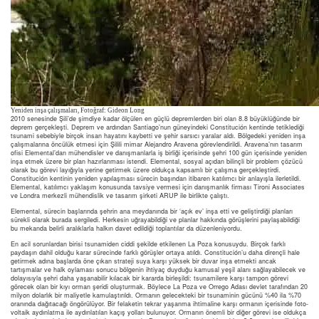
Yeniden inşa çalışmaları, Fotoğraf: Gideon Long
2010 senesinde Şili’de şimdiye kadar ölçülen en güçlü depremlerden biri olan 8.8 büyüklüğünde bir
deprem gerçekleşti. Deprem ve ardından Santiago’nun güneyindeki Constitución kentinde tetiklediği
tsunami sebebiyle birçok insan hayatını kaybetti ve şehir sarsıcı yaralar aldı. Bölgedeki yeniden inşa
çalışmalarına öncülük etmesi için Şilili mimar Alejandro Aravena görevlendirildi. Aravena’nın tasarım
ofisi Elemental’dan mühendisler ve danışmanlarla iş birliği içerisinde şehri 100 gün içerisinde yeniden
inşa etmek üzere bir plan hazırlanması istendi. Elemental, sosyal açıdan bilinçli bir problem çözücü
olarak bu görevi layığıyla yerine getirmek üzere oldukça kapsamlı bir çalışma gerçekleştirdi.
Constitución kentinin yeniden yapılaşması sürecin başından itibaren katılımcı bir anlayışla ilerletildi.
Elemental, katılımcı yaklaşım konusunda tavsiye vermesi için danışmanlık firması Tironi Associates
ve Londra merkezli mühendislik ve tasarım şirketi ARUP ile birlikte çalıştı.
Elemental, sürecin başlarında şehrin ana meydanında bir ‘açık ev’ inşa etti ve geliştirdiği planları
sürekli olarak burada sergiledi. Herkesin uğrayabildiği ve planlar hakkında görüşlerini paylaşabildiği
bu mekanda belirli aralıklarla halkın davet edildiği toplantılar da düzenleniyordu.
En acil sorunlardan birisi tsunamiden ciddi şekilde etkilenen La Poza konusuydu. Birçok farklı
paydaşın dahil olduğu karar sürecinde farklı görüşler ortaya atıldı. Constitución’u daha dirençli hale
getirmek adına başlarda öne çıkan strateji suya karşı yüksek bir duvar inşa etmekti ancak
tartışmalar ve halk oylaması sonucu bölgenin ihtiyaç duyduğu kamusal yeşil alanı sağlayabilecek ve
dolayısıyla şehri daha yaşanabilir kılacak bir kararda birleşildi: tsunamilere karşı tampon görevi
görecek olan bir kıyı orman şeridi oluşturmak. Böylece La Poza ve Orrego Adası devlet tarafından 20
milyon dolarlık bir maliyetle kamulaştırıldı. Ormanın gelecekteki bir tsunaminin gücünü %40 ila %70
oranında dağıtacağı öngörülüyor. Bir felaketin tekrar yaşanma ihtimaline karşı ormanın içerisinde foto-
voltaik aydınlatma ile aydınlatılan kaçış yolları bulunuyor. Ormanın önemli bir diğer görevi ise oldukça