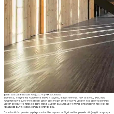
Şehrin yeni kültür merkezi, Fotoğraf: Felipe Diaz Contardo
Elemental, iyileşme hız kazandıkça itfaiye istasyonu, otobüs terminali, halk tiyatrosu, okul, halk
kütüphanesi ve kültür merkezi gibi şehrin gelişimi için önemli olan ve yeniden inşa edilmesi gereken
yapıları belirleyerek harekete geçti. Hangi yapıdan başlanacağı ve ihtiyaç sıralamasının nasıl olacağı
konusunda da yine halkın görüşü belirleyici oldu.
Constitución’un yeniden yapılaşma süreci bu kapsam ve ölçekteki her projede olduğu gibi tartışmaya