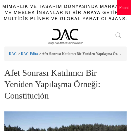
MIMARLIK VE TASARIM DÜNYASINDA MARKALAR
Kapat
VE MESLEK INSANLARINI BIR ARAYA GETIREN
MULTIDISIPLINER VE GLOBAL YARATICI AJANS.
DAC
>
DAC Edito
>
Afet Sonrası Katılımcı Bir Yeniden Yapılaşma Örneği: Constitución
Afet Sonrası Katılımcı Bir
Yeniden Yapılaşma Örneği:
Constitución