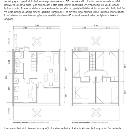
temel yaşam gereksinimlerine cevap verecek olan 57 metrekarelik birimin zemin katında mutfak,
banyo ve oturma odası yer alırken üst katta dört kişinin rahatlıkla uyuyabileceği iki yatak odası
bulunuyordu. Aravena, daha sonra kullanıcılar tarafından genişletilebilecek bu minimalist birimleri ön
ve arka bahçeye sahip olacak şekilde kurguladı. Her bir yarı inşa edilmiş ünite, kullanıcılarına kendi
konforlarına ve tercihlerine göre yaşanabilir alanlarını 85 metrekareye kadar genişletme imkanı
sağladı.
Her konut biriminin tamamlanmış eğimli çatısı ve birinci kat için kirişleri bulunuyordu. Bu nedenle