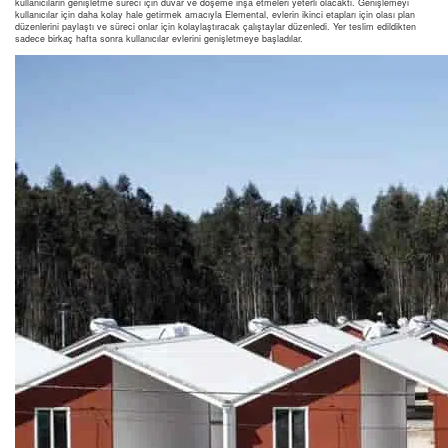
kullanıcıların genişletme süreci için duvar ve döşeme inşa etmeleri yeterli olacaktı. Genişlemeyi
kullanıcılar için daha kolay hale getirmek amacıyla Elemental, evlerin ikinci etapları için olası plan
düzenlerini paylaştı ve süreci onlar için kolaylaştıracak çalıştaylar düzenledi. Yer teslim edildikten
sadece birkaç hafta sonra kullanıcılar evlerini genişletmeye başladılar.