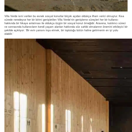
Villa Verde ismi verilen bu esnek sosyal konutlar birçok açıdan oldukça ilham verici olmuştur. Kısa
sürede neredeyse her bir birimi genişletilen Villa Verde’nin genişleme süreçleri her bir kullanıcı
hakkında bir hikaye anlatması ile oldukça özgün bir sosyal konut örneğidir. Aravena, katılımcı süreci
ve sonrasında kullanıcıların kendi yaşam alanları hakkında söz sahibi olmalarının önemini etkileyici bir
şekilde açıklıyor: ‘Bir evin yarısını inşa etmek, bir topluluğu bütün haline getirmenin en iyi yolu
olabilir.’