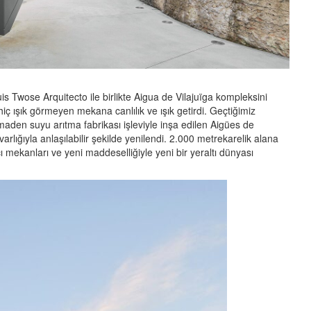
s Twose Arquitecto ile birlikte Aigua de Vilajuïga kompleksini
 hiç ışık görmeyen mekana canlılık ve ışık getirdi. Geçtiğimiz
maden suyu arıtma fabrikası işleviyle inşa edilen Aigües de
arlığıyla anlaşılabilir şekilde yenilendi. 2.000 metrekarelik alana
cı mekanları ve yeni maddeselliğiyle yeni bir yeraltı dünyası