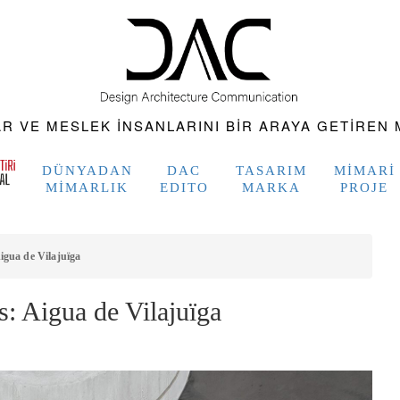
 VE MESLEK INSANLARINI BIR ARAYA GETIREN M
DÜNYADAN
DAC
TASARIM
MIMARI
MIMARLIK
EDITO
MARKA
PROJE
igua de Vilajuïga
s: Aigua de Vilajuïga