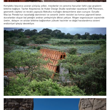
Kompleks boyunca uzanan yürüyüş yolları, meydanlar ve yansıma havuzları farklı yapı gruplarını
birbirine bağlıyor. Tacher Arquitectos ile Huber Design Studio tarafından tasarlanan OYA Restoranı,
geometrik cephesi ve revaklı yapısıyla Meksika mutfağını deneyimleme alanı sunuyor. Estudio
Macías Peredo’nun tasarladığı damıtımevi ve seramik üretim tesisleri ise kırmızı pigmentli beton
duvarlardan oluşan bal peteğini andıran yerleşimiyle dikkat çekiyor. Altıgen organizasyon sayesinde
üretim, dolaşım ve avlular birbirine bağlanırken yüksek hacimler ve doğal havalandırma sistemi
endüstriyel işleyişi destekliyor.