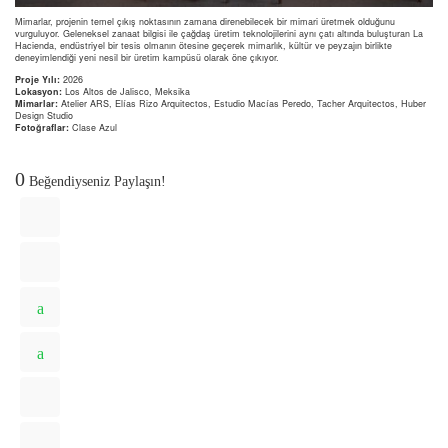
Mimarlar, projenin temel çıkış noktasının zamana direnebilecek bir mimari üretmek olduğunu
vurguluyor. Geleneksel zanaat bilgisi ile çağdaş üretim teknolojilerini aynı çatı altında buluşturan La
Hacienda, endüstriyel bir tesis olmanın ötesine geçerek mimarlık, kültür ve peyzajın birlikte
deneyimlendiği yeni nesil bir üretim kampüsü olarak öne çıkıyor.
Proje Yılı:
2026
Lokasyon:
Los Altos de Jalisco, Meksika
Mimarlar:
Atelier ARS, Elías Rizo Arquitectos, Estudio Macías Peredo, Tacher Arquitectos, Huber
Design Studio
Fotoğraflar:
Clase Azul
0
Beğendiyseniz Paylaşın!