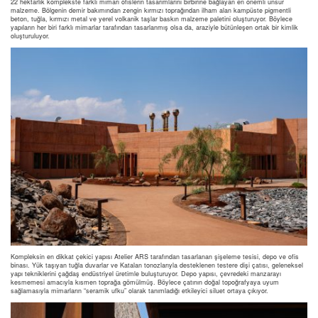
22 hektarlık komplekste farklı mimari ofislerin tasarımlarını birbirine bağlayan en önemli unsur
malzeme. Bölgenin demir bakımından zengin kırmızı toprağından ilham alan kampüste pigmentli
beton, tuğla, kırmızı metal ve yerel volkanik taşlar baskın malzeme paletini oluşturuyor. Böylece
yapıların her biri farklı mimarlar tarafından tasarlanmış olsa da, araziyle bütünleşen ortak bir kimlik
oluşturuluyor.
Kompleksin en dikkat çekici yapısı Atelier ARS tarafından tasarlanan şişeleme tesisi, depo ve ofis
binası. Yük taşıyan tuğla duvarlar ve Katalan tonozlarıyla desteklenen testere dişi çatısı, geleneksel
yapı tekniklerini çağdaş endüstriyel üretimle buluşturuyor. Depo yapısı, çevredeki manzarayı
kesmemesi amacıyla kısmen toprağa gömülmüş. Böylece çatının doğal topoğrafyaya uyum
sağlamasıyla mimarların “seramik ufku” olarak tanımladığı etkileyici siluet ortaya çıkıyor.