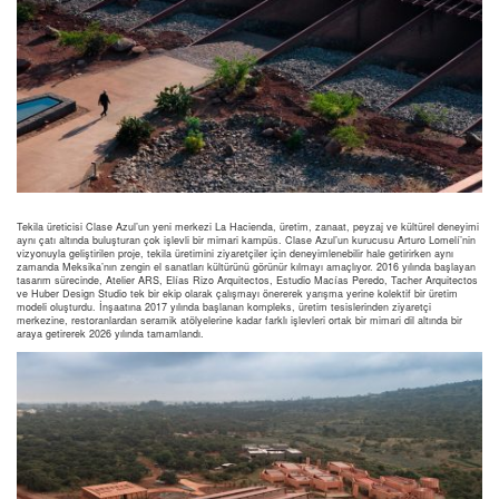
Tekila üreticisi Clase Azul’un yeni merkezi La Hacienda, üretim, zanaat, peyzaj ve kültürel deneyimi
aynı çatı altında buluşturan çok işlevli bir mimari kampüs. Clase Azul’un kurucusu Arturo Lomelí’nin
vizyonuyla geliştirilen proje, tekila üretimini ziyaretçiler için deneyimlenebilir hale getirirken aynı
zamanda Meksika’nın zengin el sanatları kültürünü görünür kılmayı amaçlıyor. 2016 yılında başlayan
tasarım sürecinde, Atelier ARS, Elías Rizo Arquitectos, Estudio Macías Peredo, Tacher Arquitectos
ve Huber Design Studio tek bir ekip olarak çalışmayı önererek yarışma yerine kolektif bir üretim
modeli oluşturdu. İnşaatına 2017 yılında başlanan kompleks, üretim tesislerinden ziyaretçi
merkezine, restoranlardan seramik atölyelerine kadar farklı işlevleri ortak bir mimari dil altında bir
araya getirerek 2026 yılında tamamlandı.