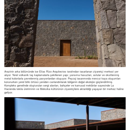
Arazinin arka bölümünde ise Elías Rizo Arquitectos tarafından tasarlanan ziyaretçi merkezi yer
alıyor. Yerel volkanik taş kaplamalarla şekillenen yapı; yansıma havuzları, avlular ve oksitlenmiş
metal kolonlarla çevrelenmiş pavyonlardan oluşuyor. Peyzaj tasarımında mevcut kaya oluşumları
korunurken yerel bitki örtüsü yeniden canlandırılarak bölgenin doğal ekolojisi güçlendirilmiş.
Kompleks genelinde oluşturulan sergi alanları, bahçeler ve kamusal mekânlar sayesinde La
Hacienda tekila üretiminin ve Meksika kültürünün ziyaretçilere aktarıldığı yaşayan bir merkez haline
geliyor.