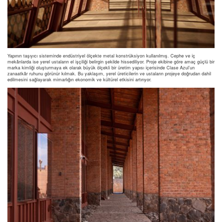
Yapının taşıyıcı sisteminde endüstriyel ölçekte metal konstrüksiyon kullanılmış. Cephe ve iç
mekânlarda ise yerel ustaların el işçiliği belirgin şekilde hissediliyor. Proje ekibine göre amaç güçlü bir
marka kimliği oluşturmaya ek olarak büyük ölçekli bir üretim yapısı içerisinde Clase Azul’un
zanaatkâr ruhunu görünür kılmak. Bu yaklaşım, yerel üreticilerin ve ustaların projeye doğrudan dahil
edilmesini sağlayarak mimarlığın ekonomik ve kültürel etkisini artırıyor.