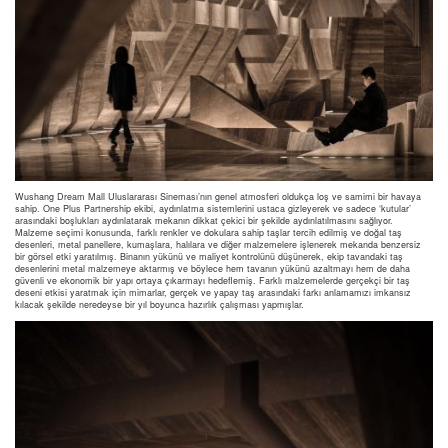
Wushang Dream Mall Uluslararası Sineması’nın genel atmosferi oldukça loş ve samimi bir havaya
sahip. One Plus Partnership ekibi, aydınlatma sistemlerini ustaca gizleyerek ve sadece ‘kutular’
arasındaki boşlukları aydınlatarak mekanın dikkat çekici bir şekilde aydınlatılmasını sağlıyor.
Malzeme seçimi konusunda, farklı renkler ve dokulara sahip taşlar tercih edilmiş ve doğal taş
desenleri, metal panellere, kumaşlara, halılara ve diğer malzemelere işlenerek mekanda benzersiz
bir görsel etki yaratılmış. Binanın yükünü ve maliyet kontrolünü düşünerek, ekip tavandaki taş
desenlerini metal malzemeye aktarmış ve böylece hem tavanın yükünü azaltmayı hem de daha
güvenli ve ekonomik bir yapı ortaya çıkarmayı hedeflemiş. Farklı malzemelerde gerçekçi bir taş
deseni etkisi yaratmak için mimarlar, gerçek ve yapay taş arasındaki farkı anlamamızı imkansız
kılacak şekilde neredeyse bir yıl boyunca hazırlık çalışması yapmışlar.