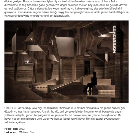
dikkat çekiyor. Burada, kumaşlara işlenmiş ve baskı için önceden hazırlanmış binlerce farklı
düzenleme ile taş desenleri göze çarpıyor ve doğal dokunun mekan boyunca etkili bir şekilde devam
etmesi sağlanıyor. Diğer salonlarda ise koyu mavi taş ve kahverengi taş desenlerinin birleşimini
görüyoruz. Bu tasarım seçimi, filmin ilettiği duyguları zenginleştirmeyi umarak şehrin hareketliliğini ve
tutkusunu deneyime entegre etmeyi amaçlamaktadır.
One Plus Partnership, sıra dışı tasarımlarını
‘Salonlar, mükemmel planlanmış bir şehrin düzeni gibi
düzgün ve net hatlar sunuyor. Ancak, bu düzenli çerçeve içinde, insanlar kendi benzersiz yaşam
yollarına sahiptir, şehrin bir parçasıdır ve şehri renkli bir hikaye anlatma yerine dönüştürürler. Bir
hayat yaşamanın binlerce yolu vardır ve herkes kendi renkli hayat filminin başrol oyuncusudur’
şeklinde açıklıyor.
Proje Yılı:
2023
Lokasyon:
Wuhan, Çin