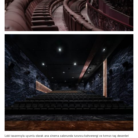
Lobi tasarımıyla uyumlu olarak ana sinema salonunda turuncu-kahverengi ve kırmızı taş desenleri