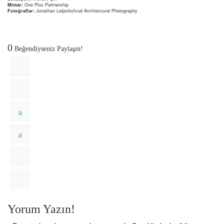
Mimar:
One Plus Partnership
Fotoğraflar:
Jonathan Leijonhufvud Architectural Photography
0
Beğendiyseniz Paylaşın!
Yorum Yazın!