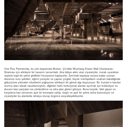
One Plus Partnership, bu yılın başlarında Wuhan, Çin’deki Wushang Dream Mall Uluslararası
Sineması için etkileyici bir tasarımı tamamladı. Ana lobiye adım atan ziyaretçiler, merak uyandıran
taşlarla kaplı bir şehre girdikleri hissiyatına kapılıyorlar. Zeminde başlayıp tavana kadar uzanan
düzensiz kutu şekilleri, eğimli yüzeyler ve çapraz çizgiler, büyük metropollerin uzaktan bakıldığında
gökyüzüne yükselen siluetlerini çağrıştıran etkileyici bir görsel algı oluşturuyor. Bu ‘kutular’ın bazıları
oturma alanı olarak tasarlanmışken, diğerleri farklı fonksiyonel alanları ayırmak için kullanılıyor ve
duvarın bazı parçaları ise yönlendirme ve arka plan görevi görüyor. Buna karşılık, bilet gişesi ve
karşılama barı tamamen açık bir konsepte sahip, özgür ve açık bir şehre atıfta bulunuluyor ve
ziyaretçiler bu alanlarda rahatça oturup özgürce sosyalleşebiliyorlar.