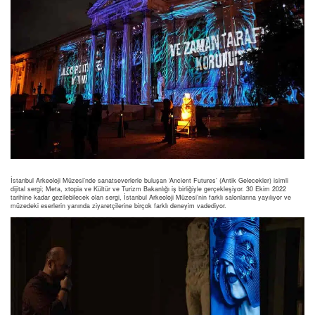
İstanbul Arkeoloji Müzesi’nde sanatseverlerle buluşan ‘Ancient Futures’ (Antik Gelecekler) isimli
dijital sergi; Meta, xtopia ve Kültür ve Turizm Bakanlığı iş birliğiyle gerçekleşiyor. 30 Ekim 2022
tarihine kadar gezilebilecek olan sergi, İstanbul Arkeoloji Müzesi’nin farklı salonlarına yayılıyor ve
müzedeki eserlerin yanında ziyaretçilerine birçok farklı deneyim vadediyor.