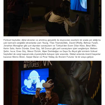
Fiziksel heykeller, dijital ekranlar ve artırılmış gerçeklik ile oluşturulan eserlerin bir arada yer aldığı bu
çok katmanlı sergideki ekranlarda Liam Young, Theo Triantafyllidis, David OReilly, Behnaz Farahi,
Jonathan Monaghan gibi yurt dışından sanatçıların ve Türkiye’den Ecem Dilan Köse, Beryl Bilici,
Kerim Safa, Kerim Dündar, Enes Güç, İdil Dursun gibi yerli sanatçıların işleri sergileniyor. Meltem
Şahin, ha:ar, Enes Güç, Mesut Öztürk, Alper Derinboğaz ve Gaye Su Akyol gibi isimlerin fiziksel
heykelleri de sergi kapsamında ziyaretçilerle buluşan işler arasında. Global anlamda önemli başarılar
kazanan Memo Akten, Sarper Baran ve Pınar Yoldaş da ‘Ancient Futures’ ile bir araya geliyor.