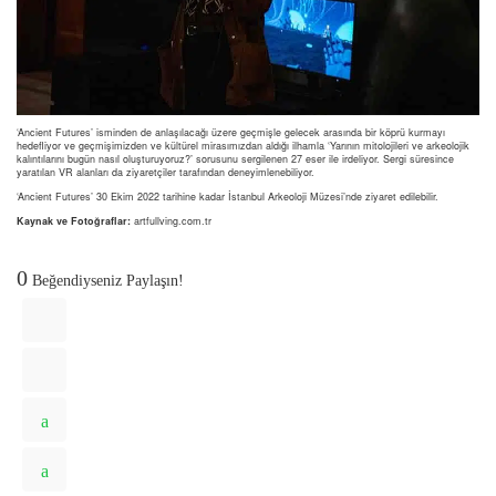
‘Ancient Futures’ isminden de anlaşılacağı üzere geçmişle gelecek arasında bir köprü kurmayı
hedefliyor ve geçmişimizden ve kültürel mirasımızdan aldığı ilhamla ‘Yarının mitolojileri ve arkeolojik
kalıntılarını bugün nasıl oluşturuyoruz?’ sorusunu sergilenen 27 eser ile irdeliyor. Sergi süresince
yaratılan VR alanları da ziyaretçiler tarafından deneyimlenebiliyor.
‘Ancient Futures’ 30 Ekim 2022 tarihine kadar İstanbul Arkeoloji Müzesi’nde ziyaret edilebilir.
Kaynak ve Fotoğraflar:
artfullving.com.tr
0
Beğendiyseniz Paylaşın!