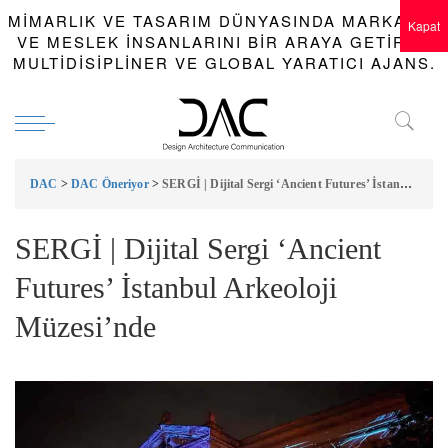
MIMARLIK VE TASARIM DÜNYASINDA MARKALAR
Kapat
VE MESLEK INSANLARINI BIR ARAYA GETIREN
MULTIDISIPLINER VE GLOBAL YARATICI AJANS.
DAC
>
DAC Öneriyor
>
SERGİ | Dijital Sergi ‘Ancient Futures’ İstanbul Arkeoloji Müzesi’nde
SERGİ | Dijital Sergi ‘Ancient
Futures’ İstanbul Arkeoloji
Müzesi’nde