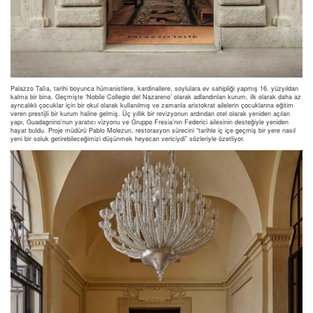
Palazzo Talìa, tarihi boyunca hümanistlere, kardinallere, soylulara ev sahipliği yapmış 16. yüzyıldan
kalma bir bina. Geçmişte ‘Nobile Collegio del Nazareno’ olarak adlandırılan kurum, ilk olarak daha az
ayrıcalıklı çocuklar için bir okul olarak kullanılmış ve zamanla aristokrat ailelerin çocuklarına eğitim
veren prestijli bir kurum haline gelmiş. Üç yıllık bir revizyonun ardından otel olarak yeniden açılan
yapı, Guadagnino’nun yaratıcı vizyonu ve Gruppo Fresia’nın Federici ailesinin desteğiyle yeniden
hayat buldu. Proje müdürü Pablo Molezun, restorasyon sürecini “tarihle iç içe geçmiş bir yere nasıl
yeni bir soluk getirebileceğimizi düşünmek heyecan vericiydi” sözleriyle özetliyor.