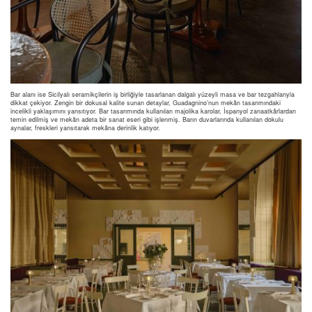
Bar alanı ise Sicilyalı seramikçilerin iş birliğiyle tasarlanan dalgalı yüzeyli masa ve bar tezgahlarıyla
dikkat çekiyor. Zengin bir dokusal kalite sunan detaylar, Guadagnino’nun mekân tasarımındaki
incelikli yaklaşımını yansıtıyor. Bar tasarımında kullanılan majolika karolar, İspanyol zanaatkârlardan
temin edilmiş ve mekân adeta bir sanat eseri gibi işlenmiş. Barın duvarlarında kullanılan dokulu
aynalar, freskleri yansıtarak mekâna derinlik katıyor.