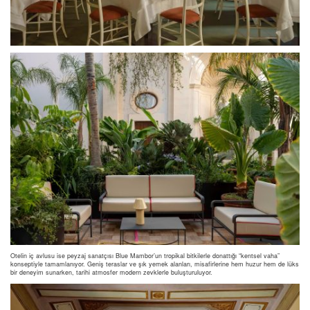
Otelin iç avlusu ise peyzaj sanatçısı Blue Mambor’un tropikal bitkilerle donattığı “kentsel vaha”
konseptiyle tamamlanıyor. Geniş teraslar ve şık yemek alanları, misafirlerine hem huzur hem de lüks
bir deneyim sunarken, tarihi atmosfer modern zevklerle buluşturuluyor.