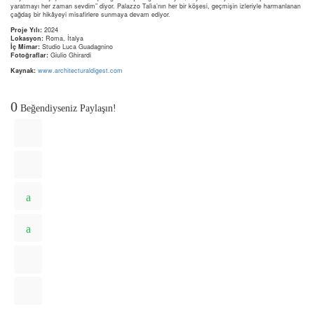
yaratmayı her zaman sevdim” diyor. Palazzo Talìa’nın her bir köşesi, geçmişin izleriyle harmanlanan
çağdaş bir hikâyeyi misafirlere sunmaya devam ediyor.
Proje Yılı:
2024
Lokasyon:
Roma, İtalya
İç Mimar:
Studio Luca Guadagnino
Fotoğraflar:
Giulio Ghirardi
Kaynak:
www.architecturaldigest.com
0
Beğendiyseniz Paylaşın!