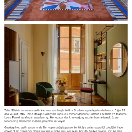
Talìa Süitinin tasarımını otelin kamusal alanlarıyla birlikte Studiolucaguadagnino üstleniyor. Diğer 25
oda ve süit, MIA Home Design Gallery’nin kurucusu mimar Marianna Lubrano Lavadera ve tasarımcı
Laura Feroldi tarafından tasarlanmış. Her odada klasik ve çağdaş tarzları harmanlamak üzere
tasarlanmış benzersiz mobilya parçaları yer alıyor.
Guadagnino, otelin tasarımında film yapımcılığıyla paralel bir hikâye anlatma pratiği izlediğini ifade
ediyor. “Film yapımcısı olarak pratiğimle hiçbir ilgisi olmayan, boyutlu hikâye anlatımı için bir alan