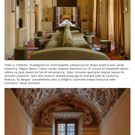
Otelin iç mekânları, Guadagnino’nun sinematografik yaklaşımıyla bir hikâye anlatma aracı olarak
kullanılmış. Magna Salonu, İtalyan sanatçı Gaspare Serenario’nun 18. yüzyıla ait freskleriyle dekore
edilmiş ve çiçek desenli bir halı ile tamamlanmış. Salon, konukları geçmişten bugüne taşıyan bir
atmosfer yaratırken, farklı renk tonlarının ahenkle buluştuğu bir kromatik palet ile süslenmiş.
Molezun, bu dengeyi “zanaatkârlarla yakın iş birliğimiz sayesinde projeye kılavuzluk eden
kromatizm” olarak tanımlıyor.