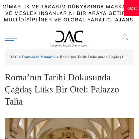
MIMARLIK VE TASARIM DÜNYASINDA MARKALAR
Kapat
VE MESLEK INSANLARINI BIR ARAYA GETIREN
MULTIDISIPLINER VE GLOBAL YARATICI AJANS.
DAC
>
Dünyadan Mimarlık
>
Roma’nın Tarihi Dokusunda Çağdaş Lüks Bir Otel: Palazzo Talìa
Roma’nın Tarihi Dokusunda
Çağdaş Lüks Bir Otel: Palazzo
Talìa