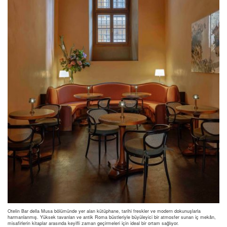
Otelin Bar della Musa bölümünde yer alan kütüphane, tarihi freskler ve modern dokunuşlarla
harmanlanmış. Yüksek tavanları ve antik Roma büstleriyle büyüleyici bir atmosfer sunan iç mekân,
misafirlerin kitaplar arasında keyifli zaman geçirmeleri için ideal bir ortam sağlıyor.