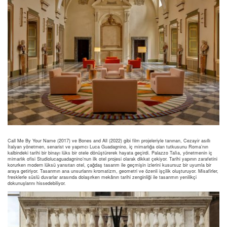
Call Me By Your Name (2017) ve Bones and All (2022) gibi film projeleriyle tanınan, Cezayir asıllı
İtalyan yönetmen, senarist ve yapımcı Luca Guadagnino, iç mimarlığa olan tutkusunu Roma’nın
kalbindeki tarihi bir binayı lüks bir otele dönüştürerek hayata geçirdi. Palazzo Talìa, yönetmenin iç
mimarlık ofisi Studiolucaguadagnino’nun ilk otel projesi olarak dikkat çekiyor. Tarihi yapının zarafetini
korurken modern lüksü yansıtan otel, çağdaş tasarım ile geçmişin izlerini kusursuz bir uyumla bir
araya getiriyor. Tasarımın ana unsurlarını kromatizm, geometri ve özenli işçilik oluşturuyor. Misafirler,
fresklerle süslü duvarlar arasında dolaşırken mekânın tarihi zenginliği ile tasarımın yenilikçi
dokunuşlarını hissedebiliyor.