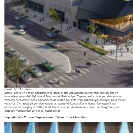
Görsel: ZGF Architects
Metalik hacimler, keskin geometriler ve delikli metal yüzeylerden oluşan yapı, fiziksel güç ve
hassasiyet arasındaki ilişkiyi mekânsal olarak ifade ediyor. Yapının merkezinde yer alan atriyum,
ziyaretçi deneyiminin odak noktasını oluştururken çok katlı sergi düzenleriyle etkileyici bir iç mekân
yaratıyor. Dış mekânda yer alan yansıtma havuzu ve kamusal avlu alanları ise yapıyı liman
çevresiyle bütünleştiriyor. 2032 yılında tamamlanması planlanan müzenin, San Diego’nun yeni
simgesel yapılarından biri olması hedefleniyor.
Depositi delle Vittorie Regeneration | Stefano Boeri Architetti