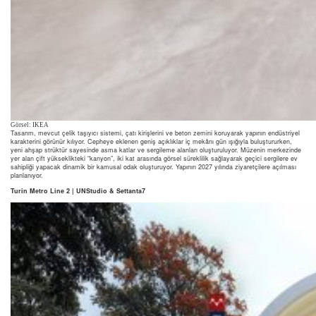
Görsel: IKEA
Tasarım, mevcut çelik taşıyıcı sistemi, çatı kirişlerini ve beton zemini koruyarak yapının endüstriyel
karakterini görünür kılıyor. Cepheye eklenen geniş açıklıklar iç mekânı gün ışığıyla buluştururken,
yeni ahşap strüktür sayesinde asma katlar ve sergileme alanları oluşturuluyor. Müzenin merkezinde
yer alan çift yükseklikteki “kanyon”, iki kat arasında görsel süreklilik sağlayarak geçici sergilere ev
sahipliği yapacak dinamik bir kamusal odak oluşturuyor. Yapının 2027 yılında ziyaretçilere açılması
planlanıyor.
Turin Metro Line 2 | UNStudio & Settanta7