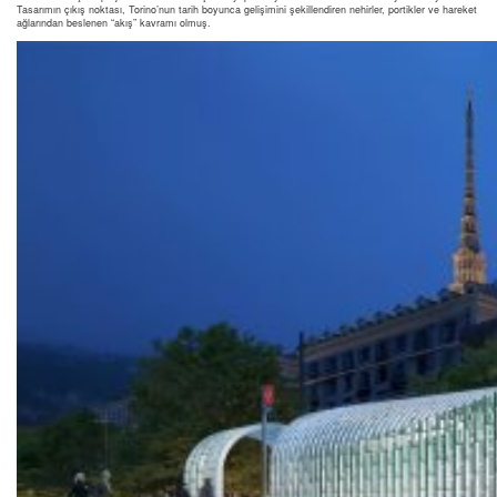
Tasarımın çıkış noktası, Torino’nun tarih boyunca gelişimini şekillendiren nehirler, portikler ve hareket
ağlarından beslenen “akış” kavramı olmuş.