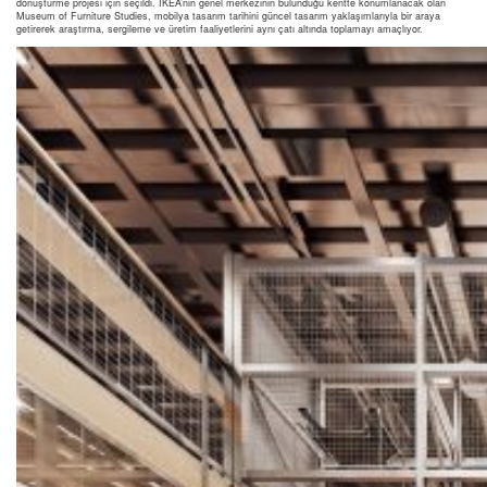
dönüştürme projesi için seçildi. IKEA’nın genel merkezinin bulunduğu kentte konumlanacak olan
Museum of Furniture Studies, mobilya tasarım tarihini güncel tasarım yaklaşımlarıyla bir araya
getirerek araştırma, sergileme ve üretim faaliyetlerini aynı çatı altında toplamayı amaçlıyor.