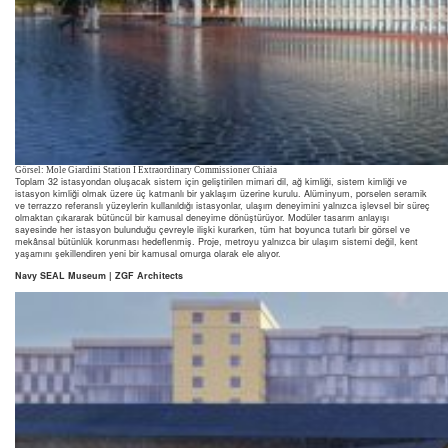
Görsel: Mole Giardini Station I Extraordinary Commissioner Chiaia
Toplam 32 istasyondan oluşacak sistem için geliştirilen mimari dil, ağ kimliği, sistem kimliği ve
istasyon kimliği olmak üzere üç katmanlı bir yaklaşım üzerine kurulu. Alüminyum, porselen seramik
ve terrazzo referanslı yüzeylerin kullanıldığı istasyonlar, ulaşım deneyimini yalnızca işlevsel bir süreç
olmaktan çıkararak bütüncül bir kamusal deneyime dönüştürüyor. Modüler tasarım anlayışı
sayesinde her istasyon bulunduğu çevreyle ilişki kurarken, tüm hat boyunca tutarlı bir görsel ve
mekânsal bütünlük korunması hedeflenmiş. Proje, metroyu yalnızca bir ulaşım sistemi değil, kent
yaşamını şekillendiren yeni bir kamusal omurga olarak ele alıyor.
Navy SEAL Museum | ZGF Architects