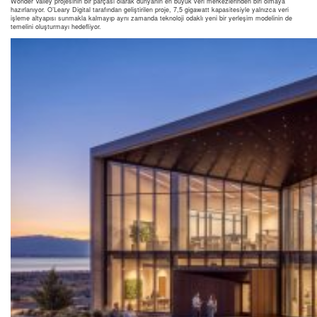
Wonder Valley projesinin bir parçası olarak dünyanın en büyük veri merkezlerinden biri olmaya
hazırlanıyor. O’Leary Digital tarafından geliştirilen proje, 7,5 gigawatt kapasitesiyle yalnızca veri
işleme altyapısı sunmakla kalmayıp aynı zamanda teknoloji odaklı yeni bir yerleşim modelinin de
temelini oluşturmayı hedefliyor.