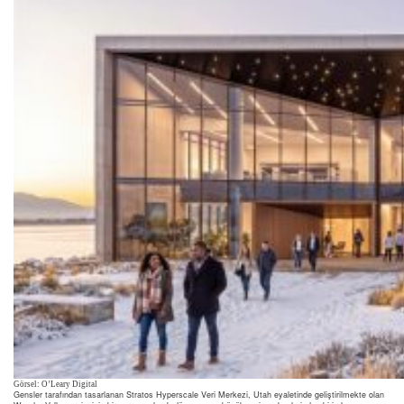
Görsel: O’Leary Digital
Gensler tarafından tasarlanan Stratos Hyperscale Veri Merkezi, Utah eyaletinde geliştirilmekte olan