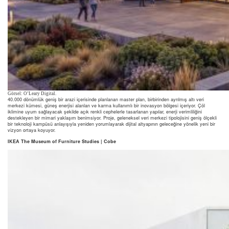
Görsel: O’Leary Digital.
40.000 dönümlük geniş bir arazi içerisinde planlanan master plan, birbirinden ayrılmış altı veri
merkezi kümesi, güneş enerjisi alanları ve karma kullanımlı bir inovasyon bölgesi içeriyor. Çöl
iklimine uyum sağlayacak şekilde açık renkli cephelerle tasarlanan yapılar, enerji verimliliğini
destekleyen bir mimari yaklaşım benimsiyor. Proje, geleneksel veri merkezi tipolojisini geniş ölçekli
bir teknoloji kampüsü anlayışıyla yeniden yorumlayarak dijital altyapının geleceğine yönelik yeni bir
vizyon ortaya koyuyor.
IKEA The Museum of Furniture Studies | Cobe