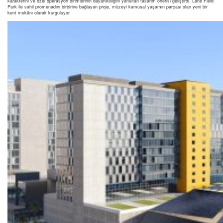
karakterini ve özel operasyon birimlerinin dayanıklılığını yansıtan tasarım önerisi geliştirdi. Lane Field
Park ile sahil promenadını birbirine bağlayan proje, müzeyi kamusal yaşamın parçası olan yeni bir
kent mekânı olarak kurguluyor.