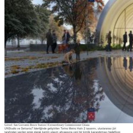
Görsel: San Giovanni Bosco Station I Extraordinary Commissioner Chiaia
UNStudio ve Settanta7 liderliğinde geliştirilen Torino Metro Hattı 2 tasarımı, uluslararası jüri
tarafından seçilen proje olarak kentin ulaşım altyapısına yeni bir kimlik kazandırmayı hedefliyor.