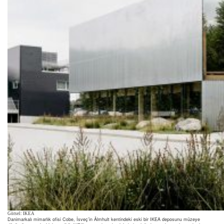
Görsel: IKEA
Danimarkalı mimarlık ofisi Cobe, İsveç’in Älmhult kentindeki eski bir IKEA deposunu müzeye