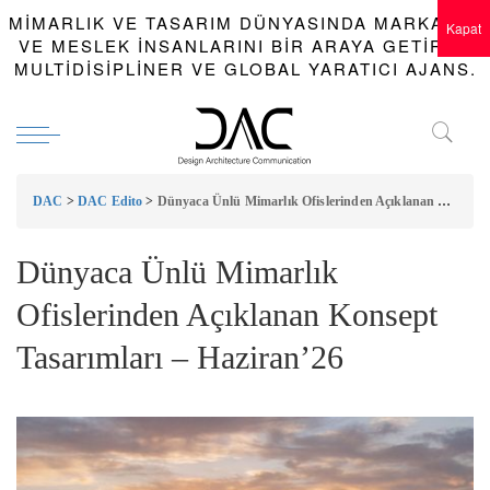
MIMARLIK VE TASARIM DÜNYASINDA MARKALAR
Kapat
VE MESLEK INSANLARINI BIR ARAYA GETIREN
MULTIDISIPLINER VE GLOBAL YARATICI AJANS.
DAC
>
DAC Edito
>
Dünyaca Ünlü Mimarlık Ofislerinden Açıklanan Konsept Tasarımları – Haziran’26
Dünyaca Ünlü Mimarlık
Ofislerinden Açıklanan Konsept
Tasarımları – Haziran’26