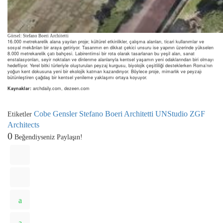
Görsel: Stefano Boeri Architetti
16.000 metrekarelik alana yayılan proje; kültürel etkinlikler, çalışma alanları, ticari kullanımlar ve
sosyal mekânları bir araya getiriyor. Tasarımın en dikkat çekici unsuru ise yapının üzerinde yükselen
8.000 metrekarelik çatı bahçesi. Labirentimsi bir rota olarak tasarlanan bu yeşil alan, sanat
enstalasyonları, seyir noktaları ve dinlenme alanlarıyla kentsel yaşamın yeni odaklarından biri olmayı
hedefliyor. Yerel bitki türleriyle oluşturulan peyzaj kurgusu, biyolojik çeşitliliği desteklerken Roma’nın
yoğun kent dokusuna yeni bir ekolojik katman kazandırıyor. Böylece proje, mimarlık ve peyzajı
bütünleştiren çağdaş bir kentsel yenileme yaklaşımı ortaya koyuyor.
Kaynaklar:
archdaily.com, dezeen.com
Cobe
Gensler
Stefano Boeri Architetti
UNStudio
ZGF
Etiketler
Architects
0
Beğendiyseniz Paylaşın!