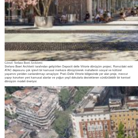
Görsel: Stefano Boeri Architetti
Stefano Boeri Architetti tarafından geliştirilen Depositi delle Vittorie dönüşüm projesi, Roma’daki eski
ATAC deposunu çok işlevli bir kamusal merkeze dönüştürerek mahallenin sosyal ve kültürel
yaşamını yeniden canlandırmayı amaçlıyor. Prati–Delle Vittorie bölgesinde yer alan proje, mevcut
yapıyı korurken yeni kamusal alanlar ve yoğun yeşil dokularla desteklenen sürdürülebilir bir kentsel
dönüşüm modeli öneriyor.