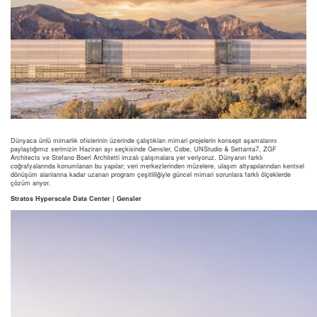
Dünyaca ünlü mimarlık ofislerinin üzerinde çalıştıkları mimari projelerin konsept aşamalarını
paylaştığımız serimizin Haziran ayı seçkisinde Gensler, Cobe, UNStudio & Settanta7, ZGF
Architects ve Stefano Boeri Architetti imzalı çalışmalara yer veriyoruz. Dünyanın farklı
coğrafyalarında konumlanan bu yapılar; veri merkezlerinden müzelere, ulaşım altyapılarından kentsel
dönüşüm alanlarına kadar uzanan program çeşitliliğiyle güncel mimari sorunlara farklı ölçeklerde
çözüm arıyor.
Stratos Hyperscale Data Center | Gensler