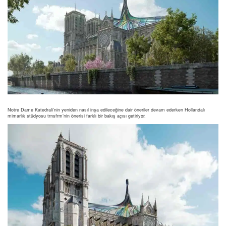
Notre Dame Katedrali’nin yeniden nasıl inşa edileceğine dair öneriler devam ederken Hollandalı
mimarlık stüdyosu trnsfrm’nin önerisi farklı bir bakış açısı getiriyor.