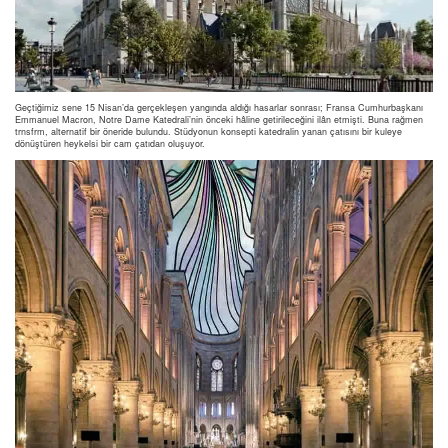
Geçtiğimiz sene 15 Nisan’da gerçekleşen yangında aldığı hasarlar sonrası; Fransa Cumhurbaşkanı
Emmanuel Macron, Notre Dame Katedrali’nin önceki hâline getirileceğini ilân etmişti. Buna rağmen
trnsfrm, alternatif bir öneride bulundu. Stüdyonun konsepti katedralin yanan çatısını bir kuleye
dönüştüren heykelsi bir cam çatıdan oluşuyor.