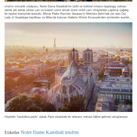
trnsfrm mimarlık stüdyosu, Notre Dame Katedrali’nin tarihi ve kültürel mirasını başlangıç noktası
olarak ele alarak yıkılan çatı ve kulenin yerini almak üzere renkli cam vitraylardan yapılmış çağdaş
bir heykel önerisinde bulundu. Mimar Pedro Ramirez Vazquez’in Meksiko Şehri’nde yer alan Our
Lady of Guadalupe bazilikası ve Milan’da bulunan Galleria Vittorio Emanuele’den esinlenilen eserler…
Heykelin “karanlıkta parıltı” olarak Paris siluetinde bir referans noktası hâline gelmesi amaçlanıyor.
Notre Dame Katedrali
trnsfrm
Etiketler