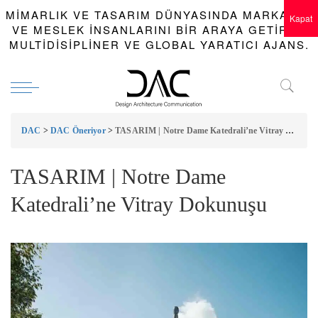
MIMARLIK VE TASARIM DÜNYASINDA MARKALAR
Kapat
VE MESLEK INSANLARINI BIR ARAYA GETIREN
MULTIDISIPLINER VE GLOBAL YARATICI AJANS.
DAC
>
DAC Öneriyor
>
TASARIM | Notre Dame Katedrali’ne Vitray Dokunuşu
TASARIM | Notre Dame
Katedrali’ne Vitray Dokunuşu