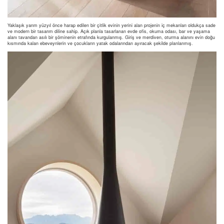
Yaklaşık yarım yüzyıl önce harap edilen bir çitlik evinin yerini alan projenin iç mekanları oldukça sade
ve modern bir tasarım diline sahip. Açık planla tasarlanan evde ofis, okuma odası, bar ve yaşama
alanı tavandan asılı bir şöminenin etrafında kurgulanmış. Giriş ve merdiven, oturma alanını evin doğu
kısmında kalan ebeveynlerin ve çocukların yatak odalarından ayıracak şekilde planlanmış.