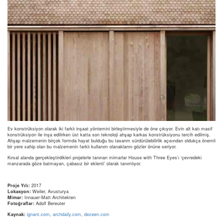
Ev konstrüksiyon olarak iki farklı inşaat yöntemini birleştirmesiyle de öne çıkıyor. Evin alt katı masif
konstrüksiyon ile inşa edilirken üst katta son teknoloji ahşap karkas konstrüksiyonu tercih edilmiş.
Ahşap malzemenin birçok formda hayat bulduğu bu tasarım sürdürülebilirlik açısından oldukça önemli
bir yere sahip olan bu malzemenin farklı kullanım olanaklarını gözler önüne seriyor.
Kırsal alanda gerçekleştirdikleri projelerle tanınan mimarlar House with Three Eyes’ı ‘çevredeki
manzarada göze batmayan, çabasız bir eklenti’ olarak tanımlıyor.
Proje Yılı:
2017
Lokasyon:
Weiler, Avusturya
Mimar:
Innauer-Matt Architekten
Fotoğraflar:
Adolf Bereuter
Kaynak:
ignant.com
,
archdaily.com
,
dezeen.com