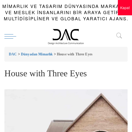
MIMARLIK VE TASARIM DÜNYASINDA MARKALAR
Kapat
VE MESLEK INSANLARINI BIR ARAYA GETIREN
MULTIDISIPLINER VE GLOBAL YARATICI AJANS.
DAC
>
Dünyadan Mimarlık
>
House with Three Eyes
House with Three Eyes