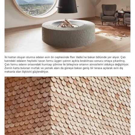
İki kattan oluşan oturma odaları evin ön cephesinde Ren Vadisi’ne bakan bölümde yer alıyor. Çatı
katındaki odaların heykelsi tavan formu üçgen çatının açıkta bırakılması sonucu ortaya çıkarılmış.
Çatı formu odanın ortasındaki kumtaşı şömine ile birleşince ortamın atmosferini oldukça değiştiriyor.
Zemin katta bulunan mutfak ve yemek alanı da güneye bakan geniş bir terasa açılarak evin dış
mekanla olan ilişkisini güçlendiriyor.