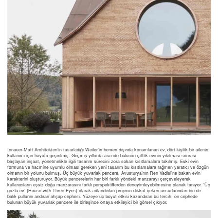
Innauer-Matt Architekten’in tasarladığı Weiler’in hemen dışında konumlanan ev, dört kişilik bir ailenin
kullanımı için hayata geçirilmiş. Geçmiş yıllarda arazide bulunan çiftlik evinin yıkılması sonrası
başlayan inşaat, yönetmelikle ilgili tasarım sürecini zora sokan kısıtlamalara takılmış. Eski evin
formuna ve hacmine uyumlu olması gereken yeni tasarım bu kısıtlamalara rağmen yaratıcı ve özgün
olmanın bir yolunu bulmuş. Üç büyük yuvarlak pencere, Avusturya’nın Ren Vadisi’ne bakan evin
karakterini oluşturuyor. Büyük pencerelerin her biri farklı yöndeki manzarayı çerçeveleyerek
kullanıcıların eşsiz doğa manzarasını farklı perspektiflerden deneyimleyebilmesine olanak tanıyor. ‘Üç
gözlü ev’ (House with Three Eyes) olarak adlandırılan projenin dikkat çeken unsurlarından biri de
balık pullarını andıran ahşap cephesi. Yüzeye üç boyut etkisi kazandıran bu tercih, ön cephede
bulunan büyük yuvarlak pencere ile birleşince ortaya etkileyici bir görsel çıkıyor.