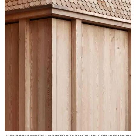
Projenin cephesinin minimal dili iç mekanda da aynı şekilde devam ederken, proje kendini detaylarda