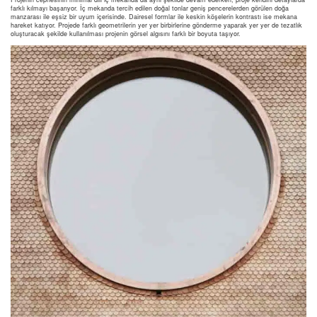
farklı kılmayı başarıyor. İç mekanda tercih edilen doğal tonlar geniş pencerelerden görülen doğa
manzarası ile eşsiz bir uyum içerisinde. Dairesel formlar ile keskin köşelerin kontrastı ise mekana
hareket katıyor. Projede farklı geometrilerin yer yer birbirlerine gönderme yaparak yer yer de tezatlık
oluşturacak şekilde kullanılması projenin görsel algısını farklı bir boyuta taşıyor.