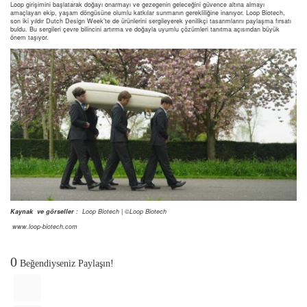
Loop girişimini başlatarak doğayı onarmayı ve gezegenin geleceğini güvence altına almayı
amaçlayan ekip, yaşam döngüsüne olumlu katkılar sunmanın gerekliliğine inanıyor. Loop Biotech,
son iki yıldır Dutch Design Week’te de ürünlerini sergileyerek yenilikçi tasarımlarını paylaşma fırsatı
buldu. Bu sergileri çevre bilincini artırma ve doğayla uyumlu çözümleri tanıtma açısından büyük
önem taşıyor.
Kaynak ve görseller
: Loop Biotech | ©Loop Biotech
www.loop-biotech.com
0
Beğendiyseniz Paylaşın!