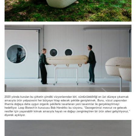
2020 yılında kurulan bu şirketin şimdiki vizyonlarından biri, sürdürülebilirliği en üst düzeye çıkarmak
amacıyla ürün yelpazesini her bütçeye hitap edecek şekilde genişletmek. Bunu, vücut yapısından
ilhamla doğaya daha uygun organik şekillerle tasarlanan yeni tasarımlar ile gerçekleştirmeyi
hedefliyor. Loop Biotech’in kurucusu Bob Hendrikx bu vizyonu, “Gezegenimizi mevcut ve gelecek
nesiller için yaşanabilir kılmak amacıyla hayatı ve doğayı zenginleştiren bir ürün ailesi geliştiriyoruz,”
diyerek açıklıyor.