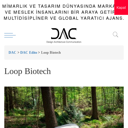
MIMARLIK VE TASARIM DÜNYASINDA MARKALAR
Kapat
VE MESLEK INSANLARINI BIR ARAYA GETIREN
MULTIDISIPLINER VE GLOBAL YARATICI AJANS.
DAC
>
DAC Edito
>
Loop Biotech
Loop Biotech