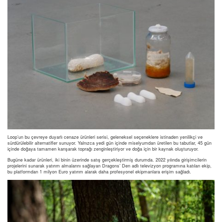
Loop’un bu çevreye duyarlı cenaze ürünleri serisi, geleneksel seçeneklere istinaden yenilikçi ve
sürdürülebilir alternatifler sunuyor. Yalnızca yedi gün içinde miselyumdan üretilen bu tabutlar, 45 gün
içinde doğaya tamamen karışarak toprağı zenginleştiriyor ve doğa için bir kaynak oluşturuyor.
Bugüne kadar ürünleri, iki binin üzerinde satış gerçekleştirmiş durumda. 2022 yılında girişimcilerin
projelerini sunarak yatırım almalarını sağlayan Dragons’ Den adlı televizyon programına katılan ekip,
bu platformdan 1 milyon Euro yatırım alarak daha profesyonel ekipmanlara erişim sağladı.