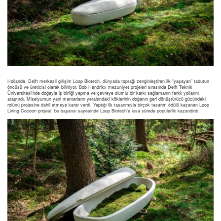
Hollanda, Delft merkezli girişim Loop Biotech, dünyada toprağı zenginleştiren ilk “yaşayan” tabutun
öncüsü ve üreticisi olarak biliniyor. Bob Hendrikx mezuniyet projeleri sırasında Delft Teknik
Üniversitesi’nde doğayla iş birliği yapma ve çevreye olumlu bir katkı sağlamanın farklı yollarını
araştırdı. Miselyumun yani mantarların yeraltındaki köklerinin doğanın geri dönüştürücü gücündeki
rolünü projesine dahil etmeye karar verdi. Yaptığı ilk tasarımıyla birçok tasarım ödülü kazanan Loop
Living Cocoon projesi, bu başarısı sayesinde Loop Biotech’e kısa sürede popülerlik kazandırdı.