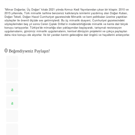
“Mimar Doğanlar, Üç Doğan” kitabı 2021 yılında Kırmızı Kedi Yayınlarından çıkan bir kitaptır. 2010 ve
2015 yıllarında, Türk mimarlık tarihine benzersiz katkılarıyla isimlerini yazdırmış olan Doğan Kuban,
Doğan Tekeli, Doğan Hasol Cumhuriyet gazetesinde Mimarlık ve kent politikaları üzerine yaptıkları
söyleşiler ile önemli ölçüde ses getirmişlerdi. Bu üç mimarlık duayeni, Cumhuriyet gazetesindeki
söyleşilerinden beş yıl sonra Ceren Çıplak Drillat’ın moderatörlüğünde mimarlık ve kente dair birçok
konuyu tartışıyorlar. Türkiye’de mimarlığa olan yaklaşımdan başlayarak, tartışmalı restorasyon
uygulamalarını, günümüz mimarlık uygulamalarını, kentsel dönüşüm projelerini ve çokça paylaşılan
daha nice konuyu ele alıyorlar. Ve bir yandan kentin geleceğine dair öngörü ve hayallerini anlatıyorlar.
0
Beğendiyseniz Paylaşın!