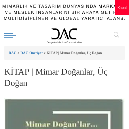
MIMARLIK VE TASARIM DÜNYASINDA MARKALAR
Kapat
VE MESLEK INSANLARINI BIR ARAYA GETIREN
MULTIDISIPLINER VE GLOBAL YARATICI AJANS.
DAC
>
DAC Öneriyor
>
KİTAP | Mimar Doğanlar, Üç Doğan
KİTAP | Mimar Doğanlar, Üç
Doğan