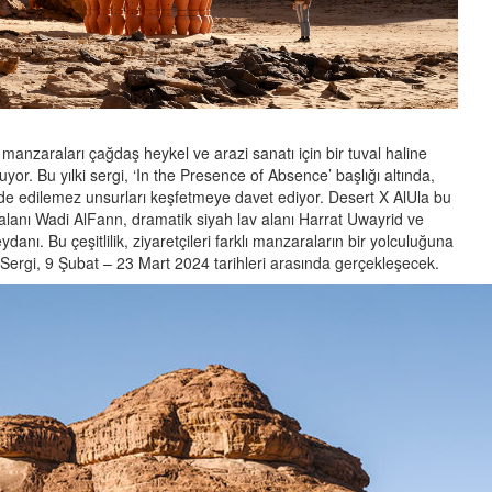
 manzaraları çağdaş heykel ve arazi sanatı için bir tuval haline
or. Bu yılki sergi, ‘In the Presence of Absence’ başlığı altında,
fade edilemez unsurları keşfetmeye davet ediyor. Desert X AlUla bu
 alanı Wadi AlFann, dramatik siyah lav alanı Harrat Uwayrid ve
nı. Bu çeşitlilik, ziyaretçileri farklı manzaraların bir yolculuğuna
r. Sergi, 9 Şubat – 23 Mart 2024 tarihleri arasında gerçekleşecek.