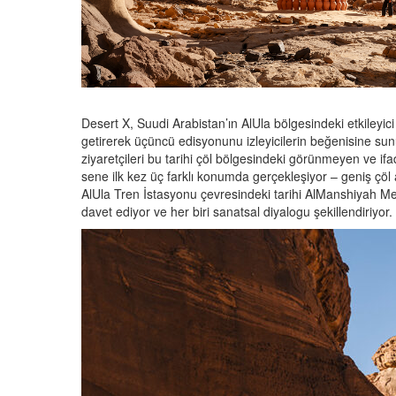
Desert X, Suudi Arabistan’ın AlUla bölgesindeki etkileyici
getirerek üçüncü edisyonunu izleyicilerin beğenisine sunuy
ziyaretçileri bu tarihi çöl bölgesindeki görünmeyen ve i
sene ilk kez üç farklı konumda gerçekleşiyor – geniş çöl
AlUla Tren İstasyonu çevresindeki tarihi AlManshiyah Meyda
davet ediyor ve her biri sanatsal diyalogu şekillendiriyo