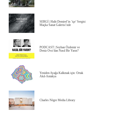
SERGİ | Halit Demirel’in ‘içe’ Sergisi
Maçka Sanat Galerisi’nde
PODCAST | Seyhan Özdemir ve
Deniz Ova’dan Nasıl Bir Yarın?
Yeniden Ayağa Kalkmak için: Ortak
Akıl-Antakya
Charles Nègre Media Library