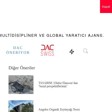
Kapat
ULTIDISIPLINER VE GLOBAL YARATICI AJANS.
DAC
ÖNERIYOR
Diğer Öneriler
TASARIM | Olafur Eliasson’dan
‘buzul perspektiflerimiz’
Angelos Organik Zeytinyağı Tesisi