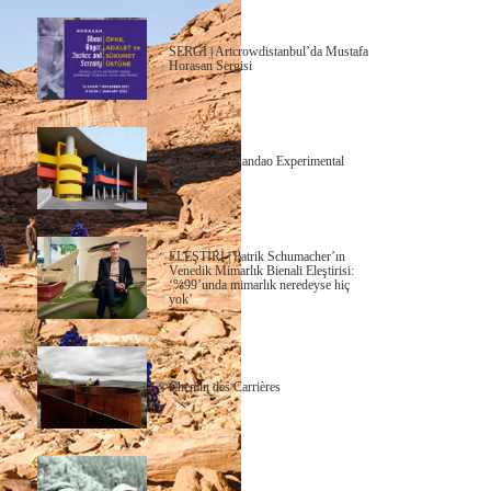
SERGİ | Artcrowdistanbul’da Mustafa
Horasan Sergisi
Jiangdong Huandao Experimental
School
ELEŞTİRİ | Patrik Schumacher’ın
Venedik Mimarlık Bienali Eleştirisi:
‘%99’unda mimarlık neredeyse hiç
yok’
Chemin des Carrières