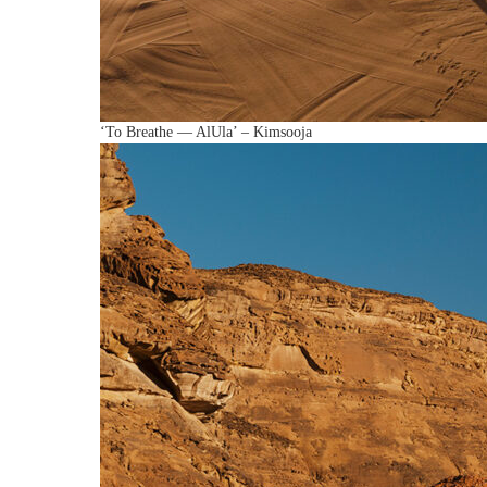
‘To Breathe — AlUla’ – Kimsooja