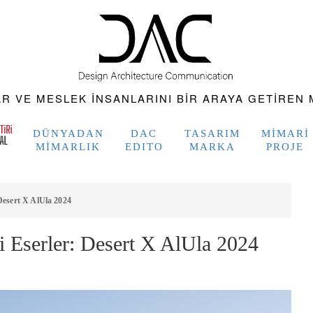
 VE MESLEK INSANLARINI BIR ARAYA GETIREN M
DÜNYADAN
DAC
TASARIM
MIMARI
MIMARLIK
EDITO
MARKA
PROJE
 Desert X AlUla 2024
i Eserler: Desert X AlUla 2024