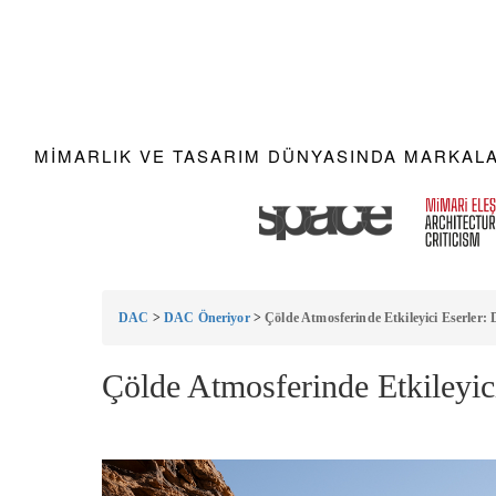
MIMARLIK VE TASARIM DÜNYASINDA MARKALAR
DAC
>
DAC Öneriyor
>
Çölde Atmosferinde Etkileyici Eserler:
Çölde Atmosferinde Etkileyic