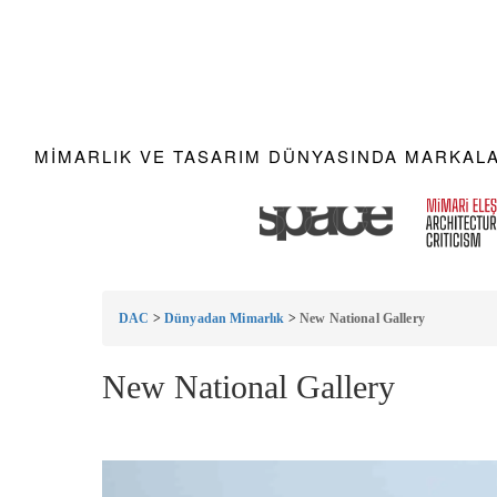
MIMARLIK VE TASARIM DÜNYASINDA MARKALAR
DAC
>
Dünyadan Mimarlık
>
New National Gallery
New National Gallery