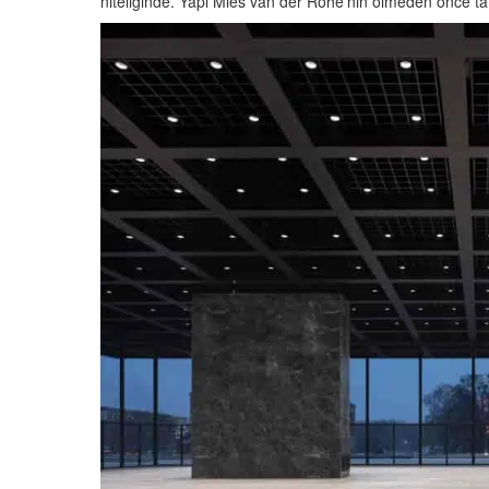
niteliğinde. Yapı Mies van der Rohe’nin ölmeden önce ta