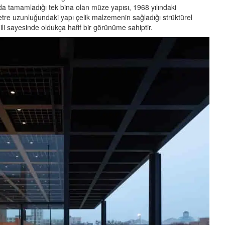
’da tamamladığı tek bina olan müze yapısı, 1968 yılındaki
 metre uzunluğundaki yapı çelik malzemenin sağladığı strüktürel
ili sayesinde oldukça hafif bir görünüme sahiptir.