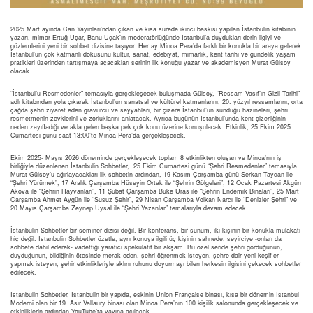
2025 Mart ayında Can Yayınları’ndan çıkan ve kısa sürede ikinci baskısı yapılan İstanbulin kitabının
yazarı, mimar Ertuğ Uçar, Banu Uçak’ın moderatörlüğünde İstanbul’a duydukları derin ilgiyi ve
gözlemlerini yeni bir sohbet dizisine taşıyor. Her ay Minoa Pera’da farklı bir konukla bir araya gelerek
İstanbul’un çok katmanlı dokusunu kültür, sanat, edebiyat, mimarlık, kent tarihi ve gündelik yaşam
pratikleri üzerinden tartışmaya açacakları serinin ilk konuğu yazar ve akademisyen Murat Gülsoy
olacak.
“İstanbul’u Resmedenler” temasıyla gerçekleşecek buluşmada Gülsoy, “Ressam Vasıf’ın Gizli Tarihi”
adlı kitabından yola çıkarak İstanbul’un sanatsal ve kültürel katmanlarını; 20. yüzyıl ressamlarını, orta
çağda şehri ziyaret eden gravürcü ve seyyahları, bir çizere İstanbul’un sunduğu hazineleri, şehri
resmetmenin zevklerini ve zorluklarını anlatacak. Ayrıca bugünün İstanbul’unda kent çizerliğinin
neden zayıfladığı ve akla gelen başka pek çok konu üzerine konuşulacak. Etkinlik, 25 Ekim 2025
Cumartesi günü saat 13:00’te Minoa Pera’da gerçekleşecek.
Ekim 2025- Mayıs 2026 döneminde gerçekleşecek toplam 8 etkinlikten oluşan ve Minoa’nın iş
birliğiyle düzenlenen İstanbulin Sohbetler, 25 Ekim Cumartesi günü “Şehri Resmedenler” temasıyla
Murat Gülsoy’u ağırlayacakları ilk sohbetin ardından, 19 Kasım Çarşamba günü Serkan Taycan ile
“Şehri Yürümek”, 17 Aralık Çarşamba Hüseyin Ortak ile “Şehrin Gölgeleri”, 12 Ocak Pazartesi Akgün
Akova ile “Şehrin Hayvanları”, 11 Şubat Çarşamba Büke Uras ile “Şehrin Endemik Binaları”, 25 Mart
Çarşamba Ahmet Aygün ile “Susuz Şehir”, 29 Nisan Çarşamba Volkan Narcı ile “Denizler Şehri” ve
20 Mayıs Çarşamba Zeynep Uysal ile “Şehri Yazanlar” temalarıyla devam edecek.
İstanbulin Sohbetler bir seminer dizisi değil. Bir konferans, bir sunum, iki kişinin bir konukla mülakatı
hiç değil. İstanbulin Sohbetler özetle; aynı konuya ilgili üç kişinin sahnede, seyirciye -onları da
sohbete dahil ederek- vadettiği yaratıcı spekülatif bir akşam. Bu özel seride şehri gördüğünün,
duyduğunun, bildiğinin ötesinde merak eden, şehri öğrenmek isteyen, şehre dair yeni keşifler
yapmak isteyen, şehir etkinlikleriyle aklını ruhunu doyurmayı bilen herkesin ilgisini çekecek sohbetler
edilecek.
İstanbulin Sohbetler, İstanbulin bir yapıda, eskinin Union Française binası, kısa bir dönemin İstanbul
Moderni olan bir 19. Asır Vallaury binası olan Minoa Pera’nın 100 kişilik salonunda gerçekleşecek ve
etkinliklerin ardından YouTube’ta yayına açılacak.