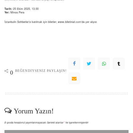
Tarih:
25 Ekim 2025, 13.00
Yer:
Minoa Pera
İstanbulin Sohbetler’e katılmak için biletler;
www.biletinial.com
‘da yer alıyor.
BEĞENDIYSENIZ PAYLAŞIN!
0
Yorum Yazın!
E-posta hesabınız yayımlanmayacak.
Gerekli alanlar
*
ile işaretlenmişlerdir