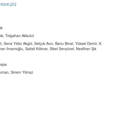
Hi3zK-jZQ
ık
Şık, Tolgahan Akbulut
, Sena Yıldız Akgül, Selçuk Avcı, Banu Binat, Yüksel Demir, K.
han İmamoğlu, Saitali Köknar, Sibel Senyücel, Neslihan Şık
tepe
duman, Sinem Yılmaz