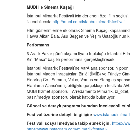
MUBI ile Sinema Kuşağı
İstanbul Mimarlık Festivali için derlenen özel film seçkisi
izlenebilecek:
http://mubi.com/istanbulmimarlikfestivali
Film gösterimlerine ek olarak Sinema Kuşağı kapsamınd
Havva Alkan Bala, Asu Beşgen ve Yeşim Ustaoğlu’nun katı
Performans
6 Aralık Pazar günü akşamı tiyato topluluğu Istanbul Fr
Kır, “Masa” başlıklı performansı gerçekleştirecek.
İstanbul Mimarlık Festivali’ne VitrA ana sponsor, Nippo
İstanbul Maden İhracatçıları Birliği (İMİB) ve Türkiye Ç
Flooring Co., Summa, Velux, Vemus ve Ytong eş sponsor o
Planlama Ajansı’nın iş birliğiyle gerçekleşen festivale
MUBI hizmet sponsoru; Arredamento Mimarlık, bi_özet, 
basın/medya sponsoru olarak katkıda bulunuyor.
Güncel ve detaylı programı buradan inceleyebilirsini
Festival üzerine detaylı bilgi için:
www.istanbulmimarli
Festivali sosyal medyada takip etmek için:
https://w
https://www.instagram.com/mimarlikfestivali/