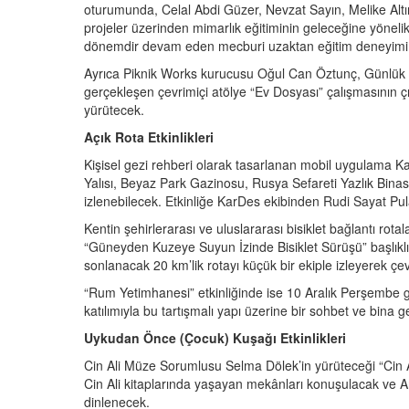
oturumunda, Celal Abdi Güzer, Nevzat Sayın, Melike Alt
projeler üzerinden mimarlık eğitiminin geleceğine yönelik
dönemdir devam eden mecburi uzaktan eğitim deneyimi ile
Ayrıca Piknik Works kurucusu Oğul Can Öztunç, Günlük H
gerçekleşen çevrimiçi atölye “Ev Dosyası” çalışmasının çık
yürütecek.
Açık Rota Etkinlikleri
Kişisel gezi rehberi olarak tasarlanan mobil uygulama K
Yalısı, Beyaz Park Gazinosu, Rusya Sefareti Yazlık Binası,
izlenebilecek. Etkinliğe KarDes ekibinden Rudi Sayat Pula
Kentin şehirlerarası ve uluslararası bisiklet bağlantı ro
“Güneyden Kuzeye Suyun İzinde Bisiklet Sürüşü” başlıkl
sonlanacak 20 km’lik rotayı küçük bir ekiple izleyerek ç
“Rum Yetimhanesi” etkinliğinde ise 10 Aralık Perşembe 
katılımıyla bu tartışmalı yapı üzerine bir sohbet ve bina ge
Uykudan Önce (Çocuk) Kuşağı Etkinlikleri
Cin Ali Müze Sorumlusu Selma Dölek’in yürüteceği “Cin A
Cin Ali kitaplarında yaşayan mekânları konuşulacak ve An
dinlenecek.