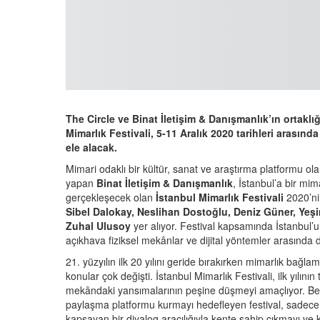
The Circle ve Binat İletişim & Danışmanlık’ın ortak
Mimarlık Festivali, 5-11 Aralık 2020 tarihleri arası
ele alacak.
Mimari odaklı bir kültür, sanat ve araştırma platformu ol
yapan
Binat İletişim & Danışmanlık
, İstanbul’a bir mim
gerçekleşecek olan
İstanbul Mimarlık Festivali
2020’ni
Sibel Dalokay, Neslihan Dostoğlu, Deniz Güner, Yeşim
Zuhal Ulusoy
yer alıyor. Festival kapsamında İstanbul’u
açıkhava fiziksel mekânlar ve dijital yöntemler arasında
21. yüzyılın ilk 20 yılını geride bırakırken mimarlık bağl
konular çok değişti. İstanbul Mimarlık Festivali, ilk yılı
mekândaki yansımalarının peşine düşmeyi amaçlıyor. Beli
paylaşma platformu kurmayı hedefleyen festival, sadece mim
kapsayan bir diyalog aracılığıyla kente sahip çıkmayı ve ke