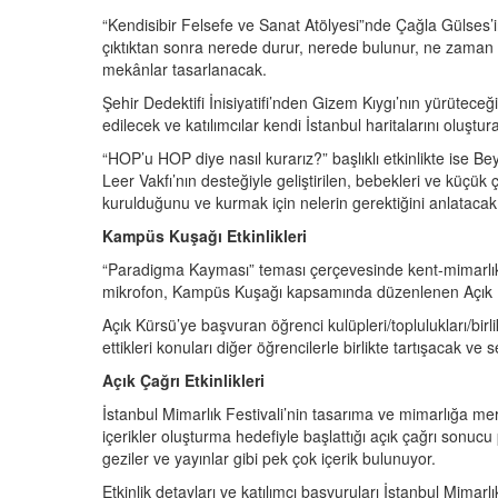
“Kendisibir Felsefe ve Sanat Atölyesi”nde Çağla Gülses’in
çıktıktan sonra nerede durur, nerede bulunur, ne zaman k
mekânlar tasarlanacak.
Şehir Dedektifi İnisiyatifi’nden Gizem Kıygı’nın yürüteceğ
edilecek ve katılımcılar kendi İstanbul haritalarını oluşt
“HOP’u HOP diye nasıl kurarız?” başlıklı etkinlikte ise
Leer Vakfı’nın desteğiyle geliştirilen, bebekleri ve küçü
kurulduğunu ve kurmak için nelerin gerektiğini anlatacak
Kampüs Kuşağı Etkinlikleri
“Paradigma Kayması” teması çerçevesinde kent-mimarlık
mikrofon, Kampüs Kuşağı kapsamında düzenlenen Açık Kür
Açık Kürsü’ye başvuran öğrenci kulüpleri/toplulukları/birl
ettikleri konuları diğer öğrencilerle birlikte tartışacak ve
Açık Çağrı Etkinlikleri
İstanbul Mimarlık Festivali’nin tasarıma ve mimarlığa mer
içerikler oluşturma hedefiyle başlattığı açık çağrı sonucu
geziler ve yayınlar gibi pek çok içerik bulunuyor.
Etkinlik detayları ve katılımcı başvuruları İstanbul Mima