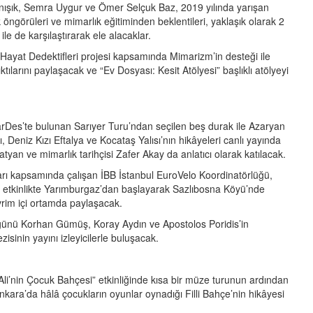
ınışık, Semra Uygur ve Ömer Selçuk Baz, 2019 yılında yarışan
 öngörüleri ve mimarlık eğitiminden beklentileri, yaklaşık olarak 2
 de karşılaştırarak ele alacaklar.
ayat Dedektifleri projesi kapsamında Mimarizm’in desteği ile
tılarını paylaşacak ve “Ev Dosyası: Kesit Atölyesi” başlıklı atölyeyi
arDes’te bulunan Sarıyer Turu’ndan seçilen beş durak ile Azaryan
 Deniz Kızı Eftalya ve Kocataş Yalısı’nın hikâyeleri canlı yayında
tyan ve mimarlık tarihçisi Zafer Akay da anlatıcı olarak katılacak.
taları kapsamında çalışan İBB İstanbul EuroVelo Koordinatörlüğü,
ı etkinlikte Yarımburgaz’dan başlayarak Sazlıbosna Köyü’nde
evrim içi ortamda paylaşacak.
günü Korhan Gümüş, Koray Aydın ve Apostolos Poridis’in
zisinin yayını izleyicilerle buluşacak.
li’nin Çocuk Bahçesi” etkinliğinde kısa bir müze turunun ardından
kara’da hâlâ çocukların oyunlar oynadığı Filli Bahçe’nin hikâyesi