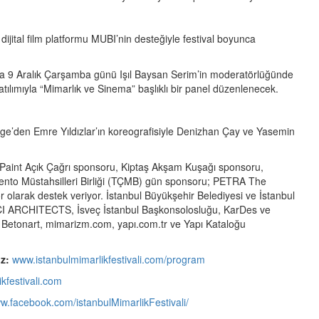
, dijital film platformu MUBI’nin desteğiyle festival boyunca
a 9 Aralık Çarşamba günü Işıl Baysan Serim’in moderatörlüğünde
lımıyla “Mimarlık ve Sinema” başlıklı bir panel düzenlenecek.
inge’den Emre Yıldızlar’ın koreografisiyle Denizhan Çay ve Yasemin
n Paint Açık Çağrı sponsoru, Kiptaş Akşam Kuşağı sponsoru,
imento Müstahsilleri Birliği (TÇMB) gün sponsoru; PETRA The
larak destek veriyor. İstanbul Büyükşehir Belediyesi ve İstanbul
 AVCI ARCHITECTS, İsveç İstanbul Başkonsolosluğu, KarDes ve
Betonart, mimarizm.com, yapı.com.tr ve Yapı Kataloğu
z:
www.istanbulmimarlikfestivali.com/program
kfestivali.com
ww.facebook.com/istanbulMimarlikFestivali/