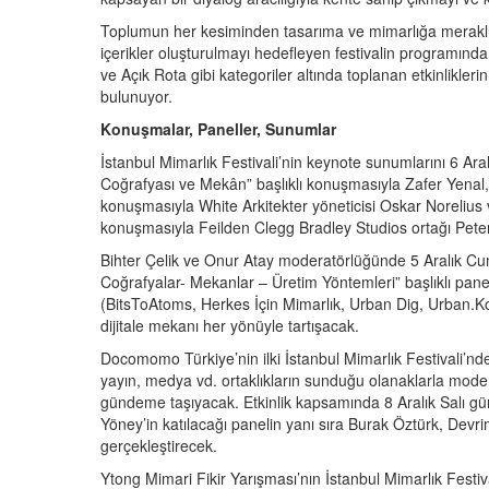
Toplumun her kesiminden tasarıma ve mimarlığa meraklı, 
içerikler oluşturulmayı hedefleyen festivalin program
ve Açık Rota gibi kategoriler altında toplanan etkinliklerin 
bulunuyor.
Konuşmalar, Paneller, Sunumlar
İstanbul Mimarlık Festivali’nin keynote sunumlarını 6 Ar
Coğrafyası ve Mekân” başlıklı konuşmasıyla Zafer Yenal, 8 
konuşmasıyla White Arkitekter yöneticisi Oskar Norelius 
konuşmasıyla Feilden Clegg Bradley Studios ortağı Pete
Bihter Çelik ve Onur Atay moderatörlüğünde 5 Aralık Cum
Coğrafyalar- Mekanlar – Üretim Yöntemleri” başlıklı panel
(BitsToAtoms, Herkes İçin Mimarlık, Urban Dig, Urban.Ko
dijitale mekanı her yönüyle tartışacak.
Docomomo Türkiye’nin ilki İstanbul Mimarlık Festivali’nde
yayın, medya vd. ortaklıkların sunduğu olanaklarla mode
gündeme taşıyacak. Etkinlik kapsamında 8 Aralık Salı gü
Yöney’in katılacağı panelin yanı sıra Burak Öztürk, Dev
gerçekleştirecek.
Ytong Mimari Fikir Yarışması’nın İstanbul Mimarlık Fes