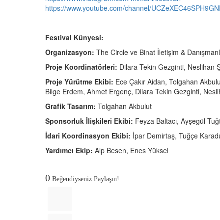
https://www.youtube.com/channel/UCZeXEC46SPH9GN
Festival Künyesi:
Organizasyon:
The Circle ve Binat İletişim & Danışmanl
Proje Koordinatörleri:
Dilara Tekin Gezginti, Neslihan 
Proje Yürütme Ekibi:
Ece Çakır Aidan, Tolgahan Akbulut
Bilge Erdem, Ahmet Ergenç, Dilara Tekin Gezginti, Nesli
Grafik Tasarım:
Tolgahan Akbulut
Sponsorluk İlişkileri Ekibi:
Feyza Baltacı, Ayşegül Tuğ
İdari Koordinasyon Ekibi:
İpar Demirtaş, Tuğçe Kara
Yardımcı Ekip:
Alp Besen, Enes Yüksel
0
Beğendiyseniz Paylaşın!