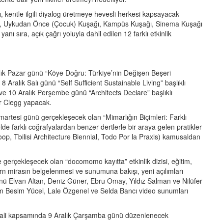
kentle ilgili diyalog üretmeye hevesli herkesi kapsayacak
ında, Uykudan Önce (Çocuk) Kuşağı, Kampüs Kuşağı, Sinema Kuşağı
yanı sıra, açık çağrı yoluyla dahil edilen 12 farklı etkinlik
alık Pazar günü “Köye Doğru: Türkiye’nin Değişen Beşeri
Aralık Salı günü “Self Sufficient Sustainable Living” başlıklı
ve 10 Aralık Perşembe günü “Architects Declare” başlıklı
r Clegg yapacak.
artesi günü gerçekleşecek olan “Mimarlığın Biçimleri: Farklı
de farklı coğrafyalardan benzer dertlerle bir araya gelen pratikler
op, Tbilisi Architecture Biennial, Todo Por la Praxis) kamusaldan
 gerçekleşecek olan “docomomo kayıtta” etkinlik dizisi, eğitim,
rn mirasın belgelenmesi ve sunumuna bakışı, yeni açılımları
nü Elvan Altan, Deniz Güner, Ebru Omay, Yıldız Salman ve Nilüfer
rim Besim Yücel, Lale Özgenel ve Selda Bancı video sunumları
tivali kapsamında 9 Aralık Çarşamba günü düzenlenecek