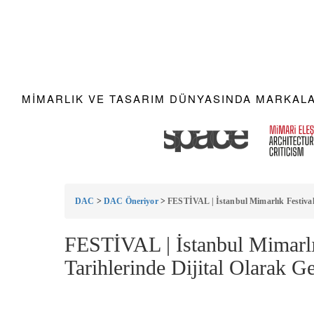
MIMARLIK VE TASARIM DÜNYASINDA MARKALAR
DAC
>
DAC Öneriyor
>
FESTİVAL | İstanbul Mimarlık Festivali
FESTİVAL | İstanbul Mimarlık
Tarihlerinde Dijital Olarak G