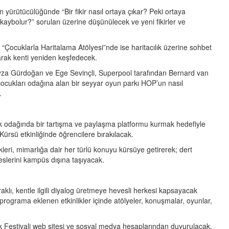
 yürütücülüğünde “Bir fikir nasıl ortaya çıkar? Peki ortaya
aybolur?” soruları üzerine düşünülecek ve yeni fikirler ve
i “Çocuklarla Haritalama Atölyesi”nde ise haritacılık üzerine sohbet
urarak kenti yeniden keşfedecek.
 Beyza Gürdoğan ve Ege Sevinçli, Superpool tarafından Bernard van
k çocukları odağına alan bir seyyar oyun parkı HOP’un nasıl
.
 odağında bir tartışma ve paylaşma platformu kurmak hedefiyle
sü etkinliğinde öğrencilere bırakılacak.
ikleri, mimarlığa dair her türlü konuyu kürsüye getirerek; dert
 seslerini kampüs dışına taşıyacak.
aklı, kentle ilgili diyalog üretmeye hevesli herkesi kapsayacak
 programa eklenen etkinlikler içinde atölyeler, konuşmalar, oyunlar,
rlık Festivali web sitesi ve sosyal medya hesaplarından duyurulacak.