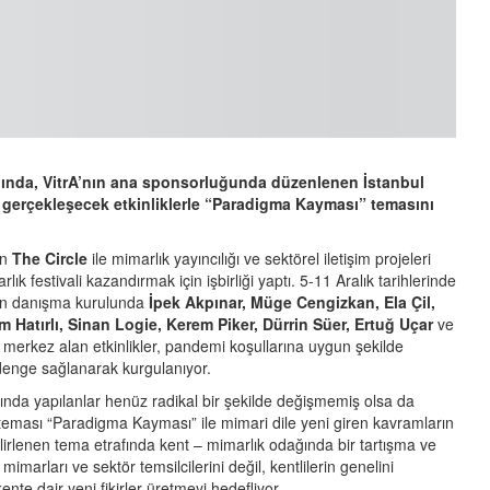
lığında, VitrA’nın ana sponsorluğunda düzenlenen İstanbul
nda gerçekleşecek etkinliklerle “Paradigma Kayması” temasını
an
The Circle
ile mimarlık yayıncılığı ve sektörel iletişim projeleri
arlık festivali kazandırmak için işbirliği yaptı. 5-11 Aralık tarihlerinde
n danışma kurulunda
İpek Akpınar, Müge Cengizkan, Ela Çil,
 Hatırlı, Sinan Logie, Kerem Piker, Dürrin Süer, Ertuğ Uçar
ve
 merkez alan etkinlikler, pandemi koşullarına uygun şekilde
 denge sağlanarak kurgulanıyor.
amında yapılanlar henüz radikal bir şekilde değişmemiş olsa da
nın teması “Paradigma Kayması” ile mimari dile yeni giren kavramların
rlenen tema etrafında kent – mimarlık odağında bir tartışma ve
arları ve sektör temsilcilerini değil, kentlilerin genelini
nte dair yeni fikirler üretmeyi hedefliyor.