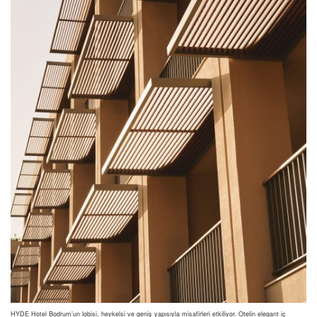
HYDE Hotel Bodrum’un lobisi, heykelsi ve geniş yapısıyla misafirleri etkiliyor. Otelin elegant iç