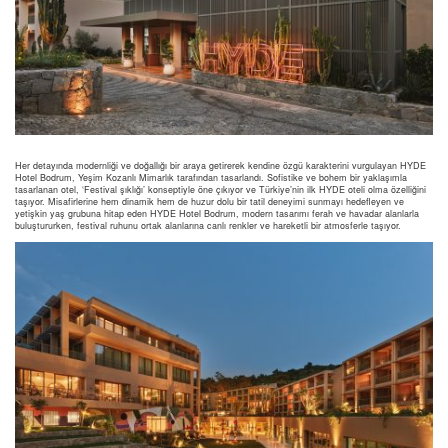
Her detayında modernliği ve doğallığı bir araya getirerek kendine özgü karakterini vurgulayan HYDE
Hotel Bodrum, Yeşim Kozanlı Mimarlık tarafından tasarlandı. Sofistike ve bohem bir yaklaşımla
tasarlanan otel, ‘Festival şıklığı’ konseptiyle öne çıkıyor ve Türkiye’nin ilk HYDE oteli olma özelliğini
taşıyor. Misafirlerine hem dinamik hem de huzur dolu bir tatil deneyimi sunmayı hedefleyen ve
yetişkin yaş grubuna hitap eden HYDE Hotel Bodrum, modern tasarımı ferah ve havadar alanlarla
buluştururken, festival ruhunu ortak alanlarına canlı renkler ve hareketli bir atmosferle taşıyor.