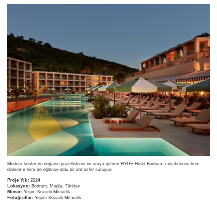
Modern konfor ve doğanın güzelliklerini bir araya getiren HYDE Hotel Bodrum, misafirlerine hem
dinlenme hem de eğlence dolu bir atmosfer sunuyor.
Proje Yılı:
2024
Lokasyon:
Bodrum, Muğla, Türkiye
Mimar:
Yeşim Kozanlı Mimarlık
Fotoğraflar:
Yeşim Kozanlı Mimarlık