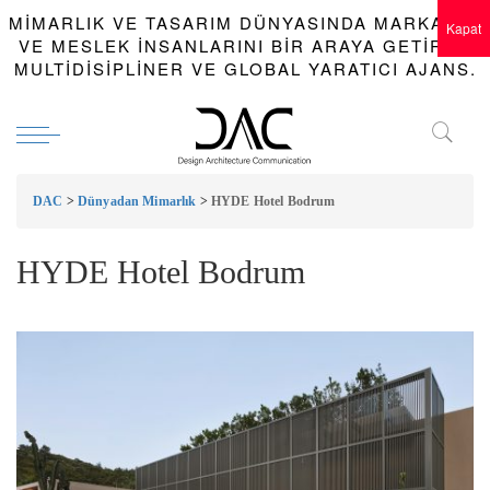
MIMARLIK VE TASARIM DÜNYASINDA MARKALAR
Kapat
VE MESLEK INSANLARINI BIR ARAYA GETIREN
MULTIDISIPLINER VE GLOBAL YARATICI AJANS.
DAC
>
Dünyadan Mimarlık
>
HYDE Hotel Bodrum
HYDE Hotel Bodrum