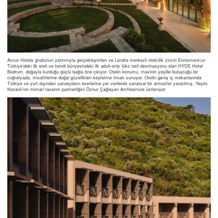
Accor Hotels grubunun yatırımıyla gerçekleştirilen ve Londra merkezli otelcilik zinciri Ennismore’un
Türkiye’deki ilk oteli ve kendi bünyesindeki ilk adult-only lüks tatil destinasyonu olan HYDE Hotel
Bodrum, doğayla kurduğu güçlü bağla öne çıkıyor. Otelin konumu, mavinin yeşille buluştuğu bir
coğrafyada, misafirlerine doğal güzellikleri keşfetme fırsatı sunuyor. Otelin geniş iç mekanlarında
Türkiye ve yurt dışından sanatçıların eserlerine yer verilerek sanatsal bir atmosfer yaratılmış. Yeşim
Kozanlı’nın mimari tasarım partnerliğini Öznur Çağlayan Architecture üstleniyor.