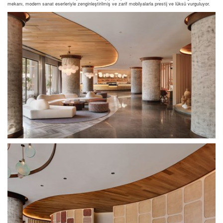
mekanı, modern sanat eserleriyle zenginleştirilmiş ve zarif mobilyalarla prestij ve lüksü vurguluyor.