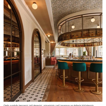
Otelin sunduğu benzersiz tatil deneyimi, mimarisinin zarif tasarımını ve doğayla bütünleşmiş