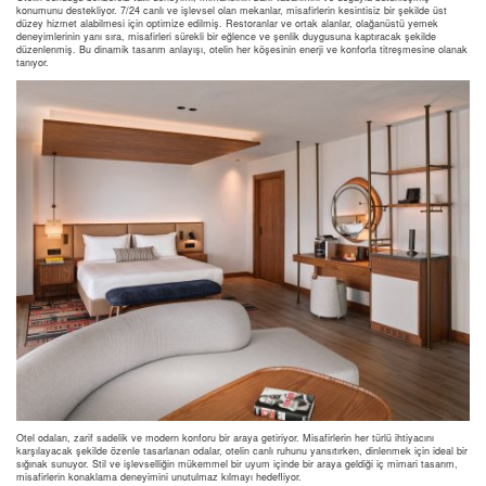
konumunu destekliyor. 7/24 canlı ve işlevsel olan mekanlar, misafirlerin kesintisiz bir şekilde üst
düzey hizmet alabilmesi için optimize edilmiş. Restoranlar ve ortak alanlar, olağanüstü yemek
deneyimlerinin yanı sıra, misafirleri sürekli bir eğlence ve şenlik duygusuna kaptıracak şekilde
düzenlenmiş. Bu dinamik tasarım anlayışı, otelin her köşesinin enerji ve konforla titreşmesine olanak
tanıyor.
Otel odaları, zarif sadelik ve modern konforu bir araya getiriyor. Misafirlerin her türlü ihtiyacını
karşılayacak şekilde özenle tasarlanan odalar, otelin canlı ruhunu yansıtırken, dinlenmek için ideal bir
sığınak sunuyor. Stil ve işlevselliğin mükemmel bir uyum içinde bir araya geldiği iç mimari tasarım,
misafirlerin konaklama deneyimini unutulmaz kılmayı hedefliyor.