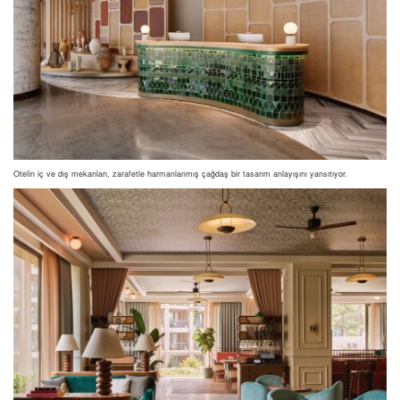
Otelin iç ve dış mekanları, zarafetle harmanlanmış çağdaş bir tasarım anlayışını yansıtıyor.