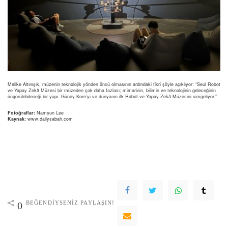
Melike Altınışık, müzenin teknolojik yönden öncü olmasının ardındaki fikri şöyle açıklıyor: “Seul Robot
ve Yapay Zekâ Müzesi bir müzeden çok daha fazlası; mimarinin, bilimin ve teknolojinin geleceğinin
öngörülebileceği bir yapı. Güney Kore’yi ve dünyanın ilk Robot ve Yapay Zekâ Müzesini simgeliyor.”
Fotoğraflar:
Namsun Lee
Kaynak:
www.dailysabah.com
BEĞENDIYSENIZ PAYLAŞIN!
0