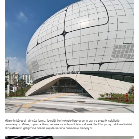
Müzenin küresel, yönsüz formu, içerdiği ileri teknolojilere uyumlu sıvı ve organik şekillerle
tanımlanıyor. Müze, topluma ilham vererek ve onların ilgisini çekerek Seul’ün yapay zekâ endüstrisi
ekosisteminin gelişimine önemli ölçüde katkıda bulunmayı amaçlıyor.