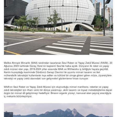
Melike Altınışık Mimarlık (MAA) tarafından tasarlanan Seul Robot ve Yapay Zekâ Müzesi (RAIM), 20
Ağustos 2024 tarihinde Güney Kore’nin başkenti Seul’de halka açıldı. Dünyanın ilk robot ve yapay
zekâ müzesi olan yapı, 2019-2024 yılları arasında MAA ve Withworks iş birliğiyle hayata geçirildi.
Kentin kuzeydoğu kesiminde Dördüncü Sanayi Devrimi ile uyumlu mimari tasarım ve ileri
mühendislik teknolojisi kullanılarak inşa edilen ve kültürel bir simge görevi gören müze, ziyaretçilere
teknoloji ve yapay zekâ alanındaki son gelişmeleri gözlemleme fırsatı sunuyor.
MAA’nın Seul Robot ve Yapay Zekâ Müzesi için oluşturduğu mimari manifesto, robotlar ve yapay
zekâ teknolojileri için ilham verici bir dünya yaratmayı, akıllı tasarım ve inşaat metodolojilerine dayalı
özgün bir mimari dil geliştirmeyi hedefliyor. Binanın organik yüzeyi, kamusal alanı peyzaj aracılığıyla
iç mekanla bütünleştiriyor.