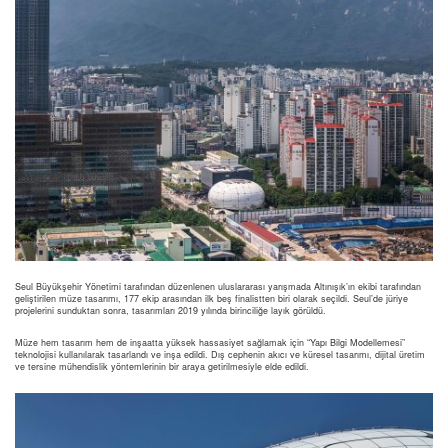
Seul Büyükşehir Yönetimi tarafından düzenlenen uluslararası yarışmada Altınışık’ın ekibi tarafından
geliştirilen müze tasarımı, 177 ekip arasından ilk beş finalistten biri olarak seçildi. Seul’de jüriye
projelerini sunduktan sonra, tasarımları 2019 yılında birinciliğe layık görüldü.
Müze hem tasarım hem de inşaatta yüksek hassasiyet sağlamak için “Yapı Bilgi Modellemesi”
teknolojisi kullanılarak tasarlandı ve inşa edildi. Dış cephenin akıcı ve küresel tasarımı, dijital üretim
ve tersine mühendislik yöntemlerinin bir araya getirilmesiyle elde edildi.