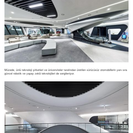
Müzede, ünlü teknoloji şirketleri ve üniversiteler tarafından üretilen sürücüsüz otomobillerin yanı sıra
güncel robotik ve yapay zekâ teknolojileri de sergileniyor.