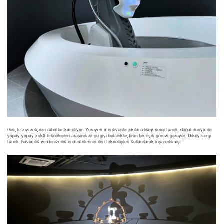
Girişte ziyaretçileri robotlar karşılıyor. Yürüyen merdivenle çıkılan dikey sergi tüneli, doğal dünya ile
yapay yapay zekâ teknolojileri arasındaki çizgiyi bulanıklaştıran bir eşik görevi görüyor. Dikey sergi
tüneli, havacılık ve denizcilik endüstrilerinin ileri teknolojileri kullanılarak inşa edilmiş.