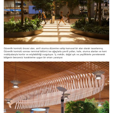
Güvenlik kontrolü öncesi alan, amfi oturma düzenine sahip kamusal bir alan olarak tasarlanmış.
Güvenlik kontrolü sonrası terminal bölümü ise ağaçlarla çevrili yolları, kafe, oturma alanları ve kent
mobilyalarıyla konfor ve erişilebilirliği vurguluyor. İç mekân, doğal ışık ve yeşilliklerle çevrelenerek
bölgenin benzersiz karakterine uygun bir ortam yaratıyor.