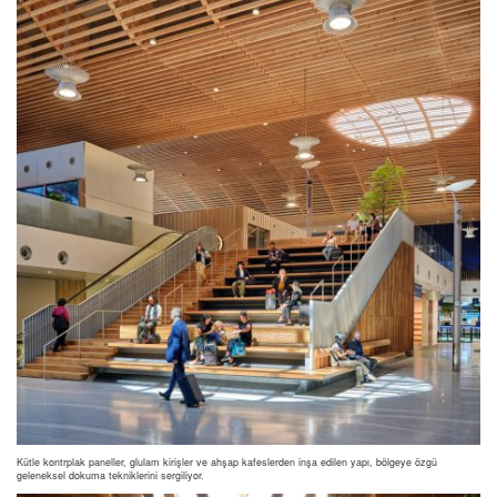
Kütle kontrplak paneller, glulam kirişler ve ahşap kafeslerden inşa edilen yapı, bölgeye özgü
geleneksel dokuma tekniklerini sergiliyor.