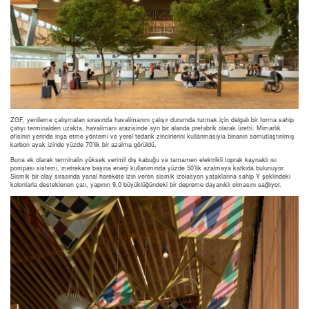
ZGF, yenileme çalışmaları sırasında havalimanını çalışır durumda tutmak için dalgalı bir forma sahip
çatıyı terminalden uzakta, havalimanı arazisinde ayrı bir alanda prefabrik olarak üretti. Mimarlık
ofisinin yerinde inşa etme yöntemi ve yerel tedarik zincirlerini kullanmasıyla binanın somutlaştırılmış
karbon ayak izinde yüzde 70’lik bir azalma görüldü.
Buna ek olarak terminalin yüksek verimli dış kabuğu ve tamamen elektrikli toprak kaynaklı ısı
pompası sistemi, metrekare başına enerji kullanımında yüzde 50’lik azalmaya katkıda bulunuyor.
Sismik bir olay sırasında yanal harekete izin veren sismik izolasyon yataklarına sahip Y şeklindeki
kolonlarla desteklenen çatı, yapının 9,0 büyüklüğündeki bir depreme dayanıklı olmasını sağlıyor.