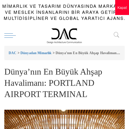
MIMARLIK VE TASARIM DÜNYASINDA MARKALAR
Kapat
VE MESLEK INSANLARINI BIR ARAYA GETIREN
MULTIDISIPLINER VE GLOBAL YARATICI AJANS.
DAC
>
Dünyadan Mimarlık
>
Dünya’nın En Büyük Ahşap Havalimanı: PORTLAND AIRPORT TERMINAL
Dünya’nın En Büyük Ahşap
Havalimanı: PORTLAND
AIRPORT TERMINAL