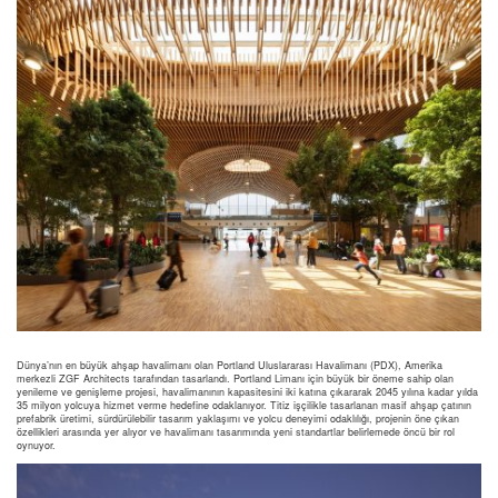
Dünya’nın en büyük ahşap havalimanı olan Portland Uluslararası Havalimanı (PDX), Amerika
merkezli ZGF Architects tarafından tasarlandı. Portland Limanı için büyük bir öneme sahip olan
yenileme ve genişleme projesi, havalimanının kapasitesini iki katına çıkararak 2045 yılına kadar yılda
35 milyon yolcuya hizmet verme hedefine odaklanıyor. Titiz işçilikle tasarlanan masif ahşap çatının
prefabrik üretimi, sürdürülebilir tasarım yaklaşımı ve yolcu deneyimi odaklılığı, projenin öne çıkan
özellikleri arasında yer alıyor ve havalimanı tasarımında yeni standartlar belirlemede öncü bir rol
oynuyor.