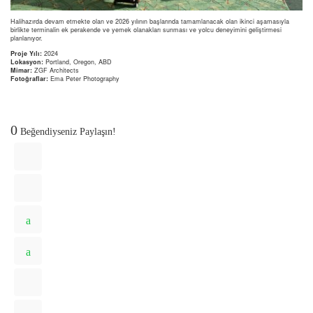
Halihazırda devam etmekte olan ve 2026 yılının başlarında tamamlanacak olan ikinci aşamasıyla
birlikte terminalin ek perakende ve yemek olanakları sunması ve yolcu deneyimini geliştirmesi
planlanıyor.
Proje Yılı:
2024
Lokasyon:
Portland, Oregon, ABD
Mimar:
ZGF Architects
Fotoğraflar:
Ema Peter Photography
0
Beğendiyseniz Paylaşın!