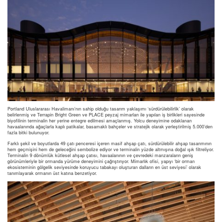
Portland Uluslararası Havalimanı’nın sahip olduğu tasarım yaklaşımı ‘sürdürülebilirlik’ olarak
belirlenmiş ve Terrapin Bright Green ve PLACE peyzaj mimarları ile yapılan iş birlikleri sayesinde
biyofilinin terminalin her yerine entegre edilmesi amaçlanmış. Yolcu deneyimine odaklanan
havaalanında ağaçlarla kaplı patikalar, basamaklı bahçeler ve stratejik olarak yerleştirilmiş 5.000’den
fazla bitki bulunuyor.
Farklı şekil ve boyutlarda 49 çatı penceresi içeren masif ahşap çatı, sürdürülebilir ahşap tasarımının
hem geçmişini hem de geleceğini sembolize ediyor ve terminalin yüzde altmışına doğal ışık filtreliyor.
Terminalin 9 dönümlük kütlesel ahşap çatısı, havaalanının ve çevredeki manzaraların geniş
görünümleriyle bir ormanda yürüme deneyimini çağrıştırıyor. Mimarlık ofisi, yapıyı ‘bir orman
ekosisteminin gölgelik seviyesinde koruyucu tabakayı oluşturan dalların en üst seviyesi’ olarak
tanımlayarak ormanın üst katına benzetiyor.