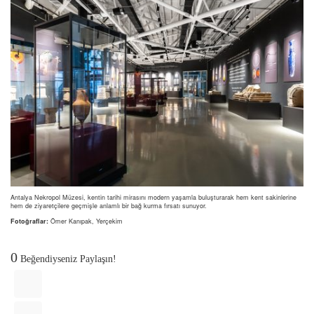
Antalya Nekropol Müzesi, kentin tarihi mirasını modern yaşamla buluşturarak hem kent sakinlerine
hem de ziyaretçilere geçmişle anlamlı bir bağ kurma fırsatı sunuyor.
Fotoğraflar:
Ömer Kanıpak, Yerçekim
0
Beğendiyseniz Paylaşın!