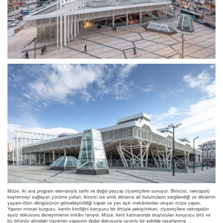
Müze, iki ana program elemanıyla tarihi ve doğal peyzajı ziyaretçilere sunuyor: Birincisi, nekropolü
keşfetmeyi sağlayan yürüme yolları; ikincisi ise antik döneme ait buluntuların sergilendiği ve dönemin
yaşam-ölüm döngüsünün görselleştirildiği kapalı ve yarı açık mekânlardan oluşan müze yapısı.
Yapının mimari kurgusu, kentin kimliğini koruyucu bir örtüyle pekiştirirken, ziyaretçilere nekropolün
eşsiz dokusunu deneyimleme imkânı tanıyor. Müze, kent katmanında oluşturulan koruyucu örtü ve
bu örtünün altındaki traverten yapısının doğal dokusuyla uyumlu bir şekilde tasarlanmış.