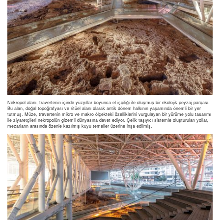
Nekropol alanı, travertenin içinde yüzyıllar boyunca el işçiliği ile oluşmuş bir ekolojik peyzaj parçası.
Bu alan, doğal topoğrafyası ve ritüel alanı olarak antik dönem halkının yaşamında önemli bir yer
tutmuş. Müze, travertenin mikro ve makro ölçekteki özelliklerini vurgulayan bir yürüme yolu tasarımı
ile ziyaretçileri nekropolün gizemli dünyasına davet ediyor. Çelik taşıyıcı sistemle oluşturulan yollar,
mezarların arasında özenle kazılmış kuyu temeller üzerine inşa edilmiş.