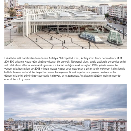
Erkal Mimarlık tarafından tasarlanan Antalya Nekropol Müzesi, Antalya’nın tarihi derinliklerini M.Ö.
200-300 yıllarına kadar gün yüzüne çıkaran bir projedir. Nekropol alanı, antik çağlarda gerçekleşen bir
sel felaketinin altında korunarak günümüze kadar varlığını sürdürmüştür. 2005 yılında ulusal bir
yarışmayla başlatılan ve 2008 yılında inşaat kazısı sırasında ortaya çıkan antik nekropol kalıntılarıyla
birlikte tamamen farklı bir boyut kazanan Türkiye’nin ilk nekropol müze projesi, sadece antik
dönemin izlerini günümüze taşımakla kalmıyor, aynı zamanda Antalya’nın kültürel gelişiminde de
önemli bir rol oynuyor.