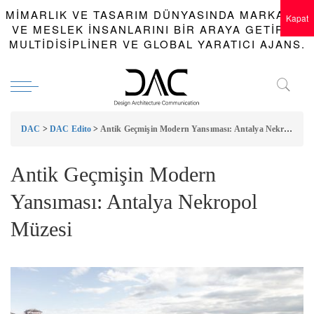
MIMARLIK VE TASARIM DÜNYASINDA MARKALAR
Kapat
VE MESLEK INSANLARINI BIR ARAYA GETIREN
MULTIDISIPLINER VE GLOBAL YARATICI AJANS.
DAC
>
DAC Edito
>
Antik Geçmişin Modern Yansıması: Antalya Nekropol Müzesi
Antik Geçmişin Modern
Yansıması: Antalya Nekropol
Müzesi