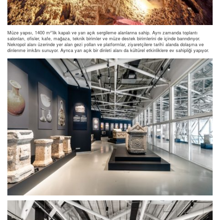
Müze yapısı, 1400 m²’lik kapalı ve yarı açık sergileme alanlarına sahip. Aynı zamanda toplantı
salonları, ofisler, kafe, mağaza, teknik birimler ve müze destek birimlerini de içinde barındırıyor.
Nekropol alanı üzerinde yer alan gezi yolları ve platformlar, ziyaretçilere tarihî alanda dolaşma ve
dinlenme imkânı sunuyor. Ayrıca yarı açık bir dinleti alanı da kültürel etkinliklere ev sahipliği yapıyor.