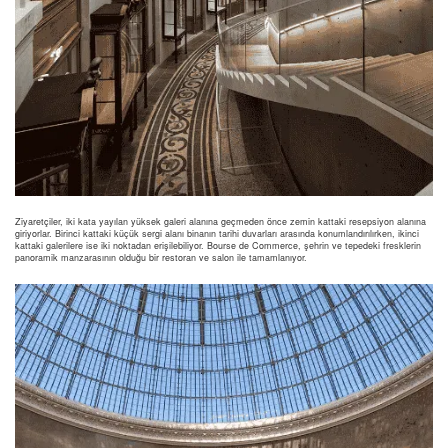
Ziyaretçiler, iki kata yayılan yüksek galeri alanına geçmeden önce zemin kattaki resepsiyon alanına
giriyorlar. Birinci kattaki küçük sergi alanı binanın tarihi duvarları arasında konumlandırılırken, ikinci
kattaki galerilere ise iki noktadan erişilebiliyor. Bourse de Commerce, şehrin ve tepedeki fresklerin
panoramik manzarasının olduğu bir restoran ve salon ile tamamlanıyor.