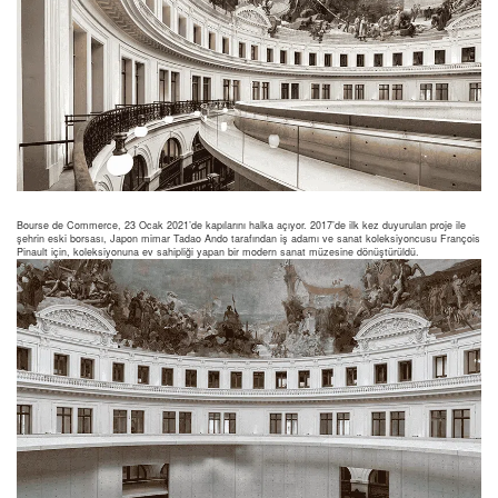
Bourse de Commerce, 23 Ocak 2021’de kapılarını halka açıyor. 2017’de ilk kez duyurulan proje ile
şehrin eski borsası, Japon mimar Tadao Ando tarafından iş adamı ve sanat koleksiyoncusu François
Pinault için, koleksiyonuna ev sahipliği yapan bir modern sanat müzesine dönüştürüldü.