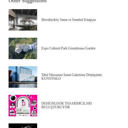
Other Suggestions
Mecidiyeköy Sanat ve İstanbul Kitapçısı
Expo Cultural Park Greenhouse Garden
Tahıl Silosunun Sanat Galerisine Dönüşümü:
KUNSTSILO
DESIGNLOOK TASARIMCILARI
BULUŞTURUYOR