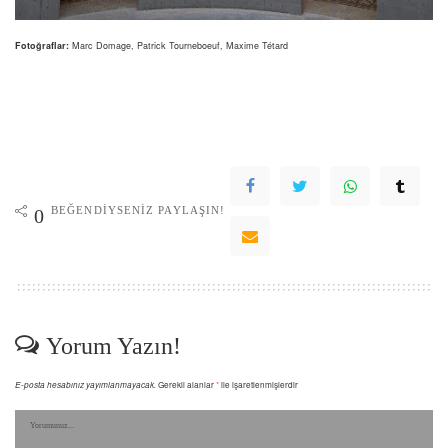
Fotoğraflar:
Marc Domage, Patrick Tourneboeuf, Maxime Tétard
BEĞENDIYSENIZ PAYLAŞIN!
0
Yorum Yazın!
E-posta hesabınız yayımlanmayacak.
Gerekli alanlar
*
ile işaretlenmişlerdir