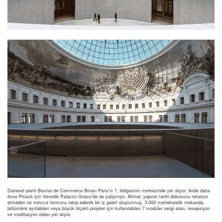
Dairesel planlı Bourse de Commerce Binası Paris’in 1. bölgesinin merkezinde yer alıyor. Ando daha
önce Pinault için Venedik Palazzo Grassi’de de çalışmıştı. Mimar, yapının tarihi dokusunu rahatsız
etmeden ve mevcut formunu takip ederek bir iç galeri oluşturmuş. 3.000 metrekarelik mekanda,
bölümlere ayrılabilen veya büyük ölçekli projeler için kullanılabilen 7 modüler sergi alanı, resepsiyon
ve meditasyon odası yer alıyor.