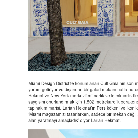
Miami Design District’te konumlanan Cult Gaia’nın son
yorum getiriyor ve dışarıdan bir galeri mekanı hatta nere
Hekmat ve New York merkezli mimarlık ve iç mimarlık firm
saygısını onurlandırmak için 1.502 metrekarelik perakend
tapınak mimarisi, Larian Hekmat’ın Pers kökeni ve ikonik t
‘Miami mağazamızı tasarlarken, sadece bir mekan değil, h
alan yaratmayı amaçladık’ diyor Larian Hekmat.