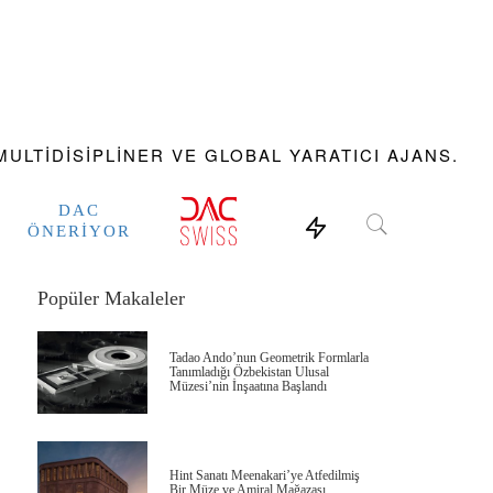
ULTIDISIPLINER VE GLOBAL YARATICI AJANS.
DAC
ÖNERIYOR
Popüler Makaleler
Tadao Ando’nun Geometrik Formlarla
Tanımladığı Özbekistan Ulusal
Müzesi’nin İnşaatına Başlandı
Hint Sanatı Meenakari’ye Atfedilmiş
Bir Müze ve Amiral Mağazası