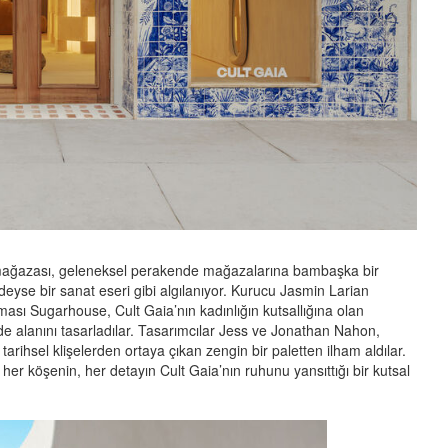
 mağazası, geleneksel perakende mağazalarına bambaşka bir
deyse bir sanat eseri gibi algılanıyor. Kurucu Jasmin Larian
ası Sugarhouse, Cult Gaia’nın kadınlığın kutsallığına olan
e alanını tasarladılar. Tasarımcılar Jess ve Jonathan Nahon,
arihsel klişelerden ortaya çıkan zengin bir paletten ilham aldılar.
er köşenin, her detayın Cult Gaia’nın ruhunu yansıttığı bir kutsal