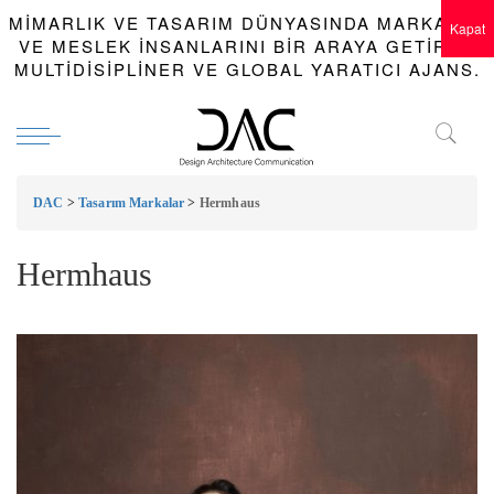
MIMARLIK VE TASARIM DÜNYASINDA MARKALAR
Kapat
VE MESLEK INSANLARINI BIR ARAYA GETIREN
MULTIDISIPLINER VE GLOBAL YARATICI AJANS.
DAC
>
Tasarım Markalar
>
Hermhaus
Hermhaus