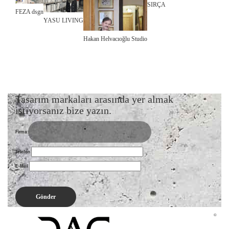
SIRÇA
FEZA dsgn
YASU LIVING
Hakan Helvacıoğlu Studio
Tasarım markaları arasında yer almak
istiyorsanız bize yazın.
Firma
Telefon
E-Mail
©