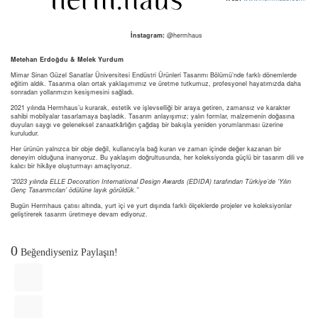
İnstagram:
@hermhaus
Metehan Erdoğdu & Melek Yurdum
Mimar Sinan Güzel Sanatlar Üniversitesi Endüstri Ürünleri Tasarımı Bölümü’nde farklı dönemlerde
eğitim aldık. Tasarıma olan ortak yaklaşımımız ve üretme tutkumuz, profesyonel hayatımızda daha
sonradan yollarımızın kesişmesini sağladı.
2021 yılında Hermhaus’u kurarak, estetik ve işlevselliği bir araya getiren, zamansız ve karakter
sahibi mobilyalar tasarlamaya başladık. Tasarım anlayışımız; yalın formlar, malzemenin doğasına
duyulan saygı ve geleneksel zanaatkârlığın çağdaş bir bakışla yeniden yorumlanması üzerine
kuruludur.
Her ürünün yalnızca bir obje değil, kullanıcıyla bağ kuran ve zaman içinde değer kazanan bir
deneyim olduğuna inanıyoruz. Bu yaklaşım doğrultusunda, her koleksiyonda güçlü bir tasarım dili ve
kalıcı bir hikâye oluşturmayı amaçlıyoruz.
“2023 yılında ELLE Decoration International Design Awards (EDIDA) tarafından Türkiye’de ‘Yılın
Genç Tasarımcıları’ ödülüne layık görüldük.”
Bugün Hermhaus çatısı altında, yurt içi ve yurt dışında farklı ölçeklerde projeler ve koleksiyonlar
geliştirerek tasarım üretmeye devam ediyoruz.
0
Beğendiyseniz Paylaşın!