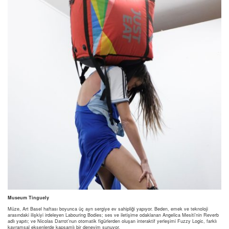
Museum Tinguely
Müze, Art Basel haftası boyunca üç ayrı sergiye ev sahipliği yapıyor. Beden, emek ve teknoloji
arasındaki ilişkiyi irdeleyen Labouring Bodies; ses ve iletişime odaklanan Angelica Mesiti’nin Reverb
adlı yapıtı; ve Nicolas Darrot’nun otomatik figürlerden oluşan interaktif yerleşimi Fuzzy Logic, farklı
kavramsal eksenlerde kapsamlı bir deneyim sunuyor.