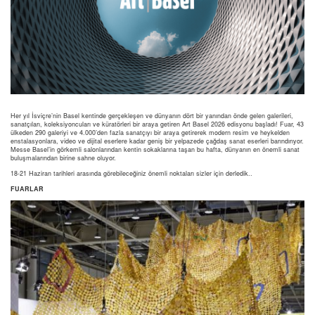
Her yıl İsviçre’nin Basel kentinde gerçekleşen ve dünyanın dört bir yanından önde gelen galerileri,
sanatçıları, koleksiyoncuları ve küratörleri bir araya getiren Art Basel 2026 edisyonu başladı! Fuar, 43
ülkeden 290 galeriyi ve 4.000’den fazla sanatçıyı bir araya getirerek modern resim ve heykelden
enstalasyonlara, video ve dijital eserlere kadar geniş bir yelpazede çağdaş sanat eserleri barındırıyor.
Messe Basel’in görkemli salonlarından kentin sokaklarına taşan bu hafta, dünyanın en önemli sanat
buluşmalarından birine sahne oluyor.
18-21 Haziran tarihleri arasında görebileceğiniz önemli noktaları sizler için derledik..
FUARLAR