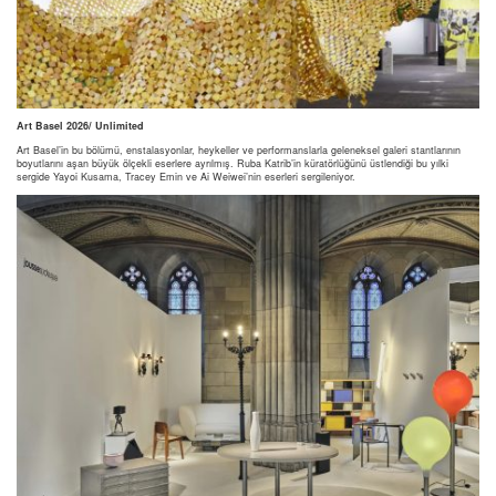
Art Basel 2026/ Unlimited
Art Basel’in bu bölümü, enstalasyonlar, heykeller ve performanslarla geleneksel galeri stantlarının
boyutlarını aşan büyük ölçekli eserlere ayrılmış. Ruba Katrib’in küratörlüğünü üstlendiği bu yılki
sergide Yayoi Kusama, Tracey Emin ve Ai Weiwei’nin eserleri sergileniyor.