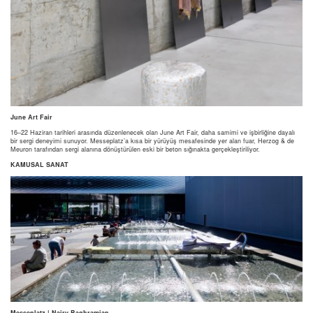
June Art Fair
16–22 Haziran tarihleri arasında düzenlenecek olan June Art Fair, daha samimi ve işbirliğine dayalı
bir sergi deneyimi sunuyor. Messeplatz’a kısa bir yürüyüş mesafesinde yer alan fuar, Herzog & de
Meuron tarafından sergi alanına dönüştürülen eski bir beton sığınakta gerçekleştiriliyor.
KAMUSAL SANAT
Messeplatz | Nairy Baghramian