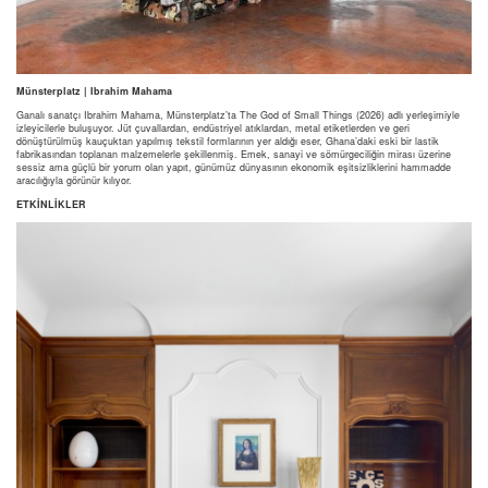
Münsterplatz | Ibrahim Mahama
Ganalı sanatçı Ibrahim Mahama, Münsterplatz’ta The God of Small Things (2026) adlı yerleşimiyle
izleyicilerle buluşuyor. Jüt çuvallardan, endüstriyel atıklardan, metal etiketlerden ve geri
dönüştürülmüş kauçuktan yapılmış tekstil formlarının yer aldığı eser, Ghana’daki eski bir lastik
fabrikasından toplanan malzemelerle şekillenmiş. Emek, sanayi ve sömürgeciliğin mirası üzerine
sessiz ama güçlü bir yorum olan yapıt, günümüz dünyasının ekonomik eşitsizliklerini hammadde
aracılığıyla görünür kılıyor.
ETKİNLİKLER