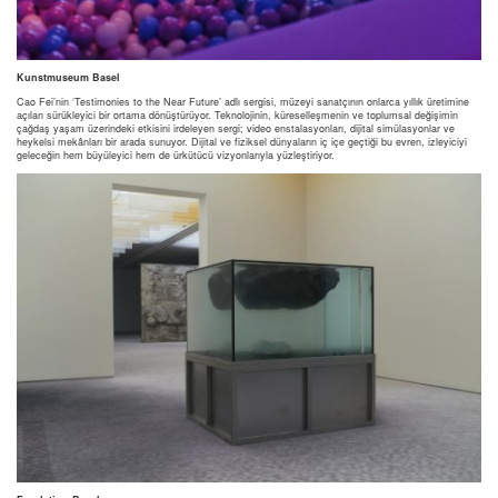
Kunstmuseum Basel
Cao Fei’nin ‘Testimonies to the Near Future’ adlı sergisi, müzeyi sanatçının onlarca yıllık üretimine
açılan sürükleyici bir ortama dönüştürüyor. Teknolojinin, küreselleşmenin ve toplumsal değişimin
çağdaş yaşam üzerindeki etkisini irdeleyen sergi; video enstalasyonları, dijital simülasyonlar ve
heykelsi mekânları bir arada sunuyor. Dijital ve fiziksel dünyaların iç içe geçtiği bu evren, izleyiciyi
geleceğin hem büyüleyici hem de ürkütücü vizyonlarıyla yüzleştiriyor.