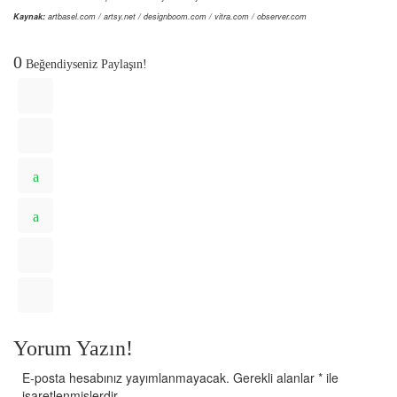
Kaynak:
artbasel.com / artsy.net / designboom.com / vitra.com / observer.com
0
Beğendiyseniz Paylaşın!
Yorum Yazın!
E-posta hesabınız yayımlanmayacak.
Gerekli alanlar
*
ile
işaretlenmişlerdir