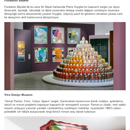
Fondation Beyeler
Fondation Beyeler’de bu sene Art Basel haftasında Pierre Huyghe’nin kapsamlı sergisi yer alıyor.
Sinematik, biyolojik, teknolojik ve dijital sistemlerin birleşip sürekli değişen sürükleyici ortamlara
dönüştüğü karma ekosistemler yaratan Huyghe, izleyiciyi pasif bir gözlemci olmaktan çıkarıp canlı
bir deneyimin aktif katılımcısına dönüştürüyor.
Vitra Design Museum
“Verner Panton: Form, Colour, Space” sergisi, Danimarkalı tasarımcının ikonik mobilya, aydınlatma,
tekstil ve mimari projelerini kapsayan kapsamlı bir retrospektif sunuyor. Panton’un ütopik, renk odaklı
tasarım anlayışını yansıtan yeniden canlandırılmış sürükleyici mekânlar, ziyaretçileri 1960’lı yılların
psikedelik ruh hâliyle buluşturarak rengi birincil mimari araç olarak kullanıyor.