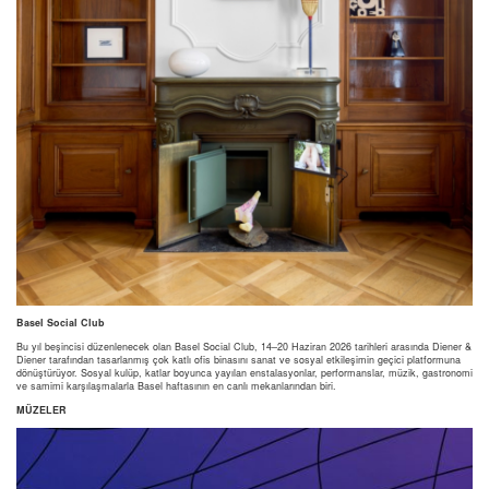
Basel Social Club
Bu yıl beşincisi düzenlenecek olan Basel Social Club, 14–20 Haziran 2026 tarihleri arasında Diener &
Diener tarafından tasarlanmış çok katlı ofis binasını sanat ve sosyal etkileşimin geçici platformuna
dönüştürüyor. Sosyal kulüp, katlar boyunca yayılan enstalasyonlar, performanslar, müzik, gastronomi
ve samimi karşılaşmalarla Basel haftasının en canlı mekanlarından biri.
MÜZELER