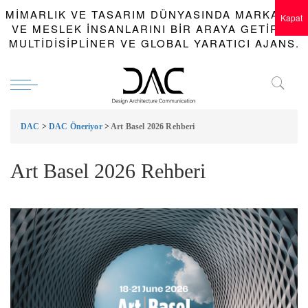
MIMARLIK VE TASARIM DÜNYASINDA MARKALAR
Kapat
VE MESLEK INSANLARINI BIR ARAYA GETIREN
MULTIDISIPLINER VE GLOBAL YARATICI AJANS.
DAC
>
DAC Öneriyor
>
Art Basel 2026 Rehberi
Art Basel 2026 Rehberi