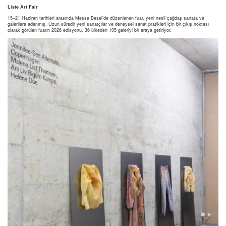
Liste Art Fair
15–21 Haziran tarihleri arasında Messe Basel’de düzenlenen fuar, yeni nesil çağdaş sanata ve
galerilere adanmış. Uzun süredir yeni sanatçılar ve deneysel sanat pratikleri için bir çıkış noktası
olarak görülen fuarın 2026 edisyonu, 36 ülkeden 105 galeriyi bir araya getiriyor.