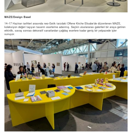
MAZE/Design Basel
14–17 Haziran tarihleri arasında neo-Gotik tarzdaki Offene Kirche Elisabe’de düzenlenen MAZE,
koleksiyon değeri taşıyan tasarım eserlerine adanmış. Seçkin uluslararası galerileri bir araya getiren
etkinlik, savaş sonrası dekoratif sanatlardan çağdaş eserlere kadar geniş bir yelpazede işler
sunuyor.