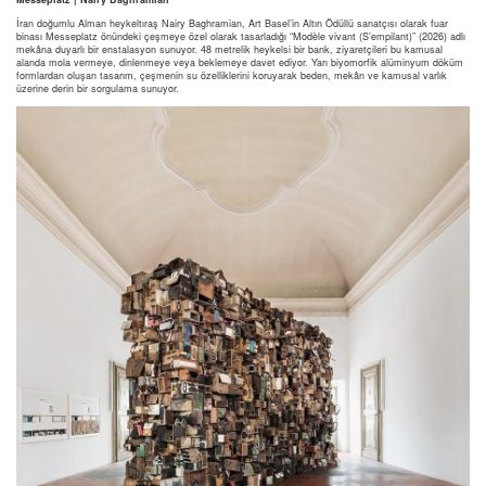
İran doğumlu Alman heykeltıraş Nairy Baghramian, Art Basel’in Altın Ödüllü sanatçısı olarak fuar
binası Messeplatz önündeki çeşmeye özel olarak tasarladığı “Modèle vivant (S’empilant)” (2026) adlı
mekâna duyarlı bir enstalasyon sunuyor. 48 metrelik heykelsi bir bank, ziyaretçileri bu kamusal
alanda mola vermeye, dinlenmeye veya beklemeye davet ediyor. Yarı biyomorfik alüminyum döküm
formlardan oluşan tasarım, çeşmenin su özelliklerini koruyarak beden, mekân ve kamusal varlık
üzerine derin bir sorgulama sunuyor.