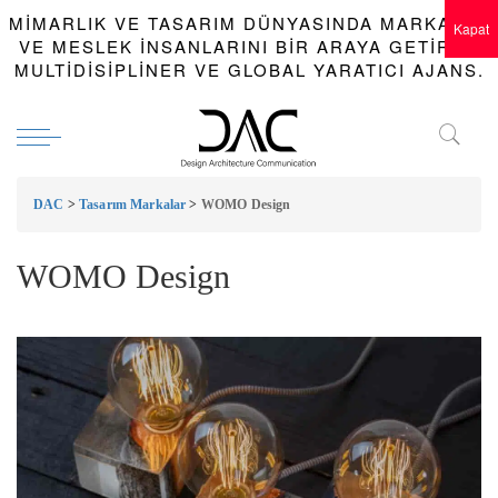
MIMARLIK VE TASARIM DÜNYASINDA MARKALAR
Kapat
VE MESLEK INSANLARINI BIR ARAYA GETIREN
MULTIDISIPLINER VE GLOBAL YARATICI AJANS.
DAC
>
Tasarım Markalar
>
WOMO Design
WOMO Design