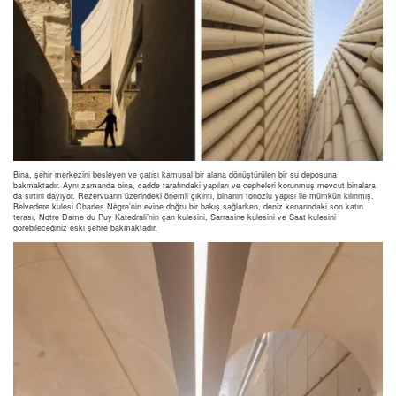
Bina, şehir merkezini besleyen ve çatısı kamusal bir alana dönüştürülen bir su deposuna
bakmaktadır. Aynı zamanda bina, cadde tarafındaki yapıları ve cepheleri korunmuş mevcut binalara
da sırtını dayıyor. Rezervuarın üzerindeki önemli çıkıntı, binanın tonozlu yapısı ile mümkün kılınmış.
Belvedere kulesi Charles Nègre’nin evine doğru bir bakış sağlarken, deniz kenarındaki son katın
terası, Notre Dame du Puy Katedrali’nin çan kulesini, Sarrasine kulesini ve Saat kulesini
görebileceğiniz eski şehre bakmaktadır.