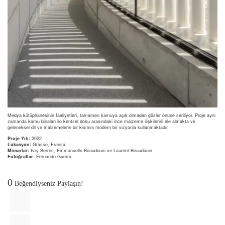
Medya kütüphanesinin faaliyetleri, tamamen kamuya açık olmadan gözler önüne seriliyor. Proje aynı
zamanda kamu binaları ile kentsel doku arasındaki ince malzeme ilişkilerini ele almakta ve
geleneksel dil ve malzemelerin bir kısmını modern bir vizyonla kullanmaktadır.
Proje Yılı:
2022
Lokasyon:
Grasse, Fransa
Mimarlar:
Ivry Serres, Emmanuelle Beaudouin ve Laurent Beaudouin
Fotoğraflar:
Fernando Guerra
0
Beğendiyseniz Paylaşın!