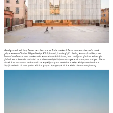
Marsilya merkezli Ivry Serres Architecture ve Paris merkezli Beaudouin Architectes’in ortak
çalışması olan Charles Nègre Medya Kütüphanesi, kentle güçlü diyalog kuran şiirsel bir proje.
Fransa’nın Grasse kent merkezinde konumlanan kütüphane, hem varlığının gücü ve kalitesiyle
görünür olma hem de hacimleri ve malzemeleriyle ihtiyatlı olma paradoksuna yanıt veriyor. Alanın
sismik kısıtlamalarına ve kentsel karmaşıklığına yanıt verebilen medya kütüphanesinin kent
ölçeğinde izole bir anıt yerine kültürel yaşam için gerçek bir katalizör olması amaçlanmış.