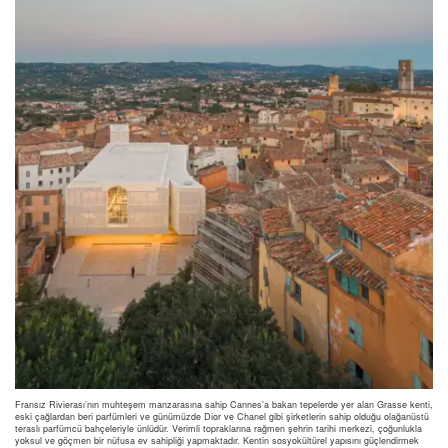
Fransız Rivierası’nın muhteşem manzarasına sahip Cannes’a bakan tepelerde yer alan Grasse kenti,
eski çağlardan beri parfümleri ve günümüzde Dior ve Chanel gibi şirketlerin sahip olduğu olağanüstü
teraslı parfümcü bahçeleriyle ünlüdür. Verimli topraklarına rağmen şehrin tarihi merkezi, çoğunlukla
yoksul ve göçmen bir nüfusa ev sahipliği yapmaktadır. Kentin sosyokültürel yapısını güçlendirmek