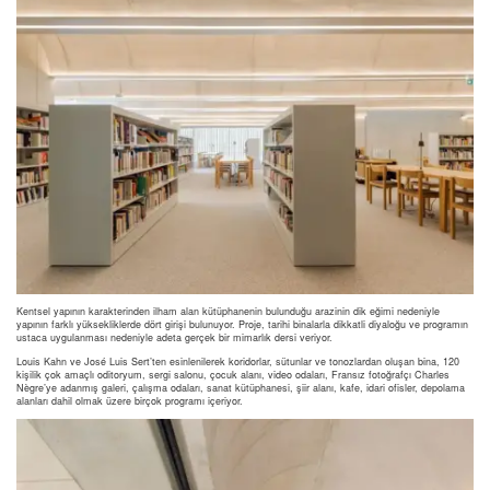
Kentsel yapının karakterinden ilham alan kütüphanenin bulunduğu arazinin dik eğimi nedeniyle
yapının farklı yüksekliklerde dört girişi bulunuyor. Proje, tarihi binalarla dikkatli diyaloğu ve programın
ustaca uygulanması nedeniyle adeta gerçek bir mimarlık dersi veriyor.
Louis Kahn ve José Luis Sert’ten esinlenilerek koridorlar, sütunlar ve tonozlardan oluşan bina, 120
kişilik çok amaçlı oditoryum, sergi salonu, çocuk alanı, video odaları, Fransız fotoğrafçı Charles
Nègre’ye adanmış galeri, çalışma odaları, sanat kütüphanesi, şiir alanı, kafe, idari ofisler, depolama
alanları dahil olmak üzere birçok programı içeriyor.