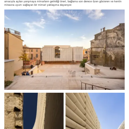
amacıyla açılan yarışmaya mimarların getirdiği öneri, bağlama son derece özen gösteren ve kentin
mirasına uyum sağlayan bir mimari yaklaşıma dayanıyor.