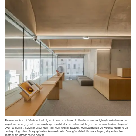
Binanın cephesi, kütüphanelerde iç mekanın aydınlatma kalitesini arttırmak için çift cidarlı cam ve
koşullara daha iyi yanıt verebilmek için sürekli devam eden yivli beyaz beton kolonlardan oluşuyor.
Okuma alanları, kolonlar arasından hafif gün ışığı almaktadır. Aynı zamanda bu kolonlar gömme cam
cepheyi doğrudan güneş ışığından korumaktadır. Bina gündüzleri bir ışık süngeri, akşamları ise
kentsel bir fotofor haline geliyor.