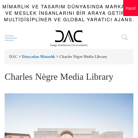
MIMARLIK VE TASARIM DÜNYASINDA MARKALAR
Kapat
VE MESLEK INSANLARINI BIR ARAYA GETIREN
MULTIDISIPLINER VE GLOBAL YARATICI AJANS.
DAC
>
Dünyadan Mimarlık
>
Charles Nègre Media Library
Charles Nègre Media Library