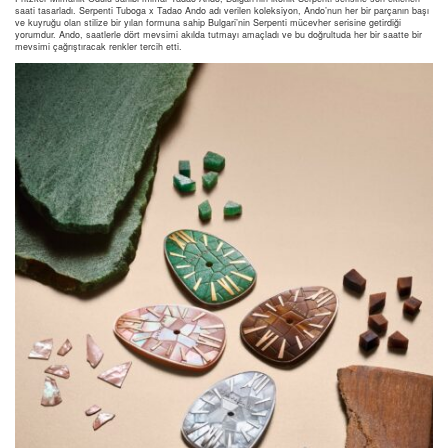
saati tasarladı. Serpenti Tuboga x Tadao Ando adı verilen koleksiyon, Ando’nun her bir parçanın başı
ve kuyruğu olan stilize bir yılan formuna sahip Bulgari’nin Serpenti mücevher serisine getirdiği
yorumdur. Ando, saatlerle dört mevsimi akılda tutmayı amaçladı ve bu doğrultuda her bir saatte bir
mevsimi çağrıştıracak renkler tercih etti.