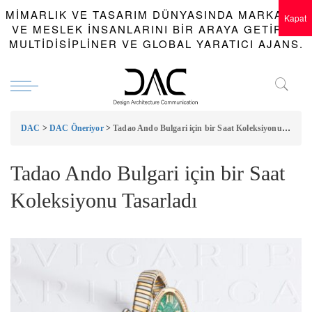
MIMARLIK VE TASARIM DÜNYASINDA MARKALAR
Kapat
VE MESLEK INSANLARINI BIR ARAYA GETIREN
MULTIDISIPLINER VE GLOBAL YARATICI AJANS.
DAC
>
DAC Öneriyor
>
Tadao Ando Bulgari için bir Saat Koleksiyonu Tasarladı
Tadao Ando Bulgari için bir Saat
Koleksiyonu Tasarladı