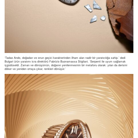
‘Tadao Ando, doğadan ve onun geçici karakterinden ilham alan nadir bir yaratıcılığa sahip.’ dedi
Bulgari ürün yaratımı icra direktörü Fabrizio Buonamassa Stigliani. ‘Serpenti ile uyum sağlamak
içgüdüseldi. Zaman ve dönüşümün, doğanın yenilenmesinin bir metaforu olarak: yılan da derisini
döker ve yeniden ortaya çıkar, renkleri dönüşür.’