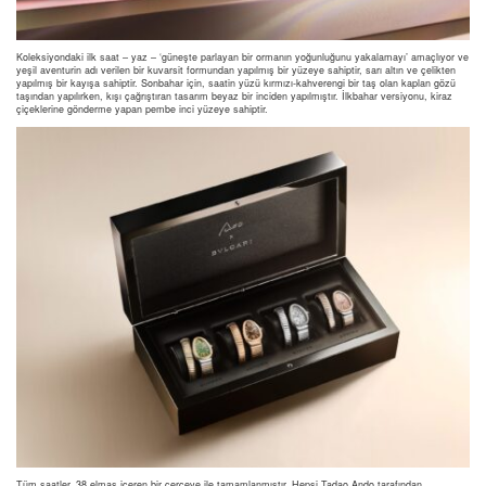
Koleksiyondaki ilk saat – yaz – ‘güneşte parlayan bir ormanın yoğunluğunu yakalamayı’ amaçlıyor ve
yeşil aventurin adı verilen bir kuvarsit formundan yapılmış bir yüzeye sahiptir, sarı altın ve çelikten
yapılmış bir kayışa sahiptir. Sonbahar için, saatin yüzü kırmızı-kahverengi bir taş olan kaplan gözü
taşından yapılırken, kışı çağrıştıran tasarım beyaz bir inciden yapılmıştır. İlkbahar versiyonu, kiraz
çiçeklerine gönderme yapan pembe inci yüzeye sahiptir.
Tüm saatler, 38 elmas içeren bir çerçeve ile tamamlanmıştır. Hepsi Tadao Ando tarafından