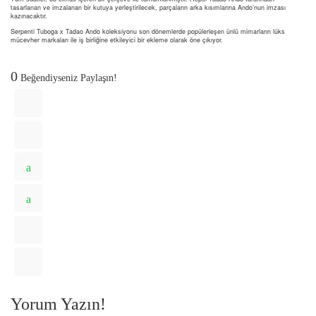
tasarlanan ve imzalanan bir kutuya yerleştirilecek, parçaların arka kısımlarına Ando’nun imzası
kazınacaktır.
Serpenti Tuboga x Tadao Ando koleksiyonu son dönemlerde popülerleşen ünlü mimarların lüks
mücevher markaları ile iş birliğine etkileyici bir ekleme olarak öne çıkıyor.
0
Beğendiyseniz Paylaşın!
Yorum Yazın!