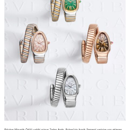
Pritzker Mimarlık Ödülü sahibi mimar Tadao Ando, Bulgari’nin ikonik Serpenti serisine son eklenen