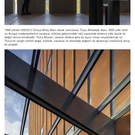
1998 yılında UNESCO Dünya Miras Alanı olarak tanımlanan Troya Arkeolojik Alanı, 5000 yıllık tarihi
ve Avrupa medeniyetlerinin sanatsal, kültürel gelişimindeki rolü sayesinde binlerce yıllık büyük bir
değeri temsil etmektedir. Truva Müzesi, tasarım ekibine göre bu eşsiz mirası onurlandırmak ve
Truva’nın zengin tarihini doğal, kültürel, sanatsal ve arkeolojik bağlamı ile aktarmayı merkezine almış
bir projedir.