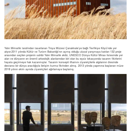
Yalın Mimarlık tarafından tasarlanan Troya Müzesi Çanakkale’ye bağlı Tevfikiye Köyü’nde yer
alıyor.2011 yılında Kültür ve Turizm Bakanlığı’nın açmış olduğu ulusal yarışmaya katılan 132 proje
arasından seçilen projenin sahibi Yalın Mimarlık ekibi, UNESCO Dünya Kültür Mirası listesinde yer
alan ve dünyanın en önemli arkeolojik alanlarından biri olan bu eşsiz lokasyonda tasarım fikirlerini
hayata geçirmeye hak kazanmışlar. Tasarım konsepti ilhamını ziyaretçilerle algılarının ötesinde
destansı bir dünya aracılığıyla iletişim kurma fikrinden almış. 2013 yılında yapımına başlanan müze
2018 yılının ekim ayında ziyaretçileri ağırlamaya başlamış.