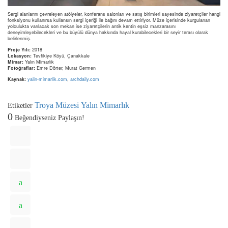
Sergi alanlarını çevreleyen atölyeler, konferans salonları ve satış birimleri sayesinde ziyaretçiler hangi
fonksiyonu kullanırsa kullansın sergi içeriği ile bağını devam ettiriyor. Müze içerisinde kurgulanan
yolculukta varılacak son mekan ise ziyaretçilerin antik kentin eşsiz manzarasını
deneyimleyebilecekleri ve bu büyülü dünya hakkında hayal kurabilecekleri bir seyir terası olarak
belirlenmiş.
Proje Yılı:
2018
Lokasyon:
Tevfikiye Köyü, Çanakkale
Mimar:
Yalın Mimarlık
Fotoğraflar:
Emre Dörter, Murat Germen
Kaynak:
yalin-mimarlik.com
,
archdaily.com
Troya Müzesi
Yalın Mimarlık
Etiketler
0
Beğendiyseniz Paylaşın!