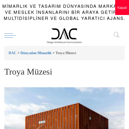
MIMARLIK VE TASARIM DÜNYASINDA MARKALAR
Kapat
VE MESLEK INSANLARINI BIR ARAYA GETIREN
MULTIDISIPLINER VE GLOBAL YARATICI AJANS.
DAC
>
Dünyadan Mimarlık
>
Troya Müzesi
Troya Müzesi