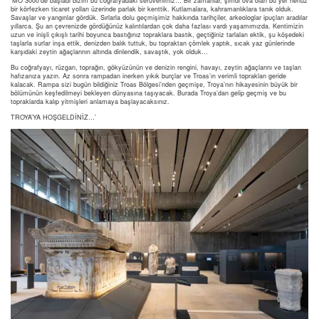
‘MÖ 3000’de başladı bizim bu coğrafyadaki serüvenimiz… Bir zamanlar, şimdi ova olan bu yer henüz
bir körfezken ticaret yolları üzerinde parlak bir kenttik. Kutlamalara, kahramanlıklara tanık olduk.
Savaşlar ve yangınlar gördük. Sırlarla dolu geçmişimiz hakkında tarihçiler, arkeologlar ipuçları aradılar
yıllarca. Şu an çevrenizde gördüğünüz kalıntılardan çok daha fazlası vardı yaşamımızda. Kentimizin
uzun ve inişli çıkışlı tarihi boyunca bastığınız topraklara bastık, geçtiğiniz tarlaları ektik, şu köşedeki
taşlarla surlar inşa ettik, denizden balık tuttuk, bu topraktan çömlek yaptık, sıcak yaz günlerinde
karşıdaki zeytin ağaçlarının altında dinlendik, savaştık, yok olduk…
Bu coğrafyayı, rüzgarı, toprağın, gökyüzünün ve denizin rengini, havayı, zeytin ağaçlarını ve taşları
hafızanıza yazın. Az sonra rampadan inerken yıkık burçlar ve Troas’ın verimli toprakları geride
kalacak. Rampa sizi bugün bildiğiniz Troas Bölgesi’nden geçmişe, Troya’nın hikayesinin büyük bir
bölümünün keşfedilmeyi bekleyen dünyasına taşıyacak. Burada Troya’dan gelip geçmiş ve bu
topraklarda kalıp yitmişleri anlamaya başlayacaksınız.
TROYA’YA HOŞGELDİNİZ…’