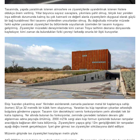
Tasarımda, yapıda yaratılmak istenen atmosfere ve ziyaretçilerde uyandırılmak istenen hislere
oldukça önem verilmiş. Yıllar boyunca sayısız savaşlara, yıkımlara şahit olmuş, birçok kez yeniden
inşa edilmek durumunda kalmış bu çok katmanlı ve değerli alanla ziyaretçilerin duygusal olarak güçlü
bir bağ kurabilmesi fikri tasarımı yönlendiren unsurlardan olmuş. Bu doğrultuda mimarlar müzede
farklı eşikler yaratarak ziyaretçileri bu bölümlerde soyutlamak üzerinden bir tasarım kurgusu
geliştirmiş. Ziyaretçiler müzedeki deneyimlerinde kimi zaman Troya tarihinin destansı dünyasında
kayboluyor, kimi zaman da bulundukları fiziki çevreyi farkedip onunla bir ilişki kuruyorlar.
Ekip ‘kazıdan çıkarılmış eser’ fikrinden esinlenerek zamanla paslanan metal bir kaplamaya sahip
(korten) 32’ye 32 metrelik bir kübik form oluşturmuş. Yaratılan bu küp topraktan çıkarılan arkeolojik
bulgulara gönderme yapıyor. Tasarım tüm destekleyici servis fonksiyonlarını yerin altındaki tek bir
katta toplamış. Yer altında bulunan bu fonksiyonlar, zeminde çevredeki tarlaların devamı gibi
algılanması adına peyzajla örtülmüş. 2000 m2’lik sergi alanı küp formun içerisinde bulunan rampalar
aracılığıyla bağlanan dört kata bölünmüş. Ziyaretçilerin yapıya girişi 12m genişliğindeki bir rampadan
aşağı doğru inerek gerçekleşiyor. İçeri girer girmez ise ziyaretçiler sirkülasyona dahil ediliyor.
Müzenin girişinde ise ziyaretçileri karşılayan metin şöyle: