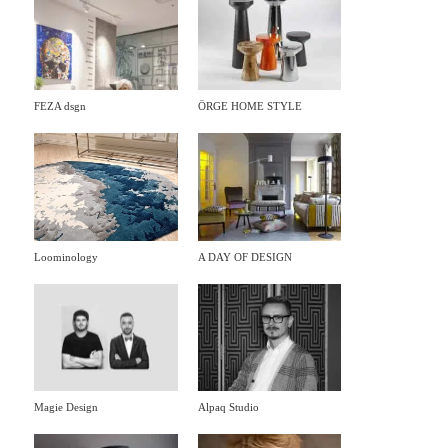
FEZA dsgn
ÖRGE HOME STYLE
Loominology
A DAY OF DESIGN
Magie Design
Alpaq Studio