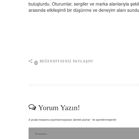
buluşturdu. Oturumlar, sergiler ve marka alanlarıyla şekill
arasında etkileşimli bir düşünme ve deneyim alanı sundu
BEĞENDIYSENIZ PAYLAŞIN!
0
Yorum Yazın!
E-posta hesabınız yayımlanmayacak.
Gerekli alanlar
*
ile işaretlenmişlerdir