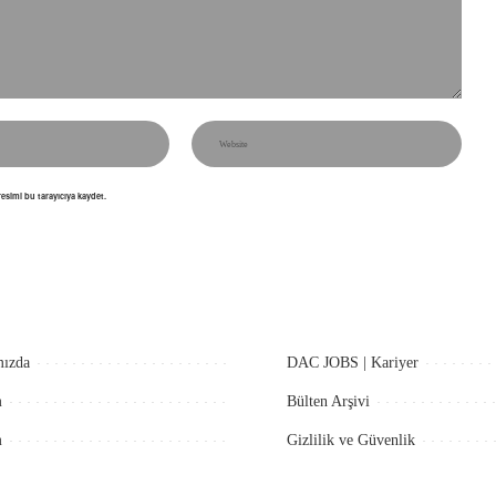
esimi bu tarayıcıya kaydet.
ızda
DAC JOBS | Kariyer
m
Bülten Arşivi
m
Gizlilik ve Güvenlik