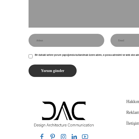
Bir dahaki sefere yorum yaptığımda kullanılmak üzere adımı, e-posta adresimi ve web site adr
Hakkım
Rekla
İletişi