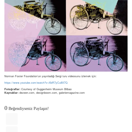
Norman Foster Foundation’un yayınladığı Sergi turu videosunu izlemek için:
https://www.youtube.com/watch?v=XbR7yCu8X7Q
Fotoğraflar:
Courtesy of Guggenheim Museum Bilbao
Kaynaklar:
dezeen.com, designboom.com, galeriemagazine.com
0
Beğendiyseniz Paylaşın!