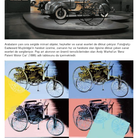
Arabaların yanı sıra sergide mimari objeler, heykeller ve sanat eserleri de dikkat çekiyor. Fotoğrafçı
Eadweard Muybridge’in hareket üzerine, zamanın hız ve harekete olan ilgisine dikkat çeken sanat
eserleri de sergileniyor. Pop art akımının en önemli temsilcilerinden olan Andy Warhol’un ‘Benz
Patent Motor Car’ (1886) adlı tablosunu da içermektedir.