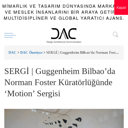
MIMARLIK VE TASARIM DÜNYASINDA MARKALAR
Kapat
VE MESLEK INSANLARINI BIR ARAYA GETIREN
MULTIDISIPLINER VE GLOBAL YARATICI AJANS.
DAC
>
DAC Öneriyor
>
SERGİ | Guggenheim Bilbao’da Norman Foster Küratörlüğünde ‘Motion’ Sergisi
SERGİ | Guggenheim Bilbao’da
Norman Foster Küratörlüğünde
‘Motion’ Sergisi