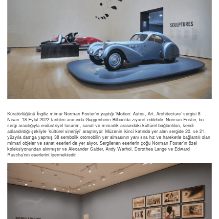
Küratörlüğünü İngiliz mimar Norman Foster’ın yaptığı ‘Motion: Autos, Art, Architecture’ sergisi 8
Nisan- 18 Eylül 2022 tarihleri arasında Guggenheim Bilbao’da ziyaret edilebilir. Norman Foster, bu
sergi aracılığıyla endüstriyel tasarım, sanat ve mimarlık arasındaki kültürel bağlantıları, kendi
adlandırdığı şekliyle ‘kültürel sinerjiyi’ araştırıyor. Müzenin ikinci katında yer alan sergide 20. ve 21.
yüzyıla damga yapmış 38 sembolik otomobilin yer almasının yanı sıra hız ve hareketle bağlantılı olan
mimari objeler ve sanat eserleri de yer alıyor. Sergilenen eserlerin çoğu Norman Foster’ın özel
koleksiyonundan alınmıştır ve Alexander Calder, Andy Warhol, Dorothea Lange ve Edward
Ruscha’nın eserlerini içermektedir.