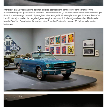
Kronolojik olarak yedi galeriye bölünen sergide otomobillerin tarihi ile modern sanatın evrimi
arasındaki bağlantı gözler önüne seriliyor. Otomobillerin rolü, kullanıldığı dönemin sürdürülebilirlik gibi
önemli konularına ışık tutarak ziyaretçilere sinematografik bir deneyim sunuyor. Norman Foster’ın
kendi koleksiyonundan da parçalar içeren sergide mimarın ilk kullandığı arabası olan 1985 model
Morris Eight’ten Porsche’nin ilk arabası olan Porsche Phateon’a uzanan 38 farklı model araba
bulunuyor.