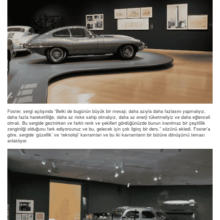
Foster, sergi açılışında “Belki de bugünün büyük bir mesajı; daha azıyla daha fazlasını yapmalıyız,
daha fazla hareketliliğe, daha az riske sahip olmalıyız, daha az enerji tüketmeliyiz ve daha eğlenceli
olmalı. Bu sergide gezinirken ve farklı renk ve şekilleri gördüğünüzde bunun inanılmaz bir çeşitlilik
zenginliği olduğunu fark ediyorsunuz ve bu, gelecek için çok ilginç bir ders.” sözünü ekledi. Foster’a
göre, sergide ‘güzellik’ ve ‘teknoloji’ kavramları ve bu iki kavramların bir bütüne dönüşümü teması
anlatılıyor.