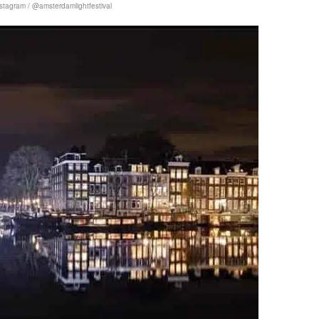
stagram / @amsterdamlightfestival