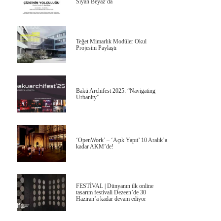
Siyah Beyaz’da
Teğet Mimarlık Modüler Okul
Projesini Paylaştı
Bakü Archifest 2025: “Navigating
Urbanity”
‘OpenWork’ – ‘Açık Yapıt’ 10 Aralık’a
kadar AKM’de!
FESTİVAL | Dünyanın ilk online
tasarım festivali Dezeen’de 30
Haziran’a kadar devam ediyor