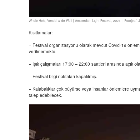
Whole Hole, Vendel & de Wolf | Amsterdam Light Festival, 2021. | Fotoğraf: 
Kısıtlamalar:
– Festival organizasyonu olarak mevcut Covid-19 önleml
verilmemekte.
– Işık çalışmaları 17:00 – 22:00 saatleri arasında açık ol
– Festival bilgi noktaları kapatılmış.
– Kalabalıklar çok büyürse veya insanlar önlemlere uyma
talep edebilecek.