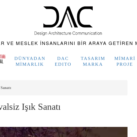
 VE MESLEK INSANLARINI BIR ARAYA GETIREN M
DÜNYADAN
DAC
TASARIM
MIMARI
MIMARLIK
EDITO
MARKA
PROJE
 Sanatı
lsiz Işık Sanatı