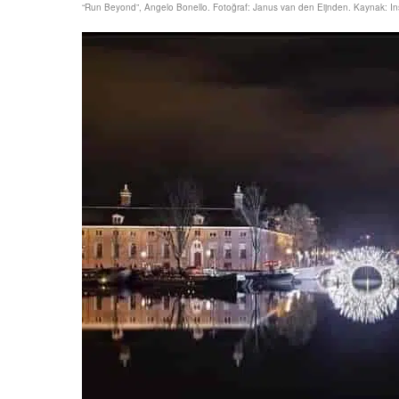
“Run Beyond”, Angelo Bonello. Fotoğraf: Janus van den Eijnden. Kaynak: In