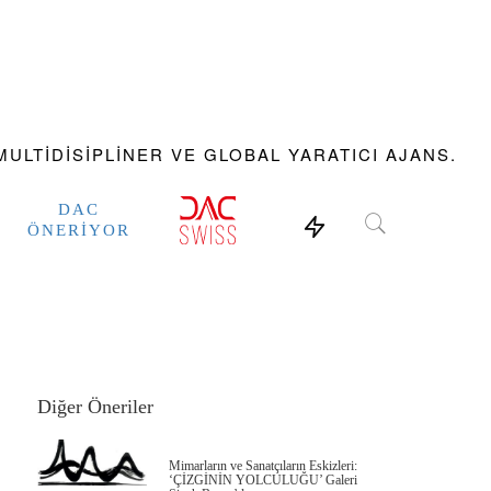
ULTIDISIPLINER VE GLOBAL YARATICI AJANS.
DAC
ÖNERIYOR
Diğer Öneriler
Mimarların ve Sanatçıların Eskizleri:
‘ÇİZGİNİN YOLCULUĞU’ Galeri