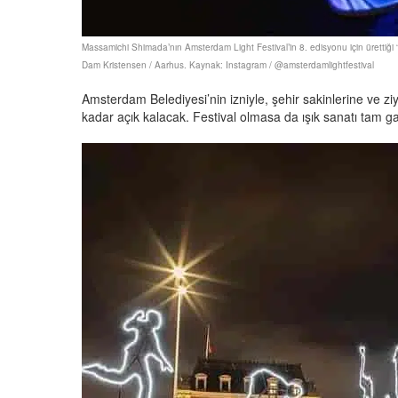
Massamichi Shimada’nın Amsterdam Light Festival’in 8. edisyonu için ürettiği “
Dam Kristensen / Aarhus. Kaynak: Instagram / @amsterdamlightfestival
Amsterdam Belediyesi’nin izniyle, şehir sakinlerine ve ziy
kadar açık kalacak. Festival olmasa da ışık sanatı tam 