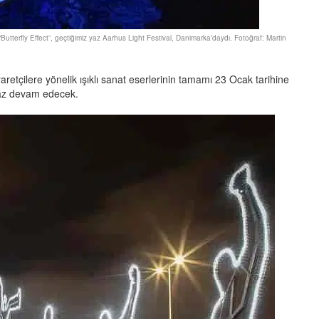
Butterfly Effect”, geçtiğimiz yaz Aarhus Light Festival, Danimarka’daydı. Fotoğraf: Martin
aretçilere yönelik ışıklı sanat eserlerinin tamamı 23 Ocak tarihine
gaz devam edecek.