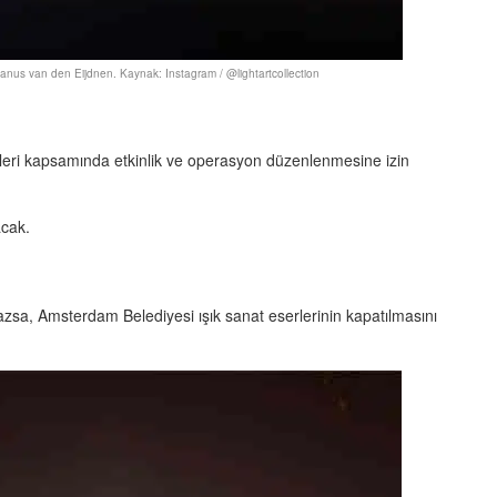
Janus van den Eijdnen. Kaynak: Instagram / @lightartcollection
eri kapsamında etkinlik ve operasyon düzenlenmesine izin
acak.
zsa, Amsterdam Belediyesi ışık sanat eserlerinin kapatılmasını