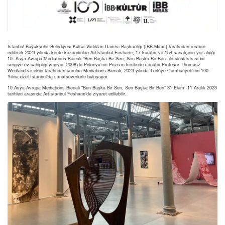
İstanbul Büyükşehir Belediyesi Kültür Varlıkları Dairesi Başkanlığı (İBB Miras) tarafından restore
edilerek 2023 yılında kente kazandırılan Artİstanbul Feshane, 17 küratör ve 154 sanatçının yer aldığı
10. Asya-Avrupa Mediations Bienali “Ben Başka Bir Sen, Sen Başka Bir Ben” ile uluslararası bir
sergiye ev sahipliği yapıyor. 2008’de Polonya’nın Poznan kentinde sanatçı Profesör Thomasz
Wedland ve ekibi tarafından kurulan Mediations Bienali, 2023 yılında Türkiye Cumhuriyeti’nin 100.
Yılına özel İstanbul’da sanatseverlerle buluşuyor.
10.Asya-Avrupa Mediations Bienali “Ben Başka Bir Sen, Sen Başka Bir Ben” 31 Ekim -11 Aralık 2023
tarihleri arasında Artİstanbul Feshane’de ziyaret edilebilir.