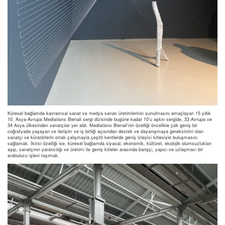
Küresel bağlamda kavramsal sanat ve medya sanatı üretimlerinin sunulmasını amaçlayan 15 yıllık
10. Asya-Avrupa Mediations Bienali sergi dizisinde bugüne kadar 10’u aşkın sergide, 33 Avrupa ve
34 Asya ülkesinden sanatçılar yer aldı. Mediations Bienali’nin özelliği öncelikle çok geniş bir
coğrafyada yaşayan ve iletişim ve iş birliği açısından destek ve dayanışmaya gereksinimi olan
sanatçı ve küratörlerin ortak çalışmayla çeşitli kentlerde geniş izleyici kitlesiyle buluşmasını
sağlamak. İkinci özelliği ise, küresel bağlamda siyasal, ekonomik, kültürel, ekolojik olumsuzlukları
aşıp, sanatçının yaratıcılığı ve üretimi ile geniş kitleler arasında barışçı, yapıcı ve uzlaşmacı bir
arabulucu işlevi taşımak.