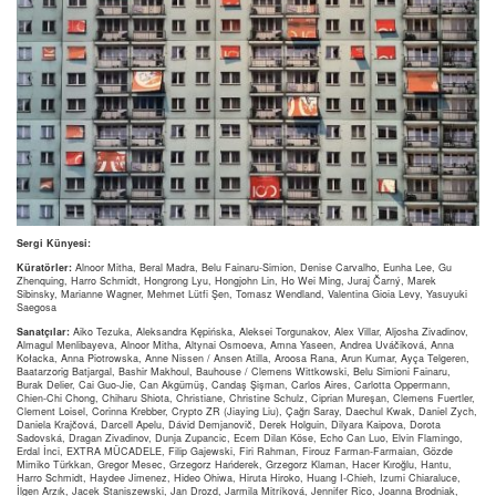
Sergi Künyesi:
Küratörler:
Alnoor Mitha, Beral Madra, Belu Fainaru-Simion, Denise Carvalho, Eunha Lee, Gu
Zhenquing, Harro Schmidt, Hongrong Lyu, Hongjohn Lin, Ho Wei Ming, Juraj Čarný, Marek
Sibinsky, Marianne Wagner, Mehmet Lütfi Şen, Tomasz Wendland, Valentina Gioia Levy, Yasuyuki
Saegosa
Sanatçılar:
Aiko Tezuka, Aleksandra Kępińska, Aleksei Torgunakov, Alex Villar, Aljosha Zivadinov,
Almagul Menlibayeva, Alnoor Mitha, Altynai Osmoeva, Amna Yaseen, Andrea Uváčiková, Anna
Kołacka, Anna Piotrowska, Anne Nissen / Ansen Atilla, Aroosa Rana, Arun Kumar, Ayça Telgeren,
Baatarzorig Batjargal, Bashir Makhoul, Bauhouse / Clemens Wittkowski, Belu Simioni Fainaru,
Burak Delier, Cai Guo-Jie, Can Akgümüş, Candaş Şişman, Carlos Aires, Carlotta Oppermann,
Chien-Chi Chong, Chiharu Shiota, Christiane, Christine Schulz, Ciprian Mureşan, Clemens Fuertler,
Clement Loisel, Corinna Krebber, Crypto ZR (Jiaying Liu), Çağrı Saray, Daechul Kwak, Daniel Zych,
Daniela Krajčová, Darcell Apelu, Dávid Demjanovič, Derek Holguin, Dilyara Kaipova, Dorota
Sadovská, Dragan Zivadinov, Dunja Zupancic, Ecem Dilan Köse, Echo Can Luo, Elvin Flamingo,
Erdal İnci, EXTRA MÜCADELE, Filip Gajewski, Firi Rahman, Firouz Farman-Farmaian, Gözde
Mimiko Türkkan, Gregor Mesec, Grzegorz Hańderek, Grzegorz Klaman, Hacer Kıroğlu, Hantu,
Harro Schmidt, Haydee Jimenez, Hideo Ohiwa, Hiruta Hiroko, Huang I-Chieh, Izumi Chiaraluce,
İlgen Arzık, Jacek Staniszewski, Jan Drozd, Jarmila Mitríková, Jennifer Rico, Joanna Brodniak,