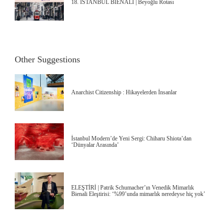
18. İSTANBUL BİENALİ | Beyoğlu Rotası
Other Suggestions
Anarchist Citizenship : Hikayelerden İnsanlar
İstanbul Modern’de Yeni Sergi: Chiharu Shiota’dan
‘Dünyalar Arasında’
ELEŞTİRİ | Patrik Schumacher’ın Venedik Mimarlık
Bienali Eleştirisi: ‘%99’unda mimarlık neredeyse hiç yok’