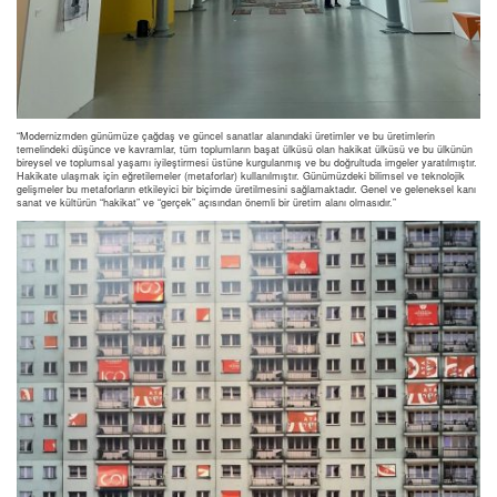
“Modernizmden günümüze çağdaş ve güncel sanatlar alanındaki üretimler ve bu üretimlerin
temelindeki düşünce ve kavramlar, tüm toplumların başat ülküsü olan hakikat ülküsü ve bu ülkünün
bireysel ve toplumsal yaşamı iyileştirmesi üstüne kurgulanmış ve bu doğrultuda imgeler yaratılmıştır.
Hakikate ulaşmak için eğretilemeler (metaforlar) kullanılmıştır. Günümüzdeki bilimsel ve teknolojik
gelişmeler bu metaforların etkileyici bir biçimde üretilmesini sağlamaktadır. Genel ve geleneksel kanı
sanat ve kültürün “hakikat” ve “gerçek” açısından önemli bir üretim alanı olmasıdır.”