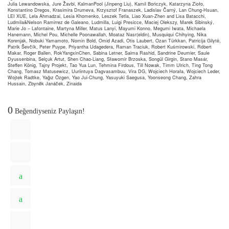
Julia Lewandowska, Jure Žavbi, KalmanPool (Jinpeng Liu), Kamil Bończyk, Katarzyna Zioło,
Konstantino Dregos, Krasimira Drumeva, Krzysztof Franaszek, Ladislav Čarný, Lan Chung-Hsuan,
LEI XUE, Lela Ahmadzai, Lesia Khomenko, Leszek Tetla, Liao Xuan-Zhen and Lisa Batacchi,
Ludmila&Nelson Ramirrez de Galeano, Ludmilla, Luigi Presicce, Maciej Olekszy, Marek Sibinský,
Marie Jo – Lafontaine, Martyna Miller, Matus Lanyi, Mayumi Konno, Megumi Iwata, Michaela
Hanemann, Michel Pou, Michelle Poonawallah, Moataz Nasr(eldin), Musquiqui Chihying, Nika
Korenjak, Nobuki Yamamoto, Nomin Bold, Omid Azadi, Otis Laubert, Ozan Türkkan, Patricija Gilytė,
Patrik Ševčík, Peter Puype, Priyantha Udagedera, Raman Traciuk, Robert Kuśmirowski, Róbert
Makar, Roger Ballen, RokYangxinChen, Sabina Letner, Saima Rashid, Sandrine Deumier, Saule
Dyussenbina, Selçuk Artut, Shen Chao-Liang, Sławomir Brzoska, Songül Girgin, Stano Masár,
Steffen König, Tajny Projekt, Tao Yua Lun, Tehmina Firdous, Till Nowak, Timm Ulrich, Ting Tong
Chang, Tomasz Matusewicz, Uuriintuya Dagvasambuu, Vira DG, Wojciech Horała, Wojciech Leder,
Wojtek Radtke, Yağız Özgen, Yao Jui-Chung, Yasuyuki Saegusa, Yoonseong Chang, Zahra
Hussain, Zbyněk Janáček, Zinaida
0
Beğendiyseniz Paylaşın!