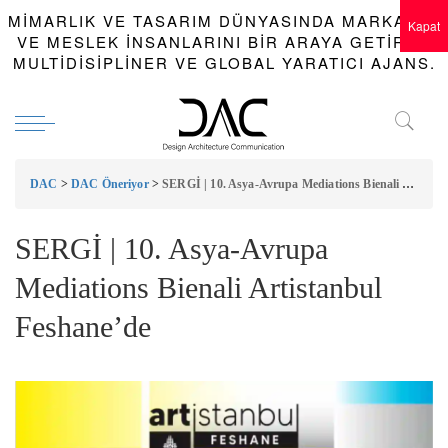
MIMARLIK VE TASARIM DÜNYASINDA MARKALAR
Kapat
VE MESLEK INSANLARINI BIR ARAYA GETIREN
MULTIDISIPLINER VE GLOBAL YARATICI AJANS.
DAC
>
DAC Öneriyor
>
SERGİ | 10. Asya-Avrupa Mediations Bienali Artistanbul Feshane’de
SERGİ | 10. Asya-Avrupa
Mediations Bienali Artistanbul
Feshane’de