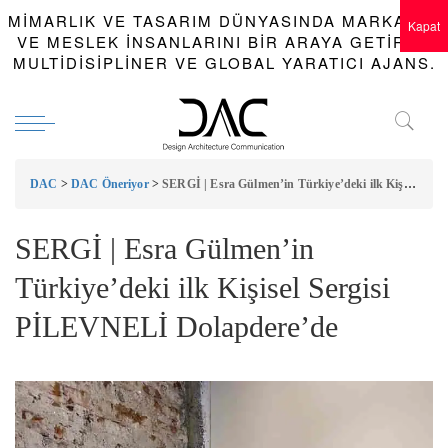
MIMARLIK VE TASARIM DÜNYASINDA MARKALAR
Kapat
VE MESLEK INSANLARINI BIR ARAYA GETIREN
MULTIDISIPLINER VE GLOBAL YARATICI AJANS.
DAC
>
DAC Öneriyor
>
SERGİ | Esra Gülmen’in Türkiye’deki ilk Kişisel Sergisi PİLEVNELİ Dolapdere’de
SERGİ | Esra Gülmen’in
Türkiye’deki ilk Kişisel Sergisi
PİLEVNELİ Dolapdere’de