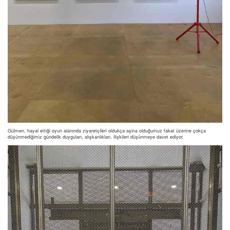
Gülmen, hayal ettiği oyun alanında ziyaretçileri oldukça aşina olduğumuz fakat üzerine çokça
düşünmediğimiz gündelik duyguları, alışkanlıkları, ilişkileri düşünmeye davet ediyor.