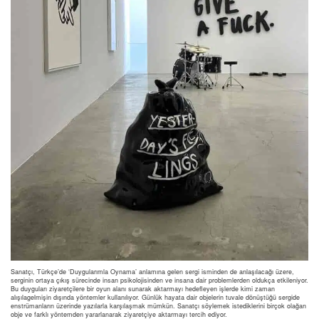
Sanatçı, Türkçe’de ‘Duygularımla Oynama’ anlamına gelen sergi isminden de anlaşılacağı üzere,
serginin ortaya çıkış sürecinde insan psikolojisinden ve insana dair problemlerden oldukça etkileniyor.
Bu duyguları ziyaretçilere bir oyun alanı sunarak aktarmayı hedefleyen işlerde kimi zaman
alışılagelmişin dışında yöntemler kullanılıyor. Günlük hayata dair objelerin tuvale dönüştüğü sergide
enstrümanların üzerinde yazılarla karşılaşmak mümkün. Sanatçı söylemek istediklerini birçok olağan
obje ve farklı yöntemden yararlanarak ziyaretçiye aktarmayı tercih ediyor.