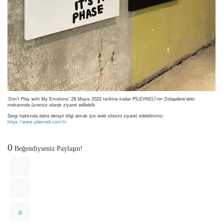
‘Don’t Play with My Emotions’ 28 Mayıs 2022 tarihine kadar PİLEVNELİ’nin Dolapdere’deki
mekanında ücretsiz olarak ziyaret edilebilir.
Sergi hakkında daha detaylı bilgi almak için web sitesini ziyaret edebilirsiniz:
https://www.pilevneli.com/tr/
0
Beğendiyseniz Paylaşın!