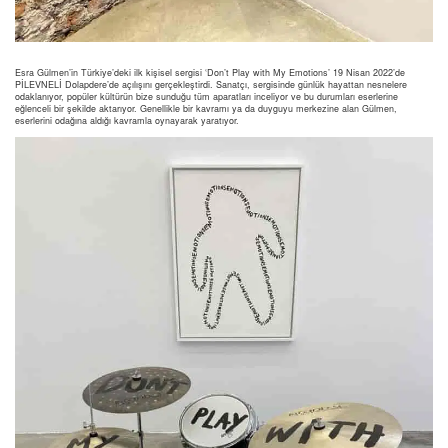
Esra Gülmen’in Türkiye’deki ilk kişisel sergisi ‘Don’t Play with My Emotions’ 19 Nisan 2022’de
PİLEVNELİ Dolapdere’de açılışını gerçekleştirdi. Sanatçı, sergisinde günlük hayattan nesnelere
odaklanıyor, popüler kültürün bize sunduğu tüm aparatları inceliyor ve bu durumları eserlerine
eğlenceli bir şekilde aktarıyor. Genellikle bir kavramı ya da duyguyu merkezine alan Gülmen,
eserlerini odağına aldığı kavramla oynayarak yaratıyor.