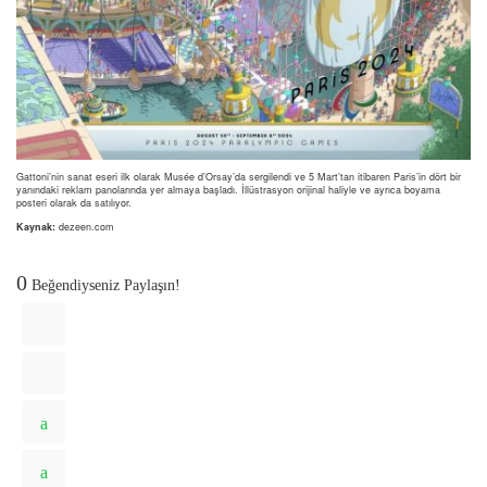
Gattoni’nin sanat eseri ilk olarak Musée d’Orsay’da sergilendi ve 5 Mart’tan itibaren Paris’in dört bir
yanındaki reklam panolarında yer almaya başladı. İllüstrasyon orijinal haliyle ve ayrıca boyama
posteri olarak da satılıyor.
Kaynak:
dezeen.com
0
Beğendiyseniz Paylaşın!