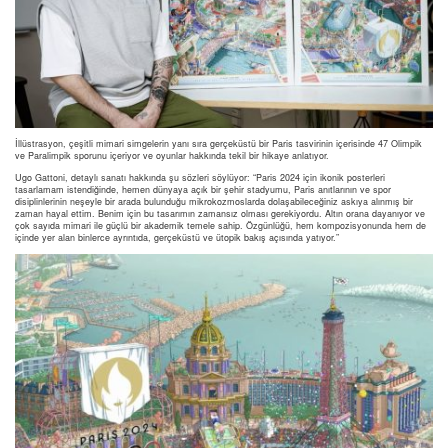
İllüstrasyon, çeşitli mimari simgelerin yanı sıra gerçeküstü bir Paris tasvirinin içerisinde 47 Olimpik
ve Paralimpik sporunu içeriyor ve oyunlar hakkında tekil bir hikaye anlatıyor.
Ugo Gattoni, detaylı sanatı hakkında şu sözleri söylüyor: “Paris 2024 için ikonik posterleri
tasarlamam istendiğinde, hemen dünyaya açık bir şehir stadyumu, Paris anıtlarının ve spor
disiplinlerinin neşeyle bir arada bulunduğu mikrokozmoslarda dolaşabileceğiniz askıya alınmış bir
zaman hayal ettim. Benim için bu tasarımın zamansız olması gerekiyordu. Altın orana dayanıyor ve
çok sayıda mimari ile güçlü bir akademik temele sahip. Özgünlüğü, hem kompozisyonunda hem de
içinde yer alan binlerce ayrıntıda, gerçeküstü ve ütopik bakış açısında yatıyor.”