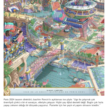
Paris 2024 tasarım direktörü Joachim Roncin’in açıklaması ise şöyle: “Ugo ile çalışmak çok
önemliydi çünkü o bir el sanatçısı, elleriyle çalışıyor. Hiçbir şey dijital destekli değil. Bugün çok fazla
yapay zekanın olduğu bir dünyada yaşıyoruz. Posterler için her şeyin el yapımı olmasını istedim.”