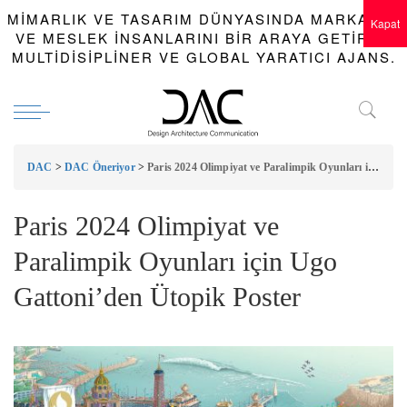
MIMARLIK VE TASARIM DÜNYASINDA MARKALAR
Kapat
VE MESLEK INSANLARINI BIR ARAYA GETIREN
MULTIDISIPLINER VE GLOBAL YARATICI AJANS.
DAC
>
DAC Öneriyor
>
Paris 2024 Olimpiyat ve Paralimpik Oyunları için Ugo Gattoni’den Ütopik Poster
Paris 2024 Olimpiyat ve
Paralimpik Oyunları için Ugo
Gattoni’den Ütopik Poster