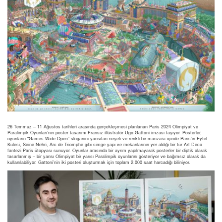
26 Temmuz – 11 Ağustos tarihleri arasında gerçekleşmesi planlanan Paris 2024 Olimpiyat ve
Paralimpik Oyunları’nın poster tasarımı Fransız illüstratör Ugo Gattoni imzası taşıyor. Posterler,
oyunların “Games Wide Open” sloganını yansıtan neşeli ve renkli bir manzara içinde Paris’in Eyfel
Kulesi, Seine Nehri, Arc de Triomphe gibi simge yapı ve mekanlarının yer aldığı bir tür Art Deco
fantezi Paris ütopyası sunuyor. Oyunlar arasında bir ayrım yapılmayarak posterler bir diptik olarak
tasarlanmış – bir yarısı Olimpiyat bir yarısı Paralimpik oyunlarını gösteriyor ve bağımsız olarak da
kullanılabiliyor. Gattoni’nin iki posteri oluşturmak için toplam 2.000 saat harcadığı biliniyor.