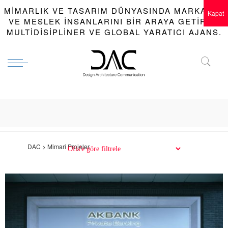
MIMARLIK VE TASARIM DÜNYASINDA MARKALAR
Kapat
VE MESLEK INSANLARINI BIR ARAYA GETIREN
MULTIDISIPLINER VE GLOBAL YARATICI AJANS.
DAC > Mimari Projeler