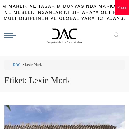
MIMARLIK VE TASARIM DÜNYASINDA MARKALAR
Kapat
VE MESLEK INSANLARINI BIR ARAYA GETIREN
MULTIDISIPLINER VE GLOBAL YARATICI AJANS.
DAC
>
Lexie Mork
Etiket:
Lexie Mork