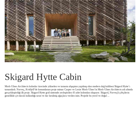
Skigard Hytte Cabin
Mork-Ulnes Architects kolonlar üzerinde yükselen ve tamamı ahşaptan yapılmış olan modern dağ kulübesi Skigard Hytte’ı
tamamladı. Norveç, Kvitfjell’de konumlanan proje mimar Casper ve Lexie Mork-Ulnes’in Mork-Ulnes Architects adı altında
gerçekleştirdiği ilk proje. Skigard Hytte grid sistemde yerleştirilen 45 adet kolondan oluşuyor. Skigard, Norveçli çiftçilerin
genellikle çit olarak kullandığı uzun ve dar kesilmiş ağaçlara verilen isim. Projede bu yerel ve doğal
...