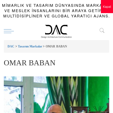
MIMARLIK VE TASARIM DÜNYASINDA MARKALAR
Kapat
VE MESLEK INSANLARINI BIR ARAYA GETIREN
MULTIDISIPLINER VE GLOBAL YARATICI AJANS.
DAC
>
Tasarım Markalar
>
OMAR BABAN
OMAR BABAN