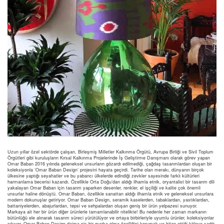
Uzun yıllar özel sektörde çalışan, Birleşmiş Milletler Kalkınma Örgütü, Avrupa Birliği ve Sivil Toplum
Örgütleri gibi kuruluşların Kırsal Kalkınma Projelerinde İş Geliştirme Danışmanı olarak görev yapan
Omar Baban 2016 yılında geleneksel unsurların gözardı edilmediği, çağdaş tasarımlardan oluşan bir
koleksiyonla ‘Omar Baban Design’ projesini hayata geçirdi. Tarihe olan merakı, dünyanın birçok
ülkesine yaptığı seyahatler ve bu yabancı ülkelerde edindiği zevkler sayesinde farklı kültürleri
harmanlama becerisi kazandı. Özellikle Orta Doğu’dan aldığı ilhamla etnik, oryantalist bir tasarım dili
yakalayan Omar Baban için tasarım yaparken desenler, renkler, el işçiliği ve kalite çok önemli
unsurlar haline dönüştü. Omar Baban, özellikle sanattan aldığı ilhamla etnik ve geleneksel unsurlara
modern dokunuşlar getiriyor. Omar Baban Design, seramik kaselerden, tabaklardan, yastıklardan,
battaniyelerden, abajurlardan, tepsi ve sehpalardan oluşan geniş bir ürün yelpazesi sunuyor.
Markaya ait her bir ürün diğer ürünlerle tamamlanabilir nitelikte! Bu nedenle her zaman markanın
bütünlüğü ele alınarak tasarım süreci yürütülüyor ve ortaya birbirleriyle uyumlu ürünler, koleksiyonlar
çıkıyor. Omar Baban Design daima niş bir marka olma özelliğini korumak ve hitap ettiği kitleye sadık