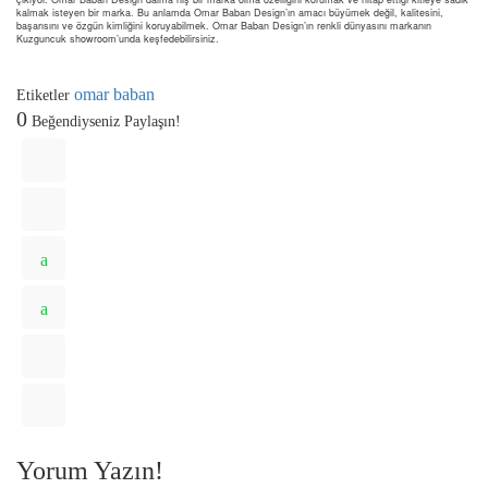
kalmak isteyen bir marka. Bu anlamda Omar Baban Design’ın amacı büyümek değil, kalitesini,
başarısını ve özgün kimliğini koruyabilmek. Omar Baban Design’ın renkli dünyasını markanın
Kuzguncuk showroom’unda keşfedebilirsiniz.
omar baban
Etiketler
0
Beğendiyseniz Paylaşın!
Yorum Yazın!