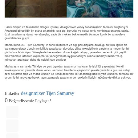
Farklı disiplin ve tekniklerin dengeli uyumu, designmixer yüzey tasarımlarının temelini oluşturuyor.
Avangard görselliğin ön plana çıkarıldığı, sıra dışı boyutlar ve cesur renk kombinasyonlarına sahip,
özel tasarlanmış duvar ve yüzeyler, sade bir mekanı beklenmedik biçimde ikonik bir atmosfere
çevirebilecek güçte.
Marka kurucusu Tijen Samuray’ ın farklı kültürlere ve algı psikolojisine duyduğu tutkulu ilginin bir
yansıması olarak zengin renklilikle tasarlanan duvarlar, dijital teknolojilerin yardımıyla modernist bir
görünüme bürünüyor. Yüzeylerde tasarımların duvar kağıdı, ahşap, porselen, seramik gibi çeşitli
malzemelere istenilen ölçülerde ve yerleşimlerde uygulanabiliyor olması markayı mimar ve iç
mimarlar tarafından daha da çekici hale getiriyor.
Marka aynı zamanda Türkiye ve yurt dışından tasarımcı markalar ile işbirliği yapmakta. Kendi
koleksiyonunun yanında ilham verici, sezonun trendlerini çarpıcı bir şekilde yansıtma gücüne sahip
özel dekoratif obje ve moda ürünleri ile kendi desenleri ile tasarladığı koleksiyon ürünlerini temasal bir
uyum ile bir araya getirerek, aynı zamanda tasarımın ve renklerin iletişim gücüne de dikkat çekiyor.
designmixer
Tijen Samuray
Etiketler
0
Beğendiyseniz Paylaşın!