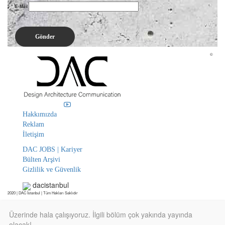
E-Mail
©
Hakkımızda
Reklam
İletişim
DAC JOBS | Kariyer
Bülten Arşivi
Gizlilik ve Güvenlik
dacistanbul
2020 | DAC İstanbul | Tüm Hakları Saklıdır
Üzerinde hala çalışıyoruz. İlgili bölüm çok yakında yayında
olacak!