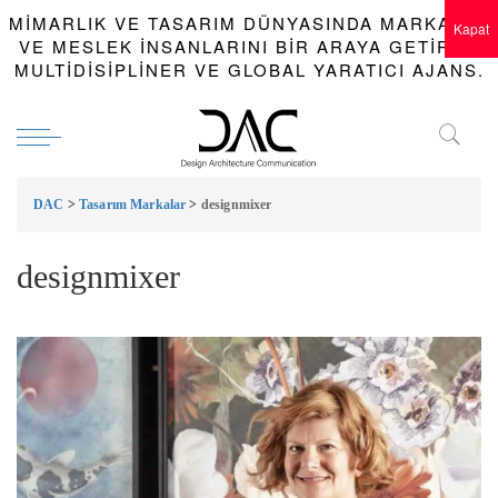
MIMARLIK VE TASARIM DÜNYASINDA MARKALAR
Kapat
VE MESLEK INSANLARINI BIR ARAYA GETIREN
MULTIDISIPLINER VE GLOBAL YARATICI AJANS.
DAC
>
Tasarım Markalar
>
designmixer
designmixer