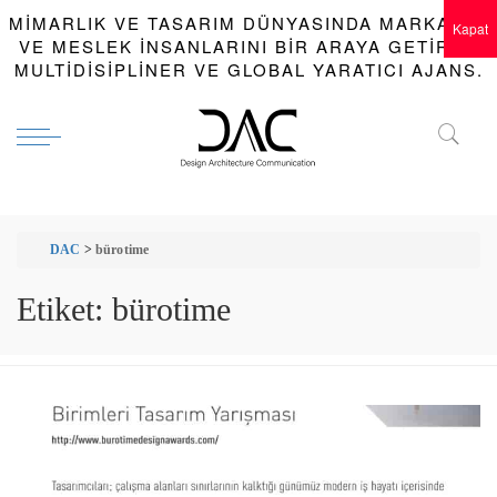
MIMARLIK VE TASARIM DÜNYASINDA MARKALAR
Kapat
VE MESLEK INSANLARINI BIR ARAYA GETIREN
MULTIDISIPLINER VE GLOBAL YARATICI AJANS.
DAC
>
bürotime
Etiket:
bürotime