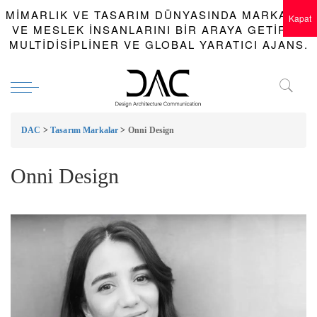
MIMARLIK VE TASARIM DÜNYASINDA MARKALAR
Kapat
VE MESLEK INSANLARINI BIR ARAYA GETIREN
MULTIDISIPLINER VE GLOBAL YARATICI AJANS.
DAC
>
Tasarım Markalar
>
Onni Design
Onni Design