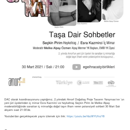
DAC olarak koordinasyonunu yaptığımız, 2.yılındaki Amorf Doğaltaş Proje Tasarım Yarışması’nın ’un
yeni jüri üyelerinden iç mimar Esra Kazmirci ve heykeltraş Seçkin Pirim ile Melike Alpay
moderatörlüğünde sanattan iç mimarlığa doğal taşın ilham veren potansiyeli sohbeti 30 Mart Salı
akşamı saat 21:00’de.
Youtube’dan gerçekleşecek yayını izlemek için link:
https://youtu.be/hbzWYUfnzY8