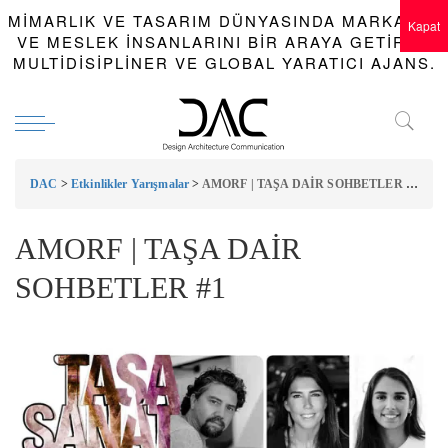
MIMARLIK VE TASARIM DÜNYASINDA MARKALAR
Kapat
VE MESLEK INSANLARINI BIR ARAYA GETIREN
MULTIDISIPLINER VE GLOBAL YARATICI AJANS.
DAC
>
Etkinlikler Yarışmalar
>
AMORF | TAŞA DAİR SOHBETLER #1
AMORF | TAŞA DAİR
SOHBETLER #1