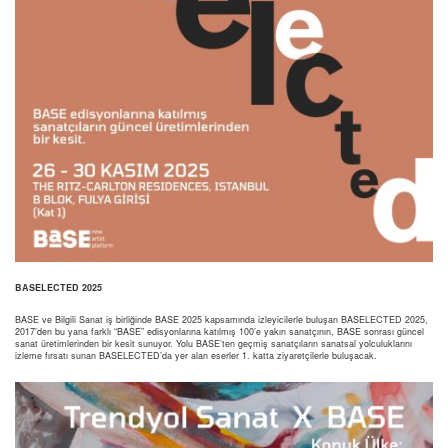
BASELECTED 2025
BASE ve Bilgili Sanat iş birliğinde BASE 2025 kapsamında izleyicilerle buluşan BASELECTED 2025,
2017’den bu yana farklı “BASE” edisyonlarına katılmış 100’e yakın sanatçının, BASE sonrası güncel
sanat üretimlerinden bir kesit sunuyor. Yolu BASE’ten geçmiş sanatçıların sanatsal yolculuklarını
izleme fırsatı sunan BASELECTED’da yer alan eserler 1. katta ziyaretçilerle buluşacak.