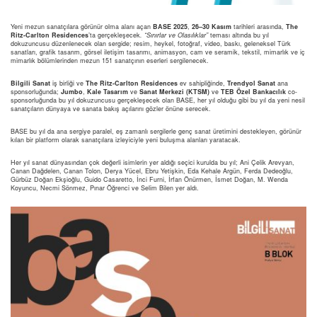
Yeni mezun sanatçılara görünür olma alanı açan
BASE 2025
,
26–30 Kasım
tarihleri arasında,
The
Ritz-Carlton Residences
’ta gerçekleşecek
. “Sınırlar ve Olasılıklar”
teması altında bu yıl
dokuzuncusu düzenlenecek olan sergide; resim, heykel, fotoğraf, video, baskı, geleneksel Türk
sanatları, grafik tasarım, görsel iletişim tasarımı, animasyon, cam ve seramik, tekstil, mimarlık ve iç
mimarlık bölümlerinden mezun 151 sanatçının eserleri sergilenecek.
Bilgili Sanat
iş birliği ve
The Ritz-Carlton Residences
ev sahipliğinde,
Trendyol Sanat
ana
sponsorluğunda;
Jumbo
,
Kale Tasarım
ve
Sanat Merkezi (KTSM)
ve
TEB Özel Bankacılık
co-
sponsorluğunda bu yıl dokuzuncusu gerçekleşecek olan BASE, her yıl olduğu gibi bu yıl da yeni nesil
sanatçıların dünyaya ve sanata bakış açılarını gözler önüne serecek.
BASE bu yıl da ana sergiye paralel, eş zamanlı sergilerle genç sanat üretimini destekleyen, görünür
kılan bir platform olarak sanatçılara izleyiciyle yeni buluşma alanları yaratacak.
Her yıl sanat dünyasından çok değerli isimlerin yer aldığı seçici kurulda bu yıl; Ani Çelik Arevyan,
Canan Dağdelen, Canan Tolon, Derya Yücel, Ebru Yetişkin, Eda Kehale Argün, Ferda Dedeoğlu,
Gürbüz Doğan Ekşioğlu, Guido Casaretto, İnci Furni, İrfan Önürmen, İsmet Doğan, M. Wenda
Koyuncu, Necmi Sönmez, Pınar Öğrenci ve Selim Bilen yer aldı.