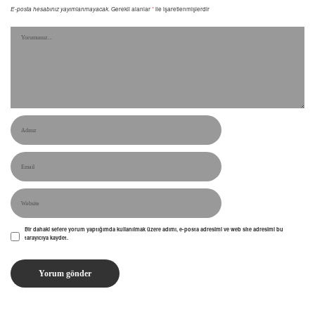
E-posta hesabınız yayımlanmayacak.
Gerekli alanlar
*
ile işaretlenmişlerdir
Bir dahaki sefere yorum yaptığımda kullanılmak üzere adımı, e-posta adresimi ve web site adresimi bu
tarayıcıya kaydet.