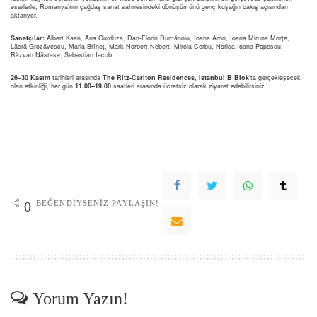
eserlerle, Romanya’nın çağdaş sanat sahnesindeki dönüşümünü genç kuşağın bakış açısından
aktarıyor.
Sanatçılar:
Albert Kaan, Ana Gurduza, Dan-Florin Dumănoiu, Ioana Aron, Ioana Miruna Morțe,
Lăcră Grozăvescu, Maria Brîneț, Márk-Norbert Nebert, Mirela Cerbu, Norica-Ioana Popescu,
Răzvan Năstase, Sebastian Iacob
26–30 Kasım
tarihleri arasında
The Ritz-Carlton Residences, Istanbul B Blok
’ta gerçekleşecek
olan etkinliği, her gün
11.00–19.00
saatleri arasında ücretsiz olarak ziyaret edebilirsiniz.
BEĞENDIYSENIZ PAYLAŞIN!
0
Yorum Yazın!