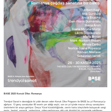
BASE 2025 Konuk Ülke: Romanya
Trendyol Sanat’ın desteğiyle iki yıldır devam eden Konuk Ülke Programı ile BASE bu yıl Romanya’yı
ağırlıyor. 13 genç sanatçıdan 80 eserin yer aldığı seçki, son on yıl içinde mezun olmuş sanatçıların
üretimlerini bir araya getiriyor. Derya Yücel küratörlüğünde, zemin katta izleyicilerle buluşacak sergi;
resim, heykel, seramik, yerleştirme, video-performans gibi çok disiplinli bir çerçevede şekillenen