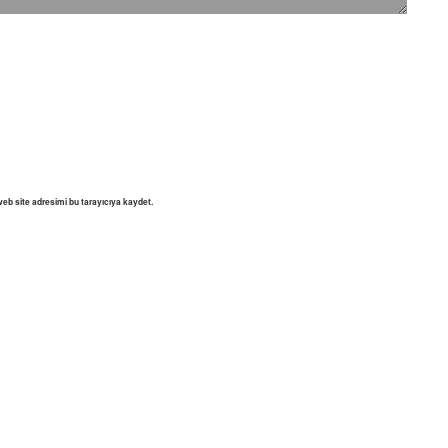
eb site adresimi bu tarayıcıya kaydet.