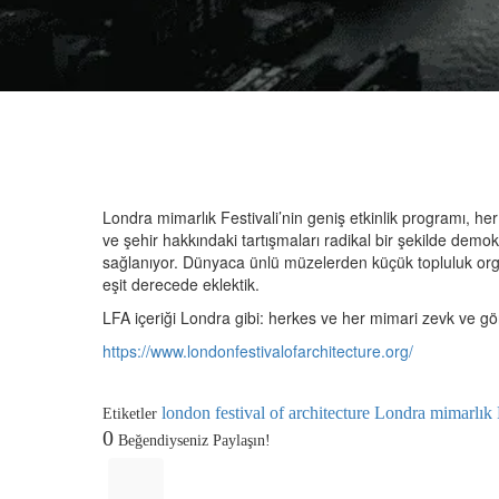
Londra Mimarlık Festivali 2
Londra mimarlık Festivali’nin geniş etkinlik programı, h
ve şehir hakkındaki tartışmaları radikal bir şekilde demo
sağlanıyor. Dünyaca ünlü müzelerden küçük topluluk organ
eşit derecede eklektik.
LFA içeriği Londra gibi: herkes ve her mimari zevk ve görü
https://www.londonfestivalofarchitecture.org/
london festival of architecture
Londra mimarlık F
Etiketler
0
Beğendiyseniz Paylaşın!